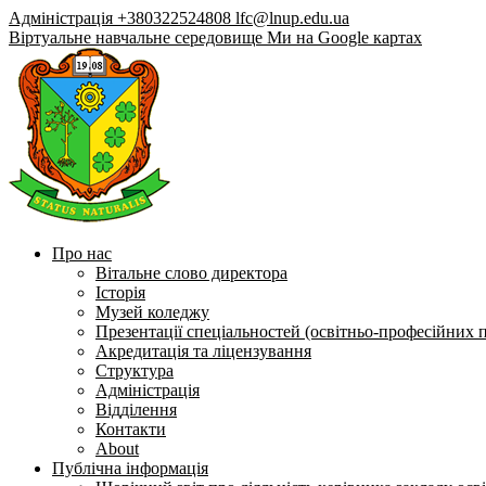
Адміністрація +380322524808
lfc@lnup.edu.ua
Віртуальне навчальне середовище
Ми на Google картах
Про нас
Вітальне слово директора
Історія
Музей коледжу
Презентації спеціальностей (освітньо-професійних 
Акредитація та ліцензування
Структура
Адміністрація
Відділення
Контакти
About
Публічна інформація