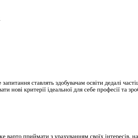
и
ння ставлять здобувачам освіти дедалі частіше, 
 нові критерії ідеальної для себе професії та зро
яке варто приймати з урахуванням своїх інтересів, 