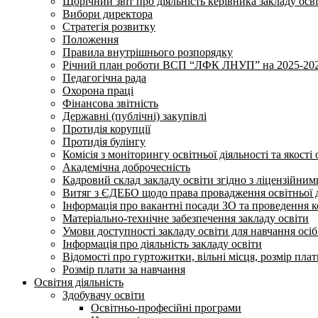
Щорічний звіт про діяльність керівника закладу осв
Вибори директора
Стратегія розвитку
Положення
Правила внутрішнього розпорядку
Річний план роботи ВСП “ЛФК ЛНУП” на 2025-202
Педагогічна рада
Охорона праці
Фінансова звітність
Державні (публічні) закупівлі
Протидія корупції
Протидія булінгу
Комісія з моніторингу освітньої діяльності та якості 
Академічна доброчесність
Кадровий склад закладу освіти згідно з ліцензійни
Витяг з ЄДЕБО щодо права провадження освітньої ді
Інформація про вакантні посади ЗО та проведення 
Матеріально-технічне забезпечення закладу освіти
Умови доступності закладу освіти для навчання осі
Інформація про діяльність закладу освіти
Відомості про гуртожитки, вільні місця, розмір пла
Розмір плати за навчання
Освітня діяльність
Здобувачу освіти
Освітньо-професійні програми