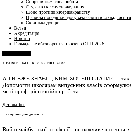
Спортивно-масова робота
Студентське самоврядування
Щодо протидії кібершахрайству
Правила поведінки здобувача освіти в закладі освіт
Скринька довіри
Вступ
Акредитація
Новини
Громадське обговорення проєктів ОПП 2026
Напишіть нам
А ТИ ВЖЕ ЗНАЄШ, КИМ ХОЧЕШ СТАТИ?
А ТИ ВЖЕ ЗНАЄШ, КИМ ХОЧЕШ СТАТИ? — таке запита
Допомогти школярам випускних класів сформулювати
меті профорієнтаційна робота.
Детальніше
Профорієнтаційна діяльність
Вибір майбутньої професії - це важливе рішення, 