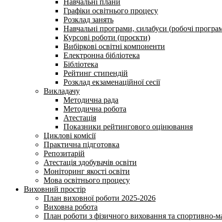
Навчальні плани
Графіки освітнього процесу
Розклад занять
Навчальні програми, силабуси (робочі програ
Курсові роботи (проєкти)
Вибіркові освітні компоненти
Електронна бібліотека
Бібліотека
Рейтинг стипендій
Розклад екзаменаційної сесії
Викладачу
Методична рада
Методична робота
Атестація
Показники рейтингового оцінювання
Циклові комісії
Практична підготовка
Репозитарій
Атестація здобувачів освіти
Моніторинг якості освіти
Мова освітнього процесу
Виховний простір
План виховної роботи 2025-2026
Виховна робота
План роботи з фізичного виховання та спортивно-ма