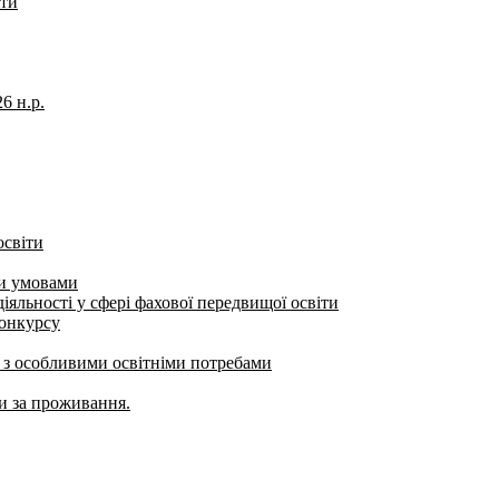
іти
6 н.р.
освіти
ми умовами
яльності у сфері фахової передвищої освіти
конкурсу
б з особливими освітніми потребами
ти за проживання.