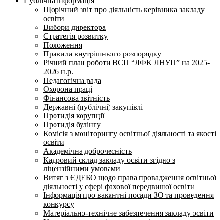
Публічна інформація
Щорічний звіт про діяльність керівника закладу
освіти
Вибори директора
Стратегія розвитку
Положення
Правила внутрішнього розпорядку
Річний план роботи ВСП “ЛФК ЛНУП” на 2025-
2026 н.р.
Педагогічна рада
Охорона праці
Фінансова звітність
Державні (публічні) закупівлі
Протидія корупції
Протидія булінгу
Комісія з моніторингу освітньої діяльності та якості
освіти
Академічна доброчесність
Кадровий склад закладу освіти згідно з
ліцензійними умовами
Витяг з ЄДЕБО щодо права провадження освітньої
діяльності у сфері фахової передвищої освіти
Інформація про вакантні посади ЗО та проведення
конкурсу
Матеріально-технічне забезпечення закладу освіти