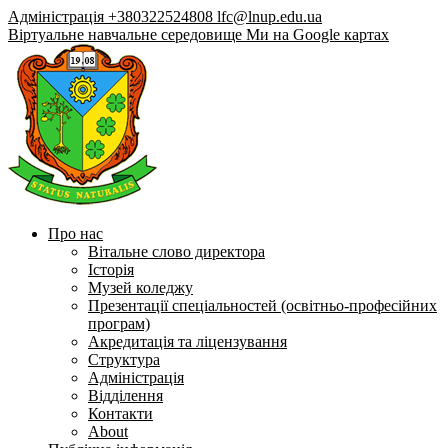
Адміністрація +380322524808
lfc@lnup.edu.ua
Віртуальне навчальне середовище
Ми на Google картах
Про нас
Вітальне слово директора
Історія
Музей коледжу
Презентації спеціальностей (освітньо-професійних
програм)
Акредитація та ліцензування
Структура
Адміністрація
Відділення
Контакти
About