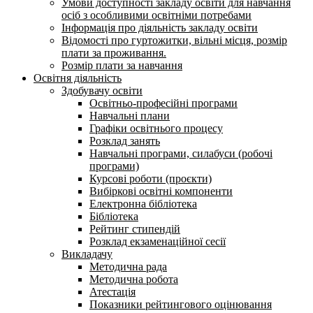
Умови доступності закладу освіти для навчання
осіб з особливими освітніми потребами
Інформація про діяльність закладу освіти
Відомості про гуртожитки, вільні місця, розмір
плати за проживання.
Розмір плати за навчання
Освітня діяльність
Здобувачу освіти
Освітньо-професійні програми
Навчальні плани
Графіки освітнього процесу
Розклад занять
Навчальні програми, силабуси (робочі
програми)
Курсові роботи (проєкти)
Вибіркові освітні компоненти
Електронна бібліотека
Бібліотека
Рейтинг стипендій
Розклад екзаменаційної сесії
Викладачу
Методична рада
Методична робота
Атестація
Показники рейтингового оцінювання