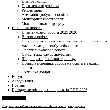
Циклові комісії
Практична підготовка
Репозитарій
Атестація здобувачів освіти
Моніторинг якості освіти
Мова освітнього процесу
Виховний простір
План виховної роботи 2025-2026
Виховна робота
План роботи з фізичного виховання та спортивно-
масових заходів здобувачів освіти
Спортивно-масова робота
Студентське самоврядування
Щодо протидії кібершахрайству
Правила поведінки здобувача освіти в закладі
освіти
Скринька довіри
Вступ
Акредитація
Новини
Громадське обговорення проєктів ОПП 2026
Напишіть нам
Тиждень циклової комісії загальноосвітніх та гуманітарних дисциплін