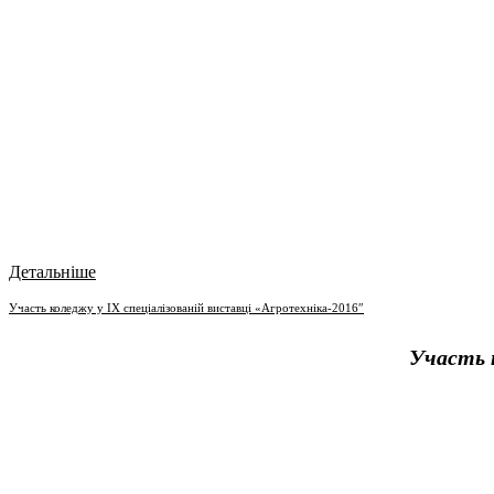
Детальніше
Участь коледжу у ІХ cпеціалізованій виставці «Агротехніка-2016″
Участь к