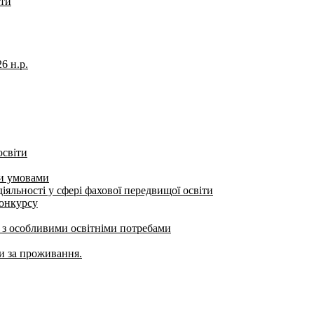
іти
6 н.р.
освіти
ми умовами
яльності у сфері фахової передвищої освіти
конкурсу
б з особливими освітніми потребами
ти за проживання.