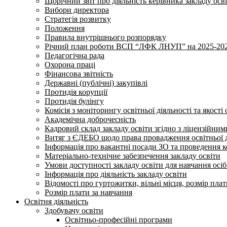
Щорічний звіт про діяльність керівника закладу осв
Вибори директора
Стратегія розвитку
Положення
Правила внутрішнього розпорядку
Річний план роботи ВСП “ЛФК ЛНУП” на 2025-202
Педагогічна рада
Охорона праці
Фінансова звітність
Державні (публічні) закупівлі
Протидія корупції
Протидія булінгу
Комісія з моніторингу освітньої діяльності та якості 
Академічна доброчесність
Кадровий склад закладу освіти згідно з ліцензійни
Витяг з ЄДЕБО щодо права провадження освітньої ді
Інформація про вакантні посади ЗО та проведення 
Матеріально-технічне забезпечення закладу освіти
Умови доступності закладу освіти для навчання осі
Інформація про діяльність закладу освіти
Відомості про гуртожитки, вільні місця, розмір пла
Розмір плати за навчання
Освітня діяльність
Здобувачу освіти
Освітньо-професійні програми