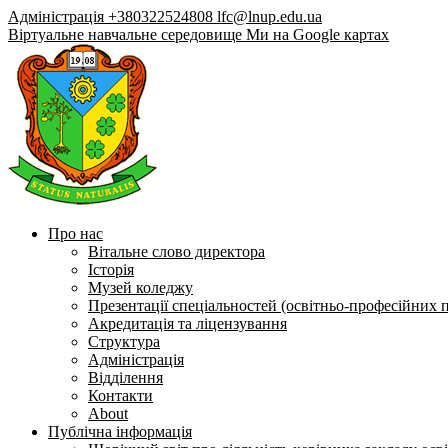
Адміністрація +380322524808
lfc@lnup.edu.ua
Віртуальне навчальне середовище
Ми на Google картах
Про нас
Вітальне слово директора
Історія
Музей коледжу
Презентації спеціальностей (освітньо-професійних 
Акредитація та ліцензування
Структура
Адміністрація
Відділення
Контакти
About
Публічна інформація