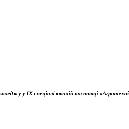
оледжу у ІХ cпеціалізованій виставці «Агротехн