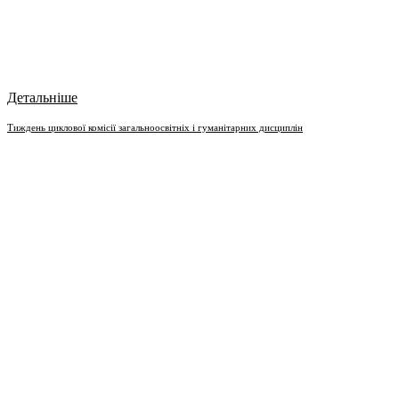
Детальніше
Тиждень циклової комісії загальноосвітніх і гуманітарних дисциплін