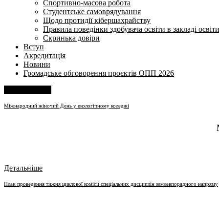
Спортивно-масова робота
Студентське самоврядування
Щодо протидії кібершахрайству
Правила поведінки здобувача освіти в закладі освіт
Скринька довіри
Вступ
Акредитація
Новини
Громадське обговорення проєктів ОПП 2026
Напишіть нам
Міжнародний жіночий День у екологічному коледжі
Детальніше
План проведення тижня циклової комісії спеціальних дисциплін землевпорядного напряму