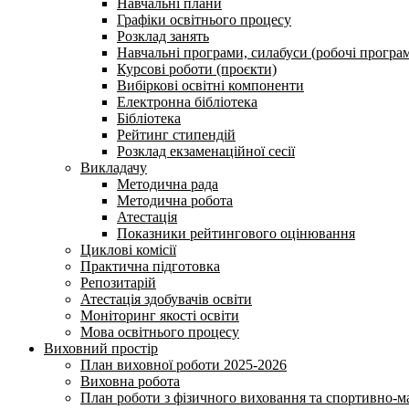
Навчальні плани
Графіки освітнього процесу
Розклад занять
Навчальні програми, силабуси (робочі програ
Курсові роботи (проєкти)
Вибіркові освітні компоненти
Електронна бібліотека
Бібліотека
Рейтинг стипендій
Розклад екзаменаційної сесії
Викладачу
Методична рада
Методична робота
Атестація
Показники рейтингового оцінювання
Циклові комісії
Практична підготовка
Репозитарій
Атестація здобувачів освіти
Моніторинг якості освіти
Мова освітнього процесу
Виховний простір
План виховної роботи 2025-2026
Виховна робота
План роботи з фізичного виховання та спортивно-ма