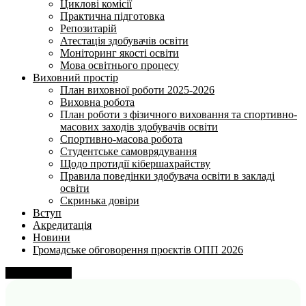
Циклові комісії
Практична підготовка
Репозитарій
Атестація здобувачів освіти
Моніторинг якості освіти
Мова освітнього процесу
Виховний простір
План виховної роботи 2025-2026
Виховна робота
План роботи з фізичного виховання та спортивно-
масових заходів здобувачів освіти
Спортивно-масова робота
Студентське самоврядування
Щодо протидії кібершахрайству
Правила поведінки здобувача освіти в закладі
освіти
Скринька довіри
Вступ
Акредитація
Новини
Громадське обговорення проєктів ОПП 2026
Напишіть нам