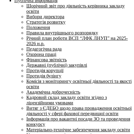
Публічна інформація
Щорічний звіт про діяльність керівника закладу
освіти
Вибори директора
Стратегія розвитку
Положення
Правила внутрішнього розпорядку
Річний план роботи ВСП “ЛФК ЛНУП” на 2025-
2026 н.р.
Педагогічна рада
Охорона праці
Фінансова звітність
Державні (публічні) закупівлі
Протидія корупції
Протидія булінгу
Комісія з моніторингу освітньої діяльності та якості
освіти
Академічна доброчесність
Кадровий склад закладу освіти згідно з
ліцензійними умовами
Витяг з ЄДЕБО щодо права провадження освітньої
діяльності у сфері фахової передвищої освіти
Інформація про вакантні посади ЗО та проведення
конкурсу
Матеріально-технічне забезпечення закладу освіти