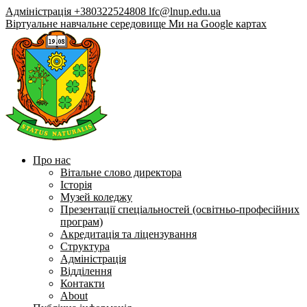
Адміністрація +380322524808
lfc@lnup.edu.ua
Віртуальне навчальне середовище
Ми на Google картах
Про нас
Вітальне слово директора
Історія
Музей коледжу
Презентації спеціальностей (освітньо-професійних
програм)
Акредитація та ліцензування
Структура
Адміністрація
Відділення
Контакти
About