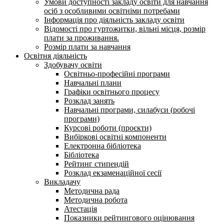
Умови доступності закладу освіти для навчання
осіб з особливими освітніми потребами
Інформація про діяльність закладу освіти
Відомості про гуртожитки, вільні місця, розмір
плати за проживання.
Розмір плати за навчання
Освітня діяльність
Здобувачу освіти
Освітньо-професійні програми
Навчальні плани
Графіки освітнього процесу
Розклад занять
Навчальні програми, силабуси (робочі
програми)
Курсові роботи (проєкти)
Вибіркові освітні компоненти
Електронна бібліотека
Бібліотека
Рейтинг стипендій
Розклад екзаменаційної сесії
Викладачу
Методична рада
Методична робота
Атестація
Показники рейтингового оцінювання