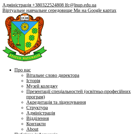
Адміністрація +380322524808
lfc@lnup.edu.ua
Віртуальне навчальне середовище
Ми на Google картах
Про нас
Вітальне слово директора
Історія
Музей коледжу
Презентації спеціальностей (освітньо-професійних
програм)
Акредитація та ліцензування
Структура
Адміністрація
Відділення
Контакти
About