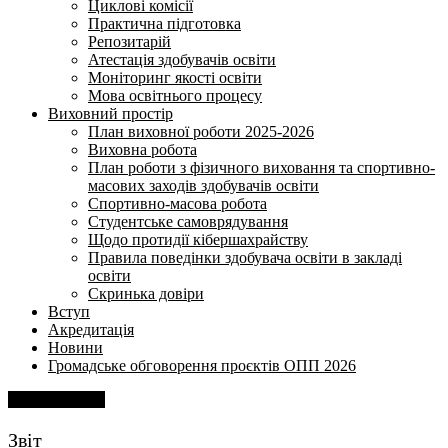
Циклові комісії
Практична підготовка
Репозитарій
Атестація здобувачів освіти
Моніторинг якості освіти
Мова освітнього процесу
Виховний простір
План виховної роботи 2025-2026
Виховна робота
План роботи з фізичного виховання та спортивно-
масових заходів здобувачів освіти
Спортивно-масова робота
Студентське самоврядування
Щодо протидії кібершахрайству
Правила поведінки здобувача освіти в закладі
освіти
Скринька довіри
Вступ
Акредитація
Новини
Громадське обговорення проєктів ОПП 2026
Напишіть нам
Звіт