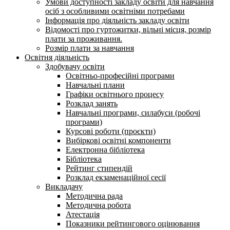
Умови доступності закладу освіти для навчання
осіб з особливими освітніми потребами
Інформація про діяльність закладу освіти
Відомості про гуртожитки, вільні місця, розмір
плати за проживання.
Розмір плати за навчання
Освітня діяльність
Здобувачу освіти
Освітньо-професійні програми
Навчальні плани
Графіки освітнього процесу
Розклад занять
Навчальні програми, силабуси (робочі
програми)
Курсові роботи (проєкти)
Вибіркові освітні компоненти
Електронна бібліотека
Бібліотека
Рейтинг стипендій
Розклад екзаменаційної сесії
Викладачу
Методична рада
Методична робота
Атестація
Показники рейтингового оцінювання