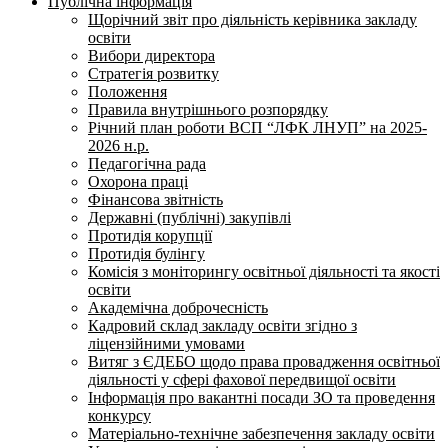
Публічна інформація
Щорічний звіт про діяльність керівника закладу
освіти
Вибори директора
Стратегія розвитку
Положення
Правила внутрішнього розпорядку
Річний план роботи ВСП “ЛФК ЛНУП” на 2025-
2026 н.р.
Педагогічна рада
Охорона праці
Фінансова звітність
Державні (публічні) закупівлі
Протидія корупції
Протидія булінгу
Комісія з моніторингу освітньої діяльності та якості
освіти
Академічна доброчесність
Кадровий склад закладу освіти згідно з
ліцензійними умовами
Витяг з ЄДЕБО щодо права провадження освітньої
діяльності у сфері фахової передвищої освіти
Інформація про вакантні посади ЗО та проведення
конкурсу
Матеріально-технічне забезпечення закладу освіти