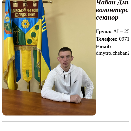
Чабан Дми
волонтерс
сектор
Група:
АІ – 25
Телефон:
0971
Email:
dmytro.cheban