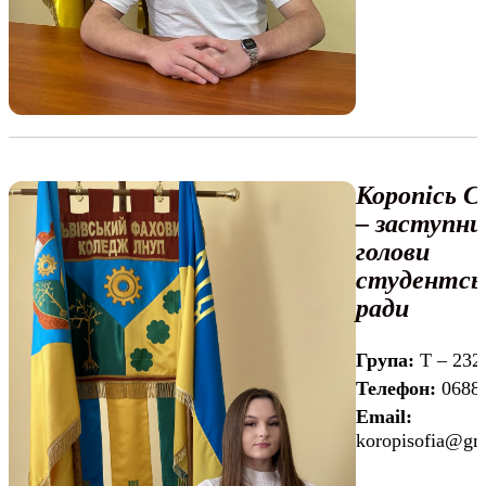
Коропісь С
– заступни
голови
студентсь
ради
Група:
Т – 232
Телефон:
0688
Email:
koropisofia@gm