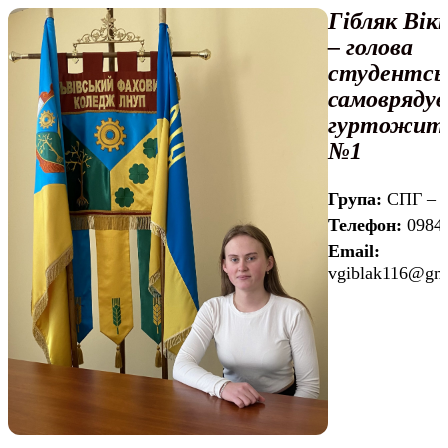
Гібляк Вік
– голова
студентсь
самовряду
гуртожит
№1
Група:
СПГ – 
Телефон:
0984
Email:
vgiblak116@gm