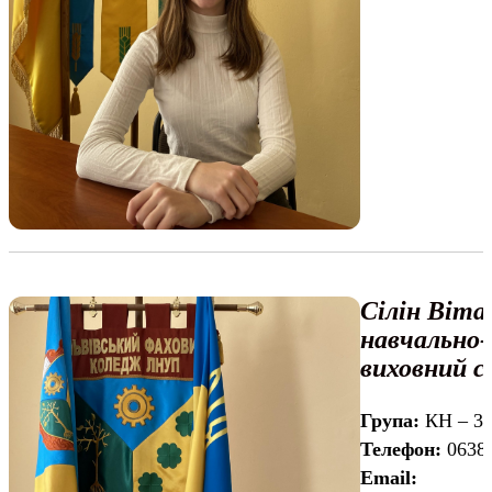
Сілін Віта
навчально-
виховний с
Група:
КН – 3
Телефон:
0638
Email: