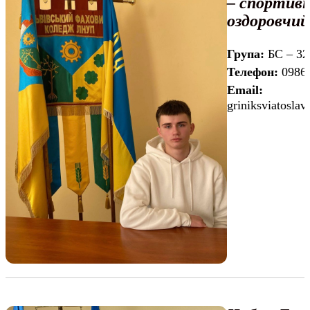
– спортивн
оздоровчий
Група:
БС – 32
Телефон:
0986
Email:
griniksviatosl