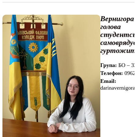
Вернигора 
голова
студентсь
самовряду
гуртожит
Група:
БО – 33
Телефон:
0962
Email:
darinavernigor