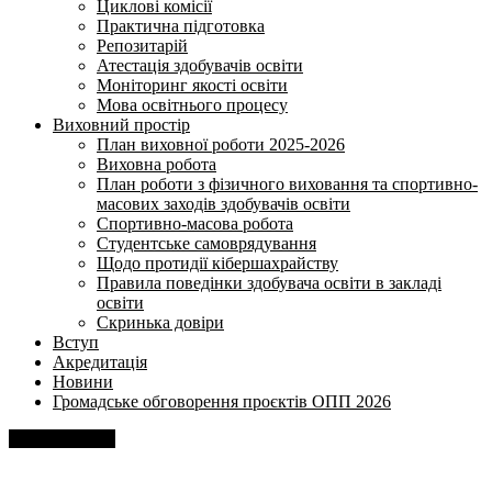
Циклові комісії
Практична підготовка
Репозитарій
Атестація здобувачів освіти
Моніторинг якості освіти
Мова освітнього процесу
Виховний простір
План виховної роботи 2025-2026
Виховна робота
План роботи з фізичного виховання та спортивно-
масових заходів здобувачів освіти
Спортивно-масова робота
Студентське самоврядування
Щодо протидії кібершахрайству
Правила поведінки здобувача освіти в закладі
освіти
Скринька довіри
Вступ
Акредитація
Новини
Громадське обговорення проєктів ОПП 2026
Напишіть нам