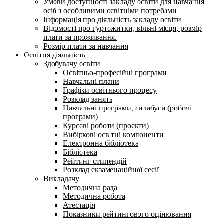
Умови доступності закладу освіти для навчання
осіб з особливими освітніми потребами
Інформація про діяльність закладу освіти
Відомості про гуртожитки, вільні місця, розмір
плати за проживання.
Розмір плати за навчання
Освітня діяльність
Здобувачу освіти
Освітньо-професійні програми
Навчальні плани
Графіки освітнього процесу
Розклад занять
Навчальні програми, силабуси (робочі
програми)
Курсові роботи (проєкти)
Вибіркові освітні компоненти
Електронна бібліотека
Бібліотека
Рейтинг стипендій
Розклад екзаменаційної сесії
Викладачу
Методична рада
Методична робота
Атестація
Показники рейтингового оцінювання