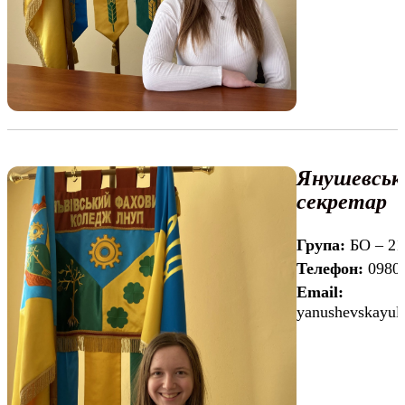
Янушевськ
секретар
Група:
БО – 21
Телефон:
0980
Email:
yanushevskayul