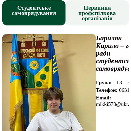
Студентське
Первинна
самоврядування
профспілкова
організація
Бариляк
Кирило – г
ради
студентсь
самовряду
Група:
ГТЗ – 3
Телефон:
0631
Email:
mikki573@ukr.n