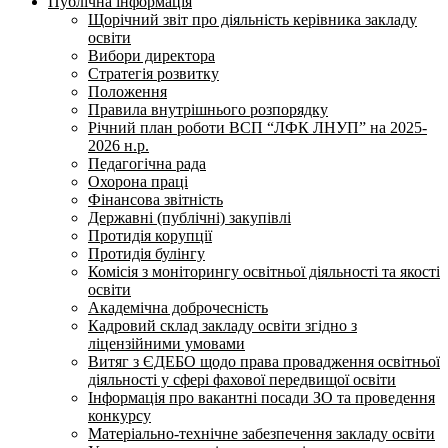
Публічна інформація
Щорічний звіт про діяльність керівника закладу
освіти
Вибори директора
Стратегія розвитку
Положення
Правила внутрішнього розпорядку
Річний план роботи ВСП “ЛФК ЛНУП” на 2025-
2026 н.р.
Педагогічна рада
Охорона праці
Фінансова звітність
Державні (публічні) закупівлі
Протидія корупції
Протидія булінгу
Комісія з моніторингу освітньої діяльності та якості
освіти
Академічна доброчесність
Кадровий склад закладу освіти згідно з
ліцензійними умовами
Витяг з ЄДЕБО щодо права провадження освітньої
діяльності у сфері фахової передвищої освіти
Інформація про вакантні посади ЗО та проведення
конкурсу
Матеріально-технічне забезпечення закладу освіти