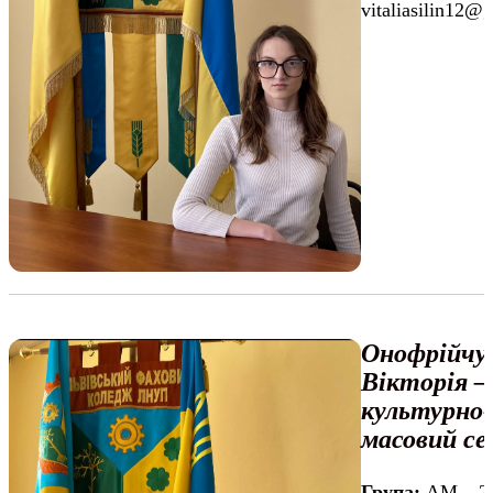
vitaliasilin12@
Онофрійчу
Вікторія –
культурно-
масовий с
Група:
АМ – 2