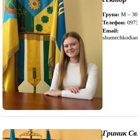
Група:
М – 30
Телефон:
0973
Email:
shumechkodian
Гриник Св