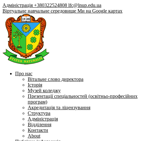
Адміністрація +380322524808
lfc@lnup.edu.ua
Віртуальне навчальне середовище
Ми на Google картах
Про нас
Вітальне слово директора
Історія
Музей коледжу
Презентації спеціальностей (освітньо-професійних
програм)
Акредитація та ліцензування
Структура
Адміністрація
Відділення
Контакти
About