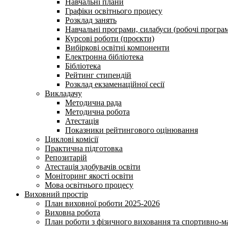
Навчальні плани
Графіки освітнього процесу
Розклад занять
Навчальні програми, силабуси (робочі програ
Курсові роботи (проєкти)
Вибіркові освітні компоненти
Електронна бібліотека
Бібліотека
Рейтинг стипендій
Розклад екзаменаційної сесії
Викладачу
Методична рада
Методична робота
Атестація
Показники рейтингового оцінювання
Циклові комісії
Практична підготовка
Репозитарій
Атестація здобувачів освіти
Моніторинг якості освіти
Мова освітнього процесу
Виховний простір
План виховної роботи 2025-2026
Виховна робота
План роботи з фізичного виховання та спортивно-ма