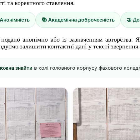
ті та коректного ставлення.
 Анонімність
📚 Академічна доброчесність
🤝 До
подано анонімно або із зазначенням авторства. 
ндуємо залишити контактні дані у тексті звернення.
можна знайти
в холі головного корпусу фахового колед