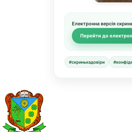
Електронна версія скринь
Перейти до електрон
#скринькадовіри
#конфід