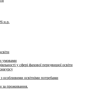
іти
6 н.р.
освіти
ми умовами
яльності у сфері фахової передвищої освіти
конкурсу
б з особливими освітніми потребами
ти за проживання.