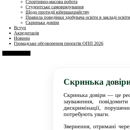
Спортивно-масова робота
Студентське самоврядування
Щодо протидії кібершахрайству
Правила поведінки здобувача освіти в закладі освіт
Скринька довіри
Вступ
Акредитація
Новини
Громадське обговорення проєктів ОПП 2026
Напишіть нам
Скринька довір
Скринька довіри — це рес
зауваження, повідомит
дискримінації, порушен
потребують уваги.
Звернення, отримані чер