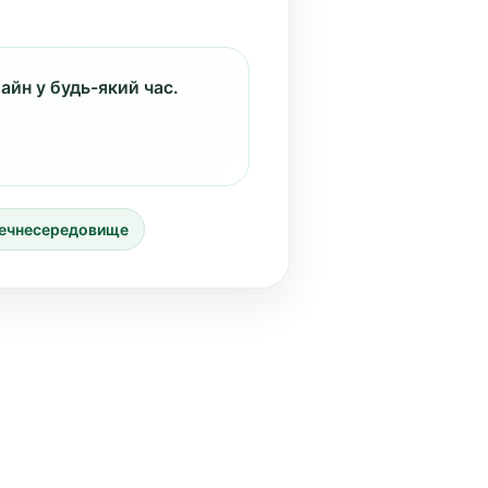
айн у будь-який час.
печнесередовище