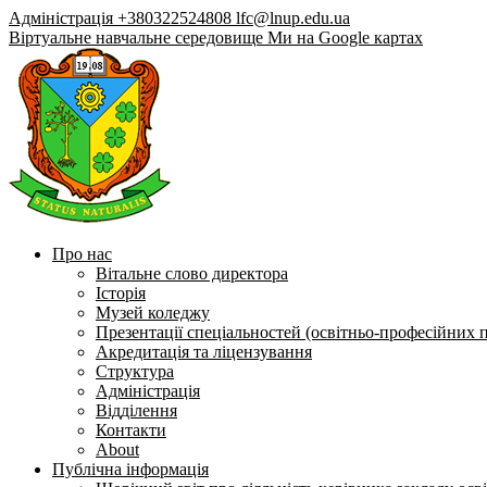
Адміністрація +380322524808
lfc@lnup.edu.ua
Віртуальне навчальне середовище
Ми на Google картах
Про нас
Вітальне слово директора
Історія
Музей коледжу
Презентації спеціальностей (освітньо-професійних 
Акредитація та ліцензування
Структура
Адміністрація
Відділення
Контакти
About
Публічна інформація