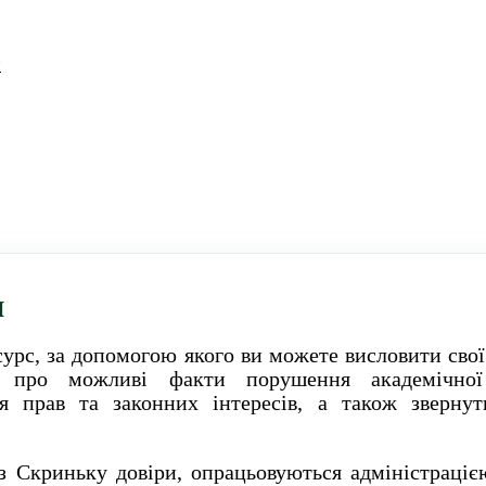
и
и
урс, за допомогою якого ви можете висловити свої
и про можливі факти порушення академічної д
ня прав та законних інтересів, а також зверну
ез Скриньку довіри, опрацьовуються адміністраці