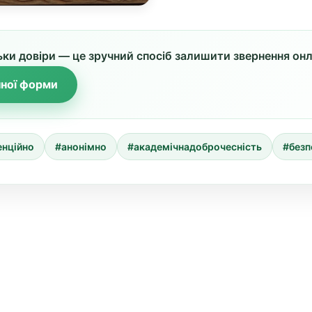
ки довіри — це зручний спосіб залишити звернення онл
ної форми
енційно
#анонімно
#академічнадоброчесність
#без