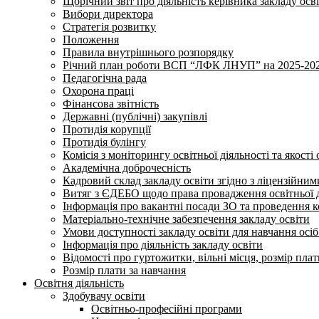
Щорічний звіт про діяльність керівника закладу осв
Вибори директора
Стратегія розвитку
Положення
Правила внутрішнього розпорядку
Річний план роботи ВСП “ЛФК ЛНУП” на 2025-202
Педагогічна рада
Охорона праці
Фінансова звітність
Державні (публічні) закупівлі
Протидія корупції
Протидія булінгу
Комісія з моніторингу освітньої діяльності та якості 
Академічна доброчесність
Кадровий склад закладу освіти згідно з ліцензійни
Витяг з ЄДЕБО щодо права провадження освітньої ді
Інформація про вакантні посади ЗО та проведення 
Матеріально-технічне забезпечення закладу освіти
Умови доступності закладу освіти для навчання осі
Інформація про діяльність закладу освіти
Відомості про гуртожитки, вільні місця, розмір пла
Розмір плати за навчання
Освітня діяльність
Здобувачу освіти
Освітньо-професійні програми