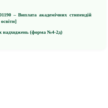
01190 – Виплата академічних стипендій
 освіти]
х надходжень (форма №4-2д)