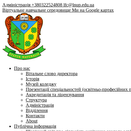
Адміністрація +380322524808
lfc@lnup.edu.ua
Віртуальне навчальне середовище
Ми на Google картах
Про нас
Вітальне слово директора
Історія
Музей коледжу
Презентації спеціальностей (освітньо-професійних 
Акредитація та ліцензування
Структура
Адміністрація
Відділення
Контакти
About
Публічна інформація