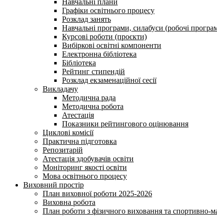
Навчальні плани
Графіки освітнього процесу
Розклад занять
Навчальні програми, силабуси (робочі програ
Курсові роботи (проєкти)
Вибіркові освітні компоненти
Електронна бібліотека
Бібліотека
Рейтинг стипендій
Розклад екзаменаційної сесії
Викладачу
Методична рада
Методична робота
Атестація
Показники рейтингового оцінювання
Циклові комісії
Практична підготовка
Репозитарій
Атестація здобувачів освіти
Моніторинг якості освіти
Мова освітнього процесу
Виховний простір
План виховної роботи 2025-2026
Виховна робота
План роботи з фізичного виховання та спортивно-ма