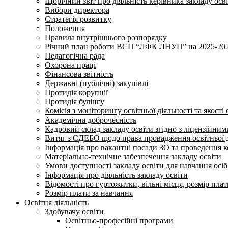
Щорічний звіт про діяльність керівника закладу осв
Вибори директора
Стратегія розвитку
Положення
Правила внутрішнього розпорядку
Річний план роботи ВСП “ЛФК ЛНУП” на 2025-202
Педагогічна рада
Охорона праці
Фінансова звітність
Державні (публічні) закупівлі
Протидія корупції
Протидія булінгу
Комісія з моніторингу освітньої діяльності та якості 
Академічна доброчесність
Кадровий склад закладу освіти згідно з ліцензійни
Витяг з ЄДЕБО щодо права провадження освітньої ді
Інформація про вакантні посади ЗО та проведення 
Матеріально-технічне забезпечення закладу освіти
Умови доступності закладу освіти для навчання осі
Інформація про діяльність закладу освіти
Відомості про гуртожитки, вільні місця, розмір пла
Розмір плати за навчання
Освітня діяльність
Здобувачу освіти
Освітньо-професійні програми