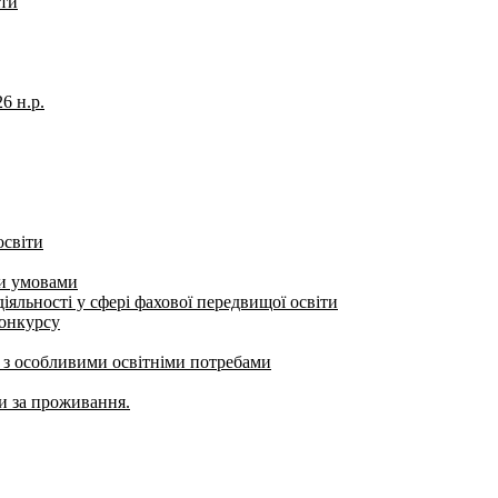
іти
6 н.р.
освіти
ми умовами
яльності у сфері фахової передвищої освіти
конкурсу
б з особливими освітніми потребами
ти за проживання.