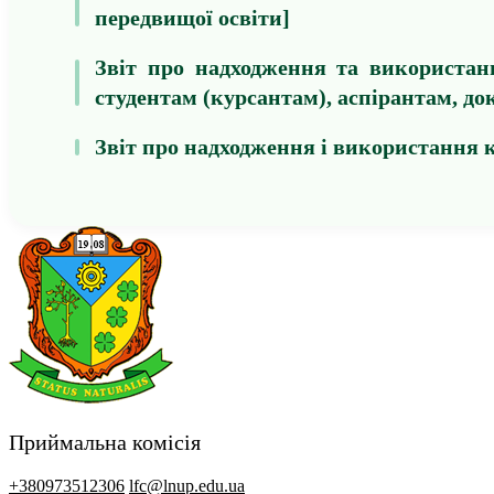
передвищої освіти]
Звіт про надходження та використан
студентам (курсантам), аспірантам, до
Звіт про надходження і використання
Приймальна комісія
+380973512306
lfc@lnup.edu.ua