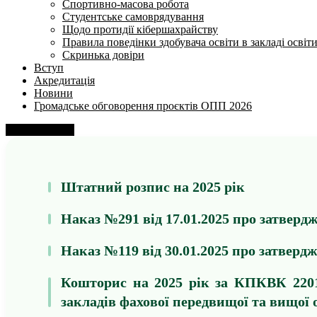
Спортивно-масова робота
Студентське самоврядування
Щодо протидії кібершахрайству
Правила поведінки здобувача освіти в закладі освіт
Скринька довіри
Вступ
Акредитація
Новини
Громадське обговорення проєктів ОПП 2026
Напишіть нам
Штатний розпис на 2025 рік
Наказ №291 від 17.01.2025 про затвер
Наказ №119 від 30.01.2025 про затвер
Кошторис на 2025 рік за КПКВК 2201
закладів фахової передвищої та вищої 