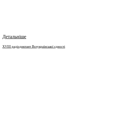
Детальніше
XVIII радіодиктант Всеукраїнської єдності