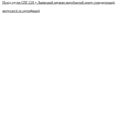
Похід групи СПГ-228 у Львівський науково-виробничий центр стандартизації,
метрології та сертифікації