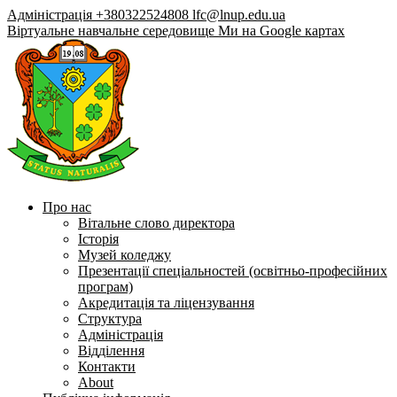
Адміністрація +380322524808
lfc@lnup.edu.ua
Віртуальне навчальне середовище
Ми на Google картах
Про нас
Вітальне слово директора
Історія
Музей коледжу
Презентації спеціальностей (освітньо-професійних
програм)
Акредитація та ліцензування
Структура
Адміністрація
Відділення
Контакти
About