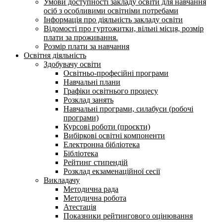
Умови доступності закладу освіти для навчання
осіб з особливими освітніми потребами
Інформація про діяльність закладу освіти
Відомості про гуртожитки, вільні місця, розмір
плати за проживання.
Розмір плати за навчання
Освітня діяльність
Здобувачу освіти
Освітньо-професійні програми
Навчальні плани
Графіки освітнього процесу
Розклад занять
Навчальні програми, силабуси (робочі
програми)
Курсові роботи (проєкти)
Вибіркові освітні компоненти
Електронна бібліотека
Бібліотека
Рейтинг стипендій
Розклад екзаменаційної сесії
Викладачу
Методична рада
Методична робота
Атестація
Показники рейтингового оцінювання