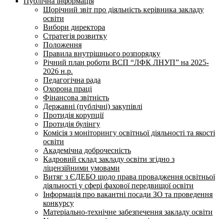
Публічна інформація
Щорічний звіт про діяльність керівника закладу
освіти
Вибори директора
Стратегія розвитку
Положення
Правила внутрішнього розпорядку
Річний план роботи ВСП “ЛФК ЛНУП” на 2025-
2026 н.р.
Педагогічна рада
Охорона праці
Фінансова звітність
Державні (публічні) закупівлі
Протидія корупції
Протидія булінгу
Комісія з моніторингу освітньої діяльності та якості
освіти
Академічна доброчесність
Кадровий склад закладу освіти згідно з
ліцензійними умовами
Витяг з ЄДЕБО щодо права провадження освітньої
діяльності у сфері фахової передвищої освіти
Інформація про вакантні посади ЗО та проведення
конкурсу
Матеріально-технічне забезпечення закладу освіти