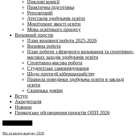
Циклові комісії
Практична підготовка
Репозитарій
Атестація здобувачів освіти
Моніторинг якості освіти
Мова освітнього процесу
Виховний простір
План виховної роботи 2025-2026
Виховна робота
План роботи з фізичного виховання та спортивно-
масових заходів здобувачів освіти
Спортивно-масова робота
Студентське самоврядування
Щодо протидії кібершахрайству
Правила поведінки здобувача освіти в закладі
освіти
Скринька довіри
Вступ
Акредитація
Новини
Громадське обговорення проєктів ОПП 2026
Напишіть нам
Міс та містер коледжу 2018