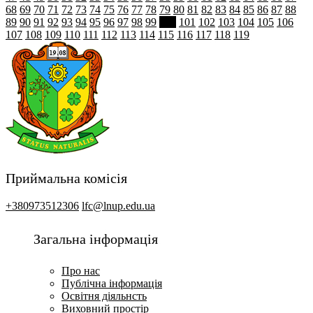
68
69
70
71
72
73
74
75
76
77
78
79
80
81
82
83
84
85
86
87
88
89
90
91
92
93
94
95
96
97
98
99
100
101
102
103
104
105
106
107
108
109
110
111
112
113
114
115
116
117
118
119
Приймальна комісія
+380973512306
lfc@lnup.edu.ua
Загальна інформація
Про нас
Публічна інформація
Освітня діяльнсть
Виховний простір