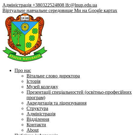
Адміністрація +380322524808
lfc@lnup.edu.ua
Віртуальне навчальне середовище
Ми на Google картах
Про нас
Вітальне слово директора
Історія
Музей коледжу
Презентації спеціальностей (освітньо-професійних
програм)
Акредитація та ліцензування
Структура
Адміністрація
Відділення
Контакти
About