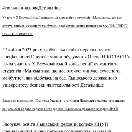
#тюльпанильвова
Детальніше
Участь у Х Всеукраїнській конференції курсантів та студентів «Математика, що нас
оточує: минуле, сучасне та майбутнє», здобувачки освіти першого курсу ЛФК “ЛНУП”
Олени НІКОЛАЄВОЇ.
27 квітня 2023 року здобувачка освіти першого курсу
спеціальності Галузеве машинобудування Олена НІКОЛАЄВА
взяла участь у Х Всеукраїнській конференції курсантів та
студентів «Математика, що нас оточує: минуле, сучасне та
майбутнє», яка відбулась на базі Львівського державного
університету безпеки життєдіяльності
Детальніше
Екскурсія в компанію «Плантпол-Україна» у с. Чишки Львівського району студентами
пеціальності Садово-паркове господарство Львівського фахового коледжу ЛНУП
Здобувачі освіти
Львівський фаховий коледж ЛНУП
спеціальності Садово-паркове господарство відвідали