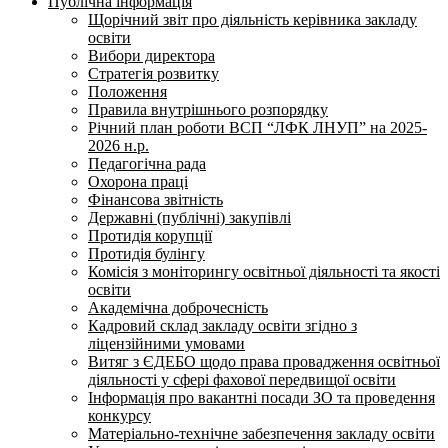
Публічна інформація
Щорічний звіт про діяльність керівника закладу
освіти
Вибори директора
Стратегія розвитку
Положення
Правила внутрішнього розпорядку
Річний план роботи ВСП “ЛФК ЛНУП” на 2025-
2026 н.р.
Педагогічна рада
Охорона праці
Фінансова звітність
Державні (публічні) закупівлі
Протидія корупції
Протидія булінгу
Комісія з моніторингу освітньої діяльності та якості
освіти
Академічна доброчесність
Кадровий склад закладу освіти згідно з
ліцензійними умовами
Витяг з ЄДЕБО щодо права провадження освітньої
діяльності у сфері фахової передвищої освіти
Інформація про вакантні посади ЗО та проведення
конкурсу
Матеріально-технічне забезпечення закладу освіти