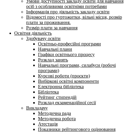
Умови доступності закладу освіти для навчання
осіб з особливими освітніми потребами
Інформація про діяльність закладу освіти
Відомості про гуртожитки, вільні місця, розмір
плати за проживання.
Розмір плати за навчання
Освітня діяльність
Здобувачу освіти
Освітньо-професійні програми
Навчальні плани
Графіки освітнього процесу
Розклад занять
Навчальні програми, силабуси (робочі
програми)
Курсові роботи (проєкти)
Вибіркові освітні компоненти
Електронна бібліотека
Бібліотека
Рейтинг стипендій
Розклад екзаменаційної сесії
Викладачу
Методична рада
Методична робота
Атестація
Показники рейтингового оцінювання