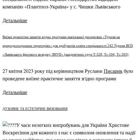
компанію «Плантпол-Україна» у с. Чишки Львівського
Детальніше
Виїзне практичне заняття згідно програми навчальної дисципліни «Туризм на
природоохоронних територіях» для здобувачів освіти спеціальності 242 Туризм ВСП
«Львівського фахового коледжу ЛНУП» (академічних груп Т-328, Тс-104, Тс-203)
27 квітня 2023 року під керівництвом Руслани
Писарик
було
проведене виїзне практичне заняття згідно програми
Детальніше
ДУХОВНЕ ТА ЕСТЕТИЧНЕ ВИХОВАННЯ
У часи нелегких випробувань для України Христове
Воскресіння для кожного з нас є символом оновлення та надії
на краще майбутнє, яке єднає нас вірою в перемогу істини й