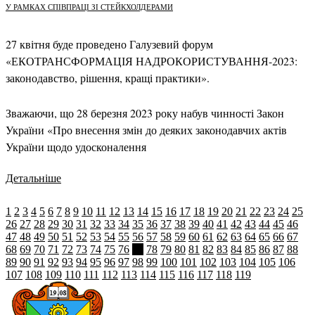
У РАМКАХ СПІВПРАЦІ ЗІ СТЕЙКХОЛДЕРАМИ
27 квітня буде проведено Галузевий форум
«ЕКОТРАНСФОРМАЦІЯ НАДРОКОРИСТУВАННЯ-2023:
законодавство, рішення, кращі практики».
Зважаючи, що 28 березня 2023 року набув чинності Закон
України «Про внесення змін до деяких законодавчих актів
України щодо удосконалення
Детальніше
1
2
3
4
5
6
7
8
9
10
11
12
13
14
15
16
17
18
19
20
21
22
23
24
25
26
27
28
29
30
31
32
33
34
35
36
37
38
39
40
41
42
43
44
45
46
47
48
49
50
51
52
53
54
55
56
57
58
59
60
61
62
63
64
65
66
67
68
69
70
71
72
73
74
75
76
77
78
79
80
81
82
83
84
85
86
87
88
89
90
91
92
93
94
95
96
97
98
99
100
101
102
103
104
105
106
107
108
109
110
111
112
113
114
115
116
117
118
119