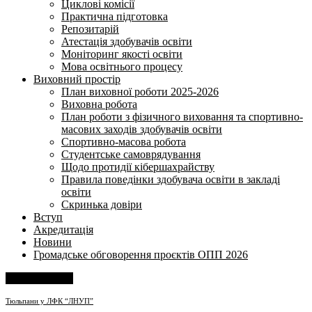
Циклові комісії
Практична підготовка
Репозитарій
Атестація здобувачів освіти
Моніторинг якості освіти
Мова освітнього процесу
Виховний простір
План виховної роботи 2025-2026
Виховна робота
План роботи з фізичного виховання та спортивно-
масових заходів здобувачів освіти
Спортивно-масова робота
Студентське самоврядування
Щодо протидії кібершахрайству
Правила поведінки здобувача освіти в закладі
освіти
Скринька довіри
Вступ
Акредитація
Новини
Громадське обговорення проєктів ОПП 2026
Напишіть нам
Тюльпани у ЛФК “ЛНУП”