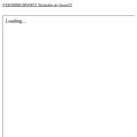
УЧАСНИКИ ПРОЄКТУ Sholarship від SweetСV