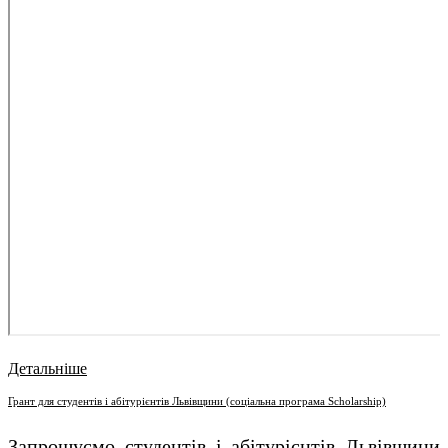
Детальніше
Грант для студентів і абітурієнтів Львівщини (соціальна програма Scholarship)
Запрошуємо студентів і абітурієнтів Львівщини