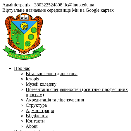
Адміністрація +380322524808
lfc@lnup.edu.ua
Віртуальне навчальне середовище
Ми на Google картах
Про нас
Вітальне слово директора
Історія
Музей коледжу
Презентації спеціальностей (освітньо-професійних
програм)
Акредитація та ліцензування
Структура
Адміністрація
Відділення
Контакти
About