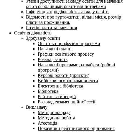
Умови доступності закладу освіти для навчання
осіб з особливими освітніми потребами
Інформація про діяльність закладу освіти
Відомості про гуртожитки, вільні місця, розмір
плати за проживання.
Розмір плати за навчання
Освітня діяльність
Здобувачу освіти
Освітньо-професійні програми
Навчальні плани
Графіки освітнього процесу
Розклад занять
Навчальні програми, силабуси (робочі
програми)
Курсові роботи (проєкти)
Вибіркові освітні компоненти
Електронна бібліотека
Бібліотека
Рейтинг стипендій
Розклад екзаменаційної сесії
Викладачу
Методична рада
Методична робота
Атестація
Показники рейтингового оцінювання