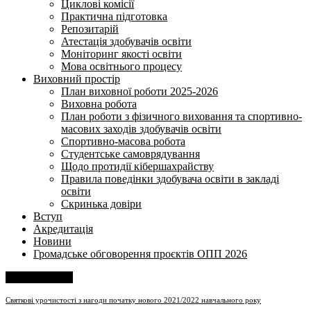
Циклові комісії
Практична підготовка
Репозитарій
Атестація здобувачів освіти
Моніторинг якості освіти
Мова освітнього процесу
Виховний простір
План виховної роботи 2025-2026
Виховна робота
План роботи з фізичного виховання та спортивно-
масових заходів здобувачів освіти
Спортивно-масова робота
Студентське самоврядування
Щодо протидії кібершахрайству
Правила поведінки здобувача освіти в закладі
освіти
Скринька довіри
Вступ
Акредитація
Новини
Громадське обговорення проєктів ОПП 2026
Напишіть нам
Cвяткові урочистості з нагоди початку нового 2021/2022 навчального року