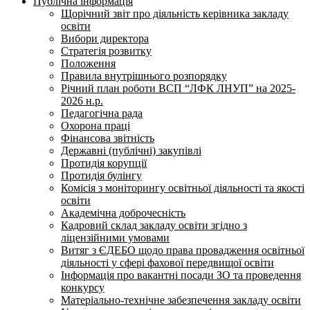
Публічна інформація
Щорічний звіт про діяльність керівника закладу
освіти
Вибори директора
Стратегія розвитку
Положення
Правила внутрішнього розпорядку
Річний план роботи ВСП “ЛФК ЛНУП” на 2025-
2026 н.р.
Педагогічна рада
Охорона праці
Фінансова звітність
Державні (публічні) закупівлі
Протидія корупції
Протидія булінгу
Комісія з моніторингу освітньої діяльності та якості
освіти
Академічна доброчесність
Кадровий склад закладу освіти згідно з
ліцензійними умовами
Витяг з ЄДЕБО щодо права провадження освітньої
діяльності у сфері фахової передвищої освіти
Інформація про вакантні посади ЗО та проведення
конкурсу
Матеріально-технічне забезпечення закладу освіти