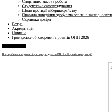
Спортивно-масова робота
Студентське самоврядування
Щодо протидії кібершахрайству
Правила поведінки здобувача освіти в закладі освіт
Скринька довіри
Вступ
Акредитація
Новини
Громадське обговорення проєктів ОПП 2026
Напишіть нам
Всеукраїнські спортивні ігри серед студентів ВНЗ І – ІІ рівнів акредитації.