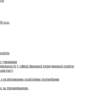
іти
6 н.р.
освіти
ми умовами
яльності у сфері фахової передвищої освіти
конкурсу
б з особливими освітніми потребами
ти за проживання.