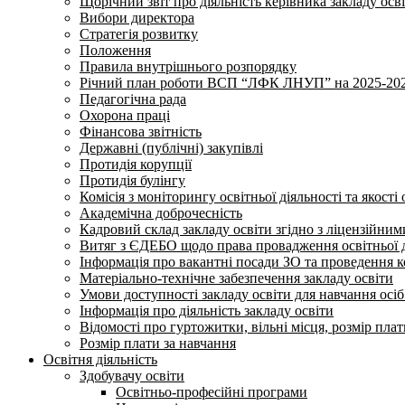
Щорічний звіт про діяльність керівника закладу осв
Вибори директора
Стратегія розвитку
Положення
Правила внутрішнього розпорядку
Річний план роботи ВСП “ЛФК ЛНУП” на 2025-202
Педагогічна рада
Охорона праці
Фінансова звітність
Державні (публічні) закупівлі
Протидія корупції
Протидія булінгу
Комісія з моніторингу освітньої діяльності та якості 
Академічна доброчесність
Кадровий склад закладу освіти згідно з ліцензійни
Витяг з ЄДЕБО щодо права провадження освітньої ді
Інформація про вакантні посади ЗО та проведення 
Матеріально-технічне забезпечення закладу освіти
Умови доступності закладу освіти для навчання осі
Інформація про діяльність закладу освіти
Відомості про гуртожитки, вільні місця, розмір пла
Розмір плати за навчання
Освітня діяльність
Здобувачу освіти
Освітньо-професійні програми