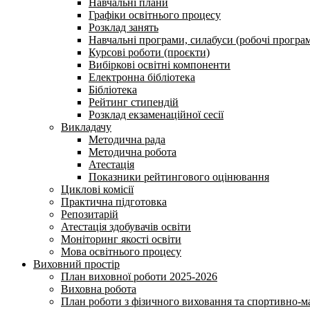
Навчальні плани
Графіки освітнього процесу
Розклад занять
Навчальні програми, силабуси (робочі програ
Курсові роботи (проєкти)
Вибіркові освітні компоненти
Електронна бібліотека
Бібліотека
Рейтинг стипендій
Розклад екзаменаційної сесії
Викладачу
Методична рада
Методична робота
Атестація
Показники рейтингового оцінювання
Циклові комісії
Практична підготовка
Репозитарій
Атестація здобувачів освіти
Моніторинг якості освіти
Мова освітнього процесу
Виховний простір
План виховної роботи 2025-2026
Виховна робота
План роботи з фізичного виховання та спортивно-ма