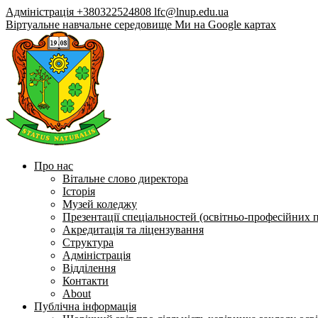
Адміністрація +380322524808
lfc@lnup.edu.ua
Віртуальне навчальне середовище
Ми на Google картах
Про нас
Вітальне слово директора
Історія
Музей коледжу
Презентації спеціальностей (освітньо-професійних 
Акредитація та ліцензування
Структура
Адміністрація
Відділення
Контакти
About
Публічна інформація