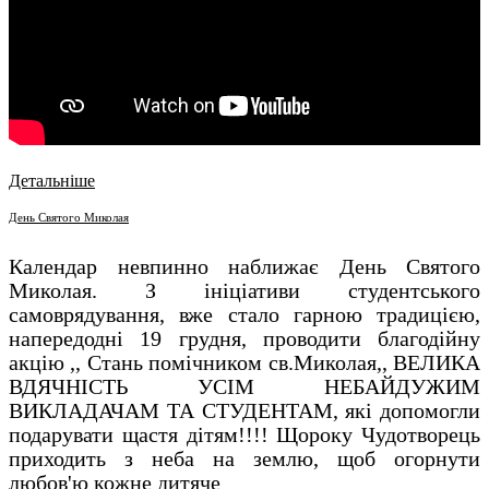
Детальніше
День Святого Миколая
Календар невпинно наближає День Святого
Миколая. З ініціативи студентського
самоврядування, вже стало гарною традицією,
напередодні 19 грудня, проводити благодійну
акцію ,, Стань помічником св.Миколая,, ВЕЛИКА
ВДЯЧНІСТЬ УСІМ НЕБАЙДУЖИМ
ВИКЛАДАЧАМ ТА СТУДЕНТАМ, які допомогли
подарувати щастя дітям!!!! Щороку Чудотворець
приходить з неба на землю, щоб огорнути
любов'ю кожне дитяче