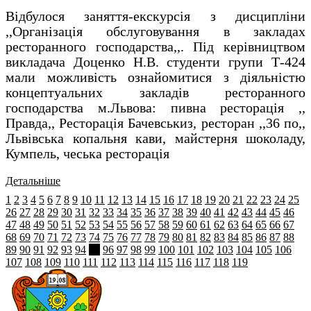
Відбулося заняття-екскурсія з дисципліни
,,Організація обслуговування в закладах
ресторанного господарства,,. Під керівництвом
викладача Доценко Н.В. студенти групи Т-424
мали можливість ознайомитися з діяльністю
концептуальних закладів ресторанного
господарства м.Львова: пивна ресторація ,,
Правда,, Ресторація Бачевськиз, ресторан ,,36 по,,
Львівська копальня кави, майстерня шоколаду,
Кумпель, чеська ресторація
Детальніше
1
2
3
4
5
6
7
8
9
10
11
12
13
14
15
16
17
18
19
20
21
22
23
24
25
26
27
28
29
30
31
32
33
34
35
36
37
38
39
40
41
42
43
44
45
46
47
48
49
50
51
52
53
54
55
56
57
58
59
60
61
62
63
64
65
66
67
68
69
70
71
72
73
74
75
76
77
78
79
80
81
82
83
84
85
86
87
88
89
90
91
92
93
94
95
96
97
98
99
100
101
102
103
104
105
106
107
108
109
110
111
112
113
114
115
116
117
118
119