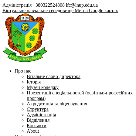
Адміністрація +380322524808
lfc@lnup.edu.ua
Віртуальне навчальне середовище
Ми на Google картах
Про нас
Вітальне слово директора
Історія
Музей коледжу
Презентації спеціальностей (освітньо-професійних
програм)
Акредитація та ліцензування
Структура
Адміністрація
Відділення
Контакти
About