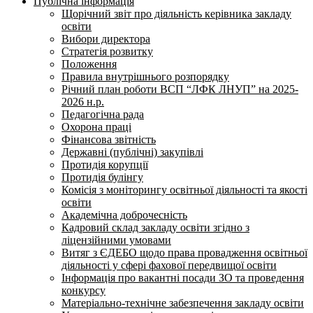
Публічна інформація
Щорічний звіт про діяльність керівника закладу
освіти
Вибори директора
Стратегія розвитку
Положення
Правила внутрішнього розпорядку
Річний план роботи ВСП “ЛФК ЛНУП” на 2025-
2026 н.р.
Педагогічна рада
Охорона праці
Фінансова звітність
Державні (публічні) закупівлі
Протидія корупції
Протидія булінгу
Комісія з моніторингу освітньої діяльності та якості
освіти
Академічна доброчесність
Кадровий склад закладу освіти згідно з
ліцензійними умовами
Витяг з ЄДЕБО щодо права провадження освітньої
діяльності у сфері фахової передвищої освіти
Інформація про вакантні посади ЗО та проведення
конкурсу
Матеріально-технічне забезпечення закладу освіти