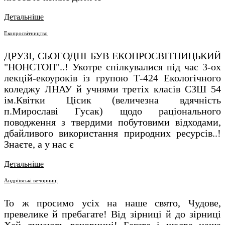
Детальніше
Екопросвітництво
ДРУЗІ, СЬОГОДНІ БУВ ЕКОПРОСВІТНИЦЬКИЙ
"НОНСТОП"..! Укотре спілкувалися під час 3-ох
лекцій-екоуроків із групою Т-424 Екологічного
коледжу ЛНАУ й учнями третіх класів СЗШ 54
ім.Квітки Цісик (величезна вдячність
п.Мирославі Гусак) щодо раціонального
поводження з твердими побутовими відходами,
дбайливого використання природних ресурсів..!
Знаєте, а у нас є
Детальніше
Андріївські вечорниці
То ж просимо усіх на наше свято, Чудове,
превелике й пребагате! Від зірниці й до зірниці
Хай лунають вечорниці! Багата і щедра наша