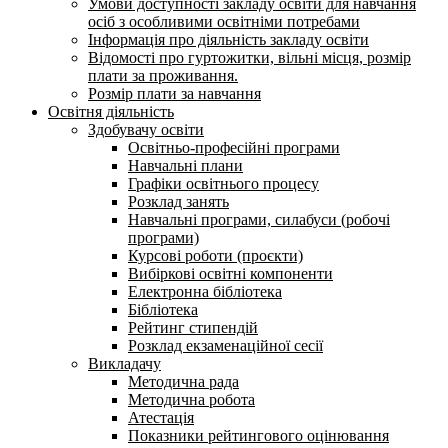
Умови доступності закладу освіти для навчання
осіб з особливими освітніми потребами
Інформація про діяльність закладу освіти
Відомості про гуртожитки, вільні місця, розмір
плати за проживання.
Розмір плати за навчання
Освітня діяльність
Здобувачу освіти
Освітньо-професійні програми
Навчальні плани
Графіки освітнього процесу
Розклад занять
Навчальні програми, силабуси (робочі
програми)
Курсові роботи (проєкти)
Вибіркові освітні компоненти
Електронна бібліотека
Бібліотека
Рейтинг стипендій
Розклад екзаменаційної сесії
Викладачу
Методична рада
Методична робота
Атестація
Показники рейтингового оцінювання