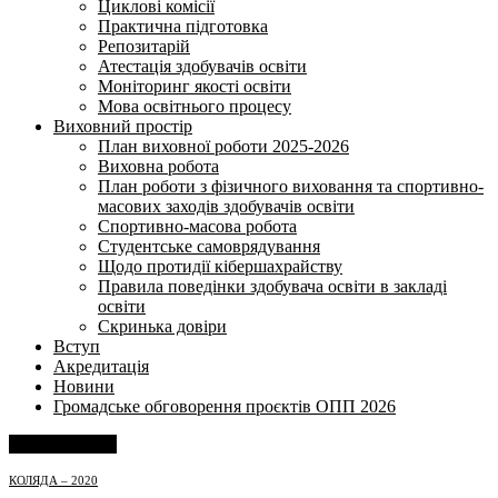
Циклові комісії
Практична підготовка
Репозитарій
Атестація здобувачів освіти
Моніторинг якості освіти
Мова освітнього процесу
Виховний простір
План виховної роботи 2025-2026
Виховна робота
План роботи з фізичного виховання та спортивно-
масових заходів здобувачів освіти
Спортивно-масова робота
Студентське самоврядування
Щодо протидії кібершахрайству
Правила поведінки здобувача освіти в закладі
освіти
Скринька довіри
Вступ
Акредитація
Новини
Громадське обговорення проєктів ОПП 2026
Напишіть нам
КОЛЯДА – 2020