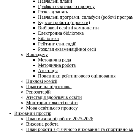
Навчальні плани
Графіки освітнього процесу
Розклад занять
Навчальні програми, силабуси (робочі програ
Курсові роботи (проєкти)
Вибіркові освітні компоненти
Електронна бібліотека
Бібліотека
Рейтинг стипендій
Розклад екзаменаційної сесії
Викладачу
Методична рада
Методична робота
Атестація
Показники рейтингового оцінювання
Циклові комісії
Практична підготовка
Репозитарій
Атестація здобувачів освіти
Моніторинг якості освіти
Мова освітнього процесу
Виховний простір
План виховної роботи 2025-2026
Виховна робота
План роботи з фізичного виховання та спортивно-ма