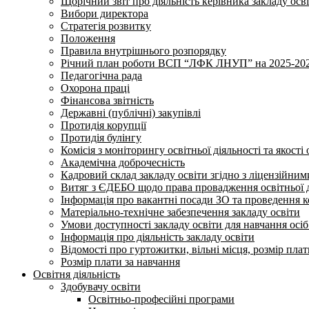
Щорічний звіт про діяльність керівника закладу осв
Вибори директора
Стратегія розвитку
Положення
Правила внутрішнього розпорядку
Річний план роботи ВСП “ЛФК ЛНУП” на 2025-202
Педагогічна рада
Охорона праці
Фінансова звітність
Державні (публічні) закупівлі
Протидія корупції
Протидія булінгу
Комісія з моніторингу освітньої діяльності та якості 
Академічна доброчесність
Кадровий склад закладу освіти згідно з ліцензійни
Витяг з ЄДЕБО щодо права провадження освітньої ді
Інформація про вакантні посади ЗО та проведення 
Матеріально-технічне забезпечення закладу освіти
Умови доступності закладу освіти для навчання осі
Інформація про діяльність закладу освіти
Відомості про гуртожитки, вільні місця, розмір пла
Розмір плати за навчання
Освітня діяльність
Здобувачу освіти
Освітньо-професійні програми