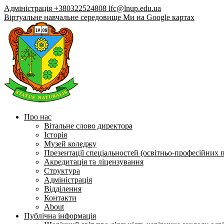
Адміністрація +380322524808
lfc@lnup.edu.ua
Віртуальне навчальне середовище
Ми на Google картах
Про нас
Вітальне слово директора
Історія
Музей коледжу
Презентації спеціальностей (освітньо-професійних 
Акредитація та ліцензування
Структура
Адміністрація
Відділення
Контакти
About
Публічна інформація