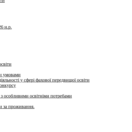
іти
6 н.р.
освіти
ми умовами
яльності у сфері фахової передвищої освіти
конкурсу
б з особливими освітніми потребами
ти за проживання.