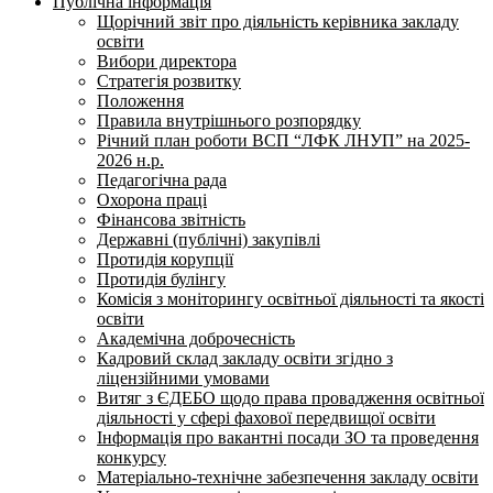
Публічна інформація
Щорічний звіт про діяльність керівника закладу
освіти
Вибори директора
Стратегія розвитку
Положення
Правила внутрішнього розпорядку
Річний план роботи ВСП “ЛФК ЛНУП” на 2025-
2026 н.р.
Педагогічна рада
Охорона праці
Фінансова звітність
Державні (публічні) закупівлі
Протидія корупції
Протидія булінгу
Комісія з моніторингу освітньої діяльності та якості
освіти
Академічна доброчесність
Кадровий склад закладу освіти згідно з
ліцензійними умовами
Витяг з ЄДЕБО щодо права провадження освітньої
діяльності у сфері фахової передвищої освіти
Інформація про вакантні посади ЗО та проведення
конкурсу
Матеріально-технічне забезпечення закладу освіти