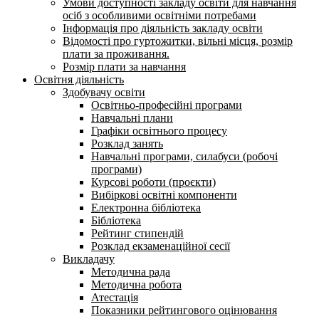
Умови доступності закладу освіти для навчання
осіб з особливими освітніми потребами
Інформація про діяльність закладу освіти
Відомості про гуртожитки, вільні місця, розмір
плати за проживання.
Розмір плати за навчання
Освітня діяльність
Здобувачу освіти
Освітньо-професійні програми
Навчальні плани
Графіки освітнього процесу
Розклад занять
Навчальні програми, силабуси (робочі
програми)
Курсові роботи (проєкти)
Вибіркові освітні компоненти
Електронна бібліотека
Бібліотека
Рейтинг стипендій
Розклад екзаменаційної сесії
Викладачу
Методична рада
Методична робота
Атестація
Показники рейтингового оцінювання