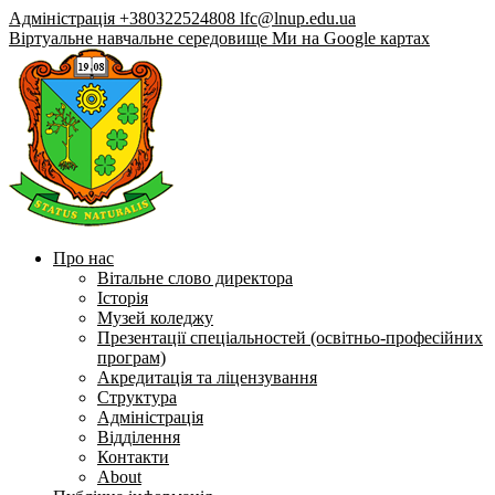
Адміністрація +380322524808
lfc@lnup.edu.ua
Віртуальне навчальне середовище
Ми на Google картах
Про нас
Вітальне слово директора
Історія
Музей коледжу
Презентації спеціальностей (освітньо-професійних
програм)
Акредитація та ліцензування
Структура
Адміністрація
Відділення
Контакти
About