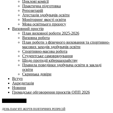
Циклові комісії
Практична підготовка
Репозитарій
Атестація здобувачів освіти
Моніторинг якості освіти
Мова освітнього процесу
Виховний простір
План виховної роботи 2025-2026
Виховна робота
План роботи з фізичного виховання та спортивно-
масових заходів здобувачів освіти
Спортивно-масова робота
Студентське самоврядування
Щодо протидії кібершахрайству
Правила поведінки здобувача освіти в закладі
освіти
Скринька довіри
Вступ
Акредитація
Новини
Громадське обговорення проєктів ОПП 2026
Напишіть нам
ДЕНЬ ПАМ’ЯТІ ЖЕРТВ ПОЛІТИЧНИХ РЕПРЕСІЙ