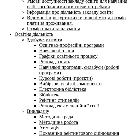
Умови доступності закладу освіти для навчання
осіб з особливими освітніми потребами
Інформація про діяльність закладу освіти
Відомості про гуртожитки, вільні місця, розмір
плати за проживання.
Розмір плати за навчання
Освітня діяльність
Здобувачу освіти
Освітньо-професійні програми
Навчальні плани
Графіки освітнього процесу
Розклад занять
Навчальні програми, силабуси (робочі
програми)
Курсові роботи (проєкти)
Вибіркові освітні компоненти
Електронна бібліотека
Бібліотека
Рейтинг стипендій
Розклад екзаменаційної сесії
Викладачу
Методична рада
Методична робота
Атестація
Показники рейтингового оцінювання