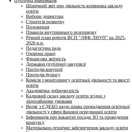
Публічна інформація
Щорічний звіт про діяльність керівника закладу
освіти
Вибори директора
Стратегія розвитку
Положення
Правила внутрішнього розпорядку
Річний план роботи ВСП “ЛФК ЛНУП” на 2025-
2026 н.р.
Педагогічна рада
Охорона праці
Фінансова звітність
Державні (публічні) закупівлі
Протидія корупції
Протидія булінгу
Комісія з моніторингу освітньої діяльності та якості
освіти
Академічна доброчесність
Кадровий склад закладу освіти згідно з
ліцензійними умовами
Витяг з ЄДЕБО щодо права провадження освітньої
діяльності у сфері фахової передвищої освіти
Інформація про вакантні посади ЗО та проведення
конкурсу
Матеріально-технічне забезпечення закладу освіти