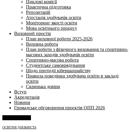
Циклові комісії
Практична підготовка
Репозитарій
Атестація здобувачів освіти
Моніторинг якості освіти
Мова освітнього процесу
Виховний простір
План виховної роботи 2025-2026
Виховна робота
План роботи з фізичного виховання та спортивно-
масових заходів здобувачів освіти
Спортивно-масова робота
Студентське самоврядування
Щодо протидії кібершахрайству
Правила поведінки здобувача освіти в закладі
освіти
Скринька довіри
Вступ
Акредитація
Новини
Громадське обговорення проєктів ОПП 2026
Напишіть нам
ОСВІТНЯ ДІЯЛЬНІСТЬ