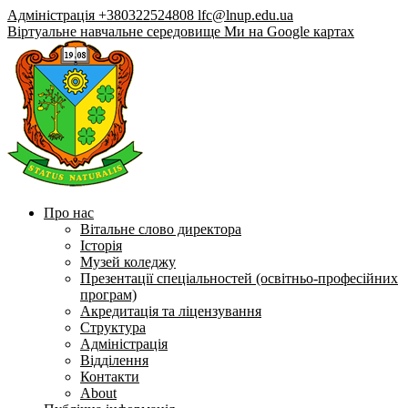
Адміністрація +380322524808
lfc@lnup.edu.ua
Віртуальне навчальне середовище
Ми на Google картах
Про нас
Вітальне слово директора
Історія
Музей коледжу
Презентації спеціальностей (освітньо-професійних
програм)
Акредитація та ліцензування
Структура
Адміністрація
Відділення
Контакти
About