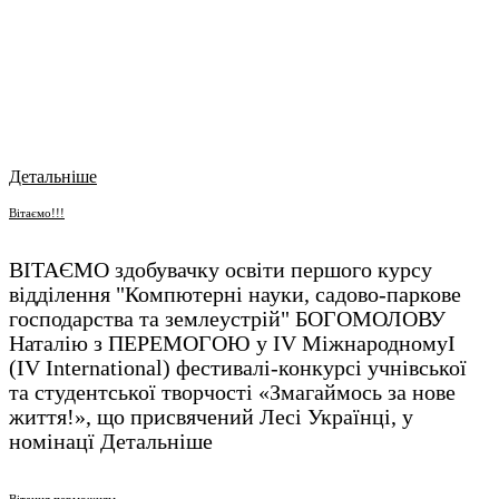
Детальніше
Вітаємо!!!
ВІТАЄМО здобувачку освіти першого курсу
відділення "Компютерні науки, садово-паркове
господарства та землеустрій" БОГОМОЛОВУ
Наталію з ПЕРЕМОГОЮ у ІV МіжнародномуІ
(ІV International) фестивалі-конкурсі учнівської
та студентської творчості «Змагаймось за нове
життя!», що присвячений Лесі Українці, у
номінацї
Детальніше
Вітання перможцям