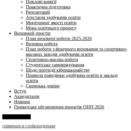
Циклові комісії
Практична підготовка
Репозитарій
Атестація здобувачів освіти
Моніторинг якості освіти
Мова освітнього процесу
Виховний простір
План виховної роботи 2025-2026
Виховна робота
План роботи з фізичного виховання та спортивно-
масових заходів здобувачів освіти
Спортивно-масова робота
Студентське самоврядування
Щодо протидії кібершахрайству
Правила поведінки здобувача освіти в закладі
освіти
Скринька довіри
Вступ
Акредитація
Новини
Громадське обговорення проєктів ОПП 2026
Напишіть нам
СПІВПРАЦЯ ЗІ СТЕЙКХОЛДЕРАМИ