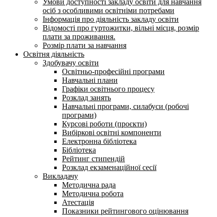
Умови доступності закладу освіти для навчання
осіб з особливими освітніми потребами
Інформація про діяльність закладу освіти
Відомості про гуртожитки, вільні місця, розмір
плати за проживання.
Розмір плати за навчання
Освітня діяльність
Здобувачу освіти
Освітньо-професійні програми
Навчальні плани
Графіки освітнього процесу
Розклад занять
Навчальні програми, силабуси (робочі
програми)
Курсові роботи (проєкти)
Вибіркові освітні компоненти
Електронна бібліотека
Бібліотека
Рейтинг стипендій
Розклад екзаменаційної сесії
Викладачу
Методична рада
Методична робота
Атестація
Показники рейтингового оцінювання