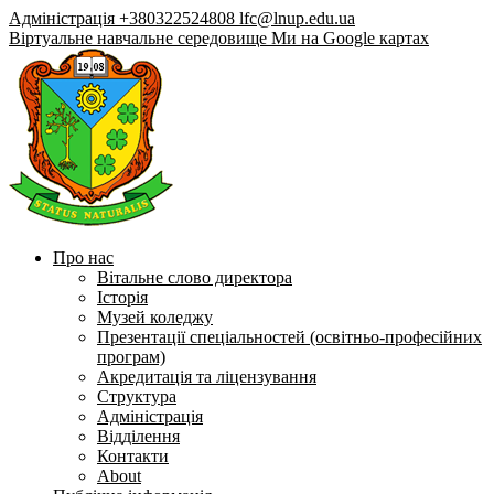
Адміністрація +380322524808
lfc@lnup.edu.ua
Віртуальне навчальне середовище
Ми на Google картах
Про нас
Вітальне слово директора
Історія
Музей коледжу
Презентації спеціальностей (освітньо-професійних
програм)
Акредитація та ліцензування
Структура
Адміністрація
Відділення
Контакти
About