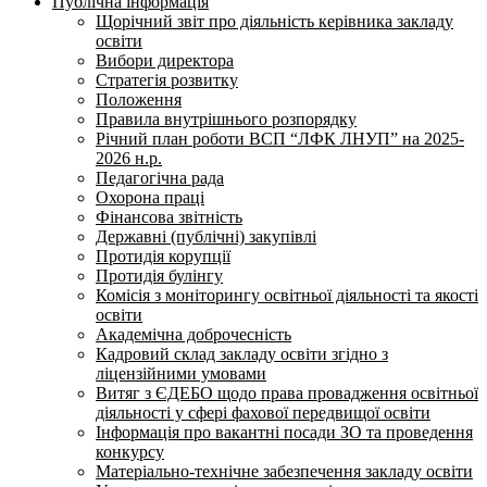
Публічна інформація
Щорічний звіт про діяльність керівника закладу
освіти
Вибори директора
Стратегія розвитку
Положення
Правила внутрішнього розпорядку
Річний план роботи ВСП “ЛФК ЛНУП” на 2025-
2026 н.р.
Педагогічна рада
Охорона праці
Фінансова звітність
Державні (публічні) закупівлі
Протидія корупції
Протидія булінгу
Комісія з моніторингу освітньої діяльності та якості
освіти
Академічна доброчесність
Кадровий склад закладу освіти згідно з
ліцензійними умовами
Витяг з ЄДЕБО щодо права провадження освітньої
діяльності у сфері фахової передвищої освіти
Інформація про вакантні посади ЗО та проведення
конкурсу
Матеріально-технічне забезпечення закладу освіти