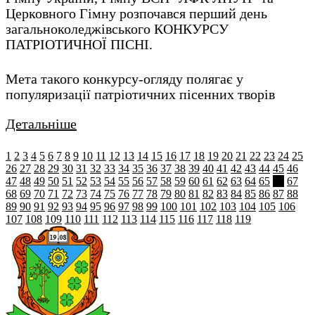
Церковного Гімну розпочався перший день
загальноколеджівського КОНКУРСУ
ПАТРІОТИЧНОЇ ПІСНІ.
Мета такого конкурсу-огляду полягає у
популяризації патріотичних пісенних творів
Детальніше
1
2
3
4
5
6
7
8
9
10
11
12
13
14
15
16
17
18
19
20
21
22
23
24
25
26
27
28
29
30
31
32
33
34
35
36
37
38
39
40
41
42
43
44
45
46
47
48
49
50
51
52
53
54
55
56
57
58
59
60
61
62
63
64
65
66
67
68
69
70
71
72
73
74
75
76
77
78
79
80
81
82
83
84
85
86
87
88
89
90
91
92
93
94
95
96
97
98
99
100
101
102
103
104
105
106
107
108
109
110
111
112
113
114
115
116
117
118
119