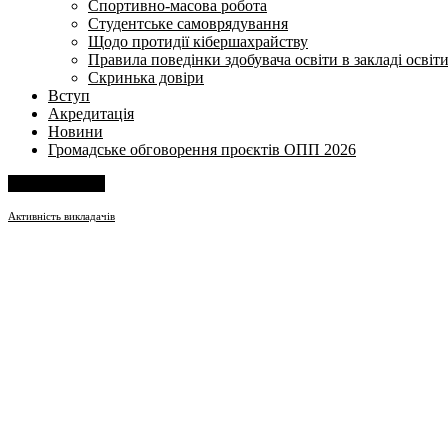
Спортивно-масова робота
Студентське самоврядування
Щодо протидії кібершахрайству
Правила поведінки здобувача освіти в закладі освіт
Скринька довіри
Вступ
Акредитація
Новини
Громадське обговорення проєктів ОПП 2026
Напишіть нам
Активність викладачів