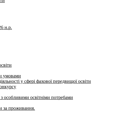
іти
6 н.р.
освіти
ми умовами
яльності у сфері фахової передвищої освіти
конкурсу
б з особливими освітніми потребами
ти за проживання.