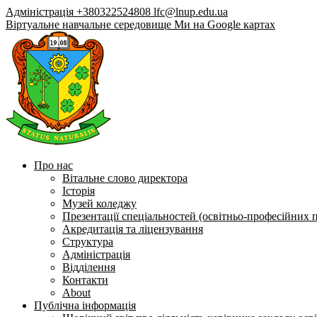
Адміністрація +380322524808
lfc@lnup.edu.ua
Віртуальне навчальне середовище
Ми на Google картах
Про нас
Вітальне слово директора
Історія
Музей коледжу
Презентації спеціальностей (освітньо-професійних 
Акредитація та ліцензування
Структура
Адміністрація
Відділення
Контакти
About
Публічна інформація