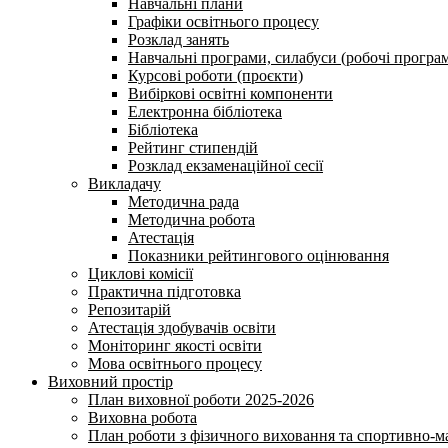
Навчальні плани
Графіки освітнього процесу
Розклад занять
Навчальні програми, силабуси (робочі програ
Курсові роботи (проєкти)
Вибіркові освітні компоненти
Електронна бібліотека
Бібліотека
Рейтинг стипендій
Розклад екзаменаційної сесії
Викладачу
Методична рада
Методична робота
Атестація
Показники рейтингового оцінювання
Циклові комісії
Практична підготовка
Репозитарій
Атестація здобувачів освіти
Моніторинг якості освіти
Мова освітнього процесу
Виховний простір
План виховної роботи 2025-2026
Виховна робота
План роботи з фізичного виховання та спортивно-ма