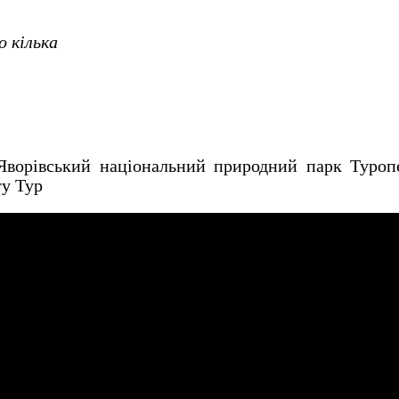
о кілька
вський національний природний парк Туропера
ту Тур