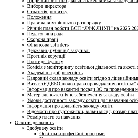
Щорічний звіт про діяльність керівника закладу осв
Вибори директора
Стратегія розвитку
Положення
Правила внутрішнього розпорядку
Річний план роботи ВСП “ЛФК ЛНУП” на 2025-202
Педагогічна рада
Охорона праці
Фінансова звітність
Державні (публічні) закупівлі
Протидія корупції
Протидія булінгу
Комісія з моніторингу освітньої діяльності та якості 
Академічна доброчесність
Кадровий склад закладу освіти згідно з ліцензійни
Витяг з ЄДЕБО щодо права провадження освітньої ді
Інформація про вакантні посади ЗО та проведення 
Матеріально-технічне забезпечення закладу освіти
Умови доступності закладу освіти для навчання осі
Інформація про діяльність закладу освіти
Відомості про гуртожитки, вільні місця, розмір пла
Розмір плати за навчання
Освітня діяльність
Здобувачу освіти
Освітньо-професійні програми