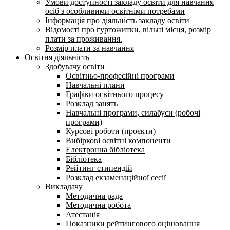
Умови доступності закладу освіти для навчання
осіб з особливими освітніми потребами
Інформація про діяльність закладу освіти
Відомості про гуртожитки, вільні місця, розмір
плати за проживання.
Розмір плати за навчання
Освітня діяльність
Здобувачу освіти
Освітньо-професійні програми
Навчальні плани
Графіки освітнього процесу
Розклад занять
Навчальні програми, силабуси (робочі
програми)
Курсові роботи (проєкти)
Вибіркові освітні компоненти
Електронна бібліотека
Бібліотека
Рейтинг стипендій
Розклад екзаменаційної сесії
Викладачу
Методична рада
Методична робота
Атестація
Показники рейтингового оцінювання