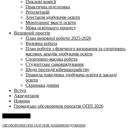
Циклові комісії
Практична підготовка
Репозитарій
Атестація здобувачів освіти
Моніторинг якості освіти
Мова освітнього процесу
Виховний простір
План виховної роботи 2025-2026
Виховна робота
План роботи з фізичного виховання та спортивно-
масових заходів здобувачів освіти
Спортивно-масова робота
Студентське самоврядування
Щодо протидії кібершахрайству
Правила поведінки здобувача освіти в закладі
освіти
Скринька довіри
Вступ
Акредитація
Новини
Громадське обговорення проєктів ОПП 2026
Напишіть нам
ОБГОВОРЕННЯ ОПП ГАЛУЗЕВЕ МАШИНОБУДУВАННЯ