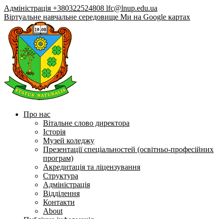
Адміністрація +380322524808
lfc@lnup.edu.ua
Віртуальне навчальне середовище
Ми на Google картах
Про нас
Вітальне слово директора
Історія
Музей коледжу
Презентації спеціальностей (освітньо-професійних
програм)
Акредитація та ліцензування
Структура
Адміністрація
Відділення
Контакти
About