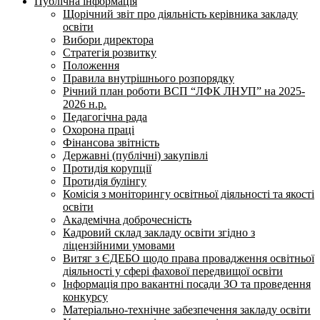
Публічна інформація
Щорічний звіт про діяльність керівника закладу
освіти
Вибори директора
Стратегія розвитку
Положення
Правила внутрішнього розпорядку
Річний план роботи ВСП “ЛФК ЛНУП” на 2025-
2026 н.р.
Педагогічна рада
Охорона праці
Фінансова звітність
Державні (публічні) закупівлі
Протидія корупції
Протидія булінгу
Комісія з моніторингу освітньої діяльності та якості
освіти
Академічна доброчесність
Кадровий склад закладу освіти згідно з
ліцензійними умовами
Витяг з ЄДЕБО щодо права провадження освітньої
діяльності у сфері фахової передвищої освіти
Інформація про вакантні посади ЗО та проведення
конкурсу
Матеріально-технічне забезпечення закладу освіти