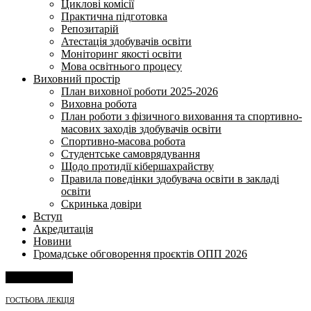
Циклові комісії
Практична підготовка
Репозитарій
Атестація здобувачів освіти
Моніторинг якості освіти
Мова освітнього процесу
Виховний простір
План виховної роботи 2025-2026
Виховна робота
План роботи з фізичного виховання та спортивно-
масових заходів здобувачів освіти
Спортивно-масова робота
Студентське самоврядування
Щодо протидії кібершахрайству
Правила поведінки здобувача освіти в закладі
освіти
Скринька довіри
Вступ
Акредитація
Новини
Громадське обговорення проєктів ОПП 2026
Напишіть нам
ГОСТЬОВА ЛЕКЦІЯ