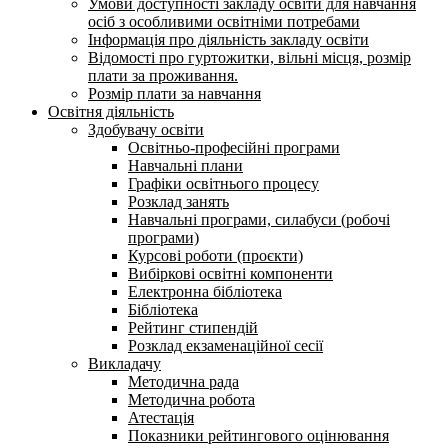
Умови доступності закладу освіти для навчання
осіб з особливими освітніми потребами
Інформація про діяльність закладу освіти
Відомості про гуртожитки, вільні місця, розмір
плати за проживання.
Розмір плати за навчання
Освітня діяльність
Здобувачу освіти
Освітньо-професійні програми
Навчальні плани
Графіки освітнього процесу
Розклад занять
Навчальні програми, силабуси (робочі
програми)
Курсові роботи (проєкти)
Вибіркові освітні компоненти
Електронна бібліотека
Бібліотека
Рейтинг стипендій
Розклад екзаменаційної сесії
Викладачу
Методична рада
Методична робота
Атестація
Показники рейтингового оцінювання