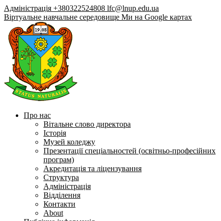
Адміністрація +380322524808
lfc@lnup.edu.ua
Віртуальне навчальне середовище
Ми на Google картах
Про нас
Вітальне слово директора
Історія
Музей коледжу
Презентації спеціальностей (освітньо-професійних
програм)
Акредитація та ліцензування
Структура
Адміністрація
Відділення
Контакти
About