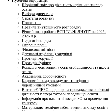
Публічна інформація
Щорічний звіт про діяльність керівника закладу
освіти
Вибори директора
Стратегія розвитку
Положення
Правила внутрішнього розпорядку
Річний план роботи ВСП “ЛФК ЛНУП” на 2025-
2026 н.р.
Педагогічна рада
Охорона праці
Фінансова звітність
Державні (публічні) закупівлі
Протидія корупції
Протидія булінгу
Комісія з моніторингу освітньої діяльності та якості
освіти
Академічна доброчесність
Кадровий склад закладу освіти згідно з
ліцензійними умовами
Витяг з ЄДЕБО щодо права провадження освітньої
діяльності у сфері фахової передвищої освіти
Інформація про вакантні посади ЗО та проведення
конкурсу
Матеріально-технічне забезпечення закладу освіти