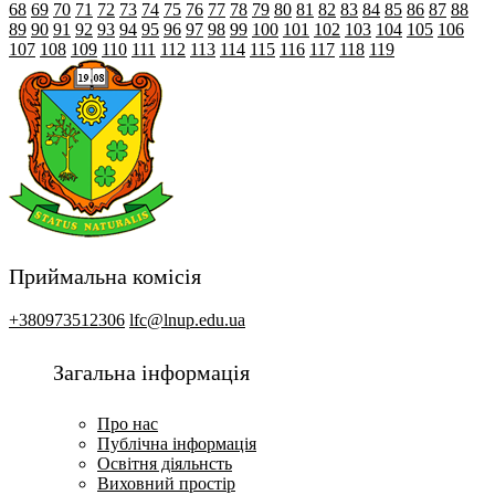
68
69
70
71
72
73
74
75
76
77
78
79
80
81
82
83
84
85
86
87
88
89
90
91
92
93
94
95
96
97
98
99
100
101
102
103
104
105
106
107
108
109
110
111
112
113
114
115
116
117
118
119
Приймальна комісія
+380973512306
lfc@lnup.edu.ua
Загальна інформація
Про нас
Публічна інформація
Освітня діяльнсть
Виховний простір