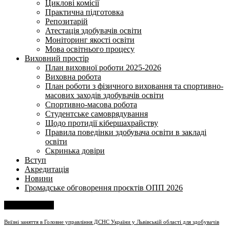
Циклові комісії
Практична підготовка
Репозитарій
Атестація здобувачів освіти
Моніторинг якості освіти
Мова освітнього процесу
Виховний простір
План виховної роботи 2025-2026
Виховна робота
План роботи з фізичного виховання та спортивно-
масових заходів здобувачів освіти
Спортивно-масова робота
Студентське самоврядування
Щодо протидії кібершахрайству
Правила поведінки здобувача освіти в закладі
освіти
Скринька довіри
Вступ
Акредитація
Новини
Громадське обговорення проєктів ОПП 2026
Напишіть нам
Виїзні заняття в Головне управління ДСНС України у Львівській області для здобувачів