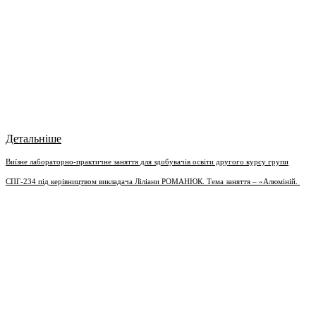
Детальніше
Виїзне лабораторно-практичне заняття для здобувачів освіти другого курсу групи
СПГ-234 під керівництвом викладача Ліліани РОМАНЮК. Тема заняття – «Алюміній.