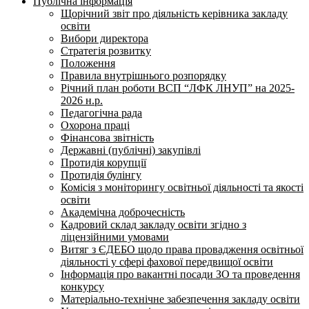
Публічна інформація
Щорічний звіт про діяльність керівника закладу
освіти
Вибори директора
Стратегія розвитку
Положення
Правила внутрішнього розпорядку
Річний план роботи ВСП “ЛФК ЛНУП” на 2025-
2026 н.р.
Педагогічна рада
Охорона праці
Фінансова звітність
Державні (публічні) закупівлі
Протидія корупції
Протидія булінгу
Комісія з моніторингу освітньої діяльності та якості
освіти
Академічна доброчесність
Кадровий склад закладу освіти згідно з
ліцензійними умовами
Витяг з ЄДЕБО щодо права провадження освітньої
діяльності у сфері фахової передвищої освіти
Інформація про вакантні посади ЗО та проведення
конкурсу
Матеріально-технічне забезпечення закладу освіти