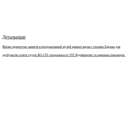
Детальніше
Виїзне практичне заняття в інтерактивний музей цікавої науки і техніки Еврика для
здобувачів освіти групи БО-210 спеціальності 192 Будівництво та цивільна інженерія.