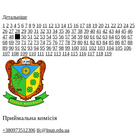
Детальніше
1
2
3
4
5
6
7
8
9
10
11
12
13
14
15
16
17
18
19
20
21
22
23
24
25
26
27
28
29
30
31
32
33
34
35
36
37
38
39
40
41
42
43
44
45
46
47
48
49
50
51
52
53
54
55
56
57
58
59
60
61
62
63
64
65
66
67
68
69
70
71
72
73
74
75
76
77
78
79
80
81
82
83
84
85
86
87
88
89
90
91
92
93
94
95
96
97
98
99
100
101
102
103
104
105
106
107
108
109
110
111
112
113
114
115
116
117
118
119
Приймальна комісія
+380973512306
lfc@lnup.edu.ua