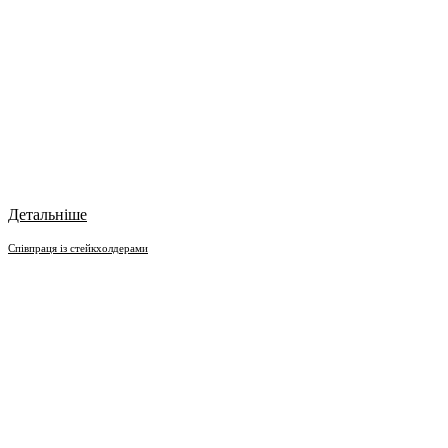
Детальніше
Співпраця із стейкхолдерами