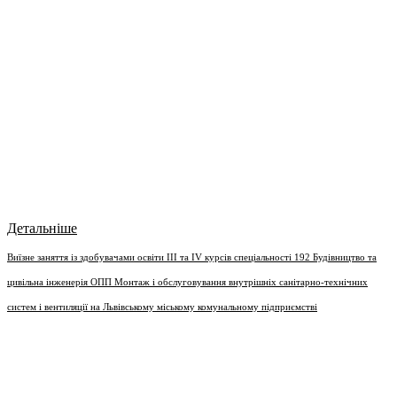
Детальніше
Виїзне заняття із здобувачами освіти III та IV курсів спеціальності 192 Будівництво та
цивільна інженерія ОПП Монтаж і обслуговування внутрішніх санітарно-технічних
систем і вентиляції на Львівському міському комунальному підприємстві