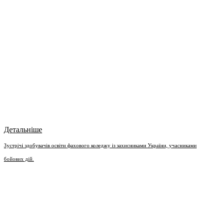
Детальніше
Зустрічі здобувачів освіти фахового коледжу із захисниками України, учасниками
бойових дій.