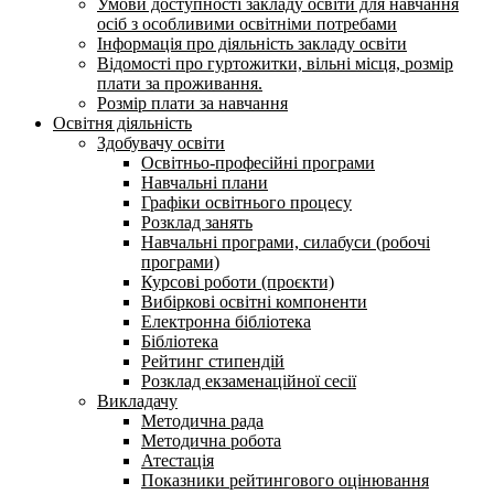
Умови доступності закладу освіти для навчання
осіб з особливими освітніми потребами
Інформація про діяльність закладу освіти
Відомості про гуртожитки, вільні місця, розмір
плати за проживання.
Розмір плати за навчання
Освітня діяльність
Здобувачу освіти
Освітньо-професійні програми
Навчальні плани
Графіки освітнього процесу
Розклад занять
Навчальні програми, силабуси (робочі
програми)
Курсові роботи (проєкти)
Вибіркові освітні компоненти
Електронна бібліотека
Бібліотека
Рейтинг стипендій
Розклад екзаменаційної сесії
Викладачу
Методична рада
Методична робота
Атестація
Показники рейтингового оцінювання