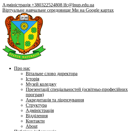
Адміністрація +380322524808
lfc@lnup.edu.ua
Віртуальне навчальне середовище
Ми на Google картах
Про нас
Вітальне слово директора
Історія
Музей коледжу
Презентації спеціальностей (освітньо-професійних
програм)
Акредитація та ліцензування
Структура
Адміністрація
Відділення
Контакти
About