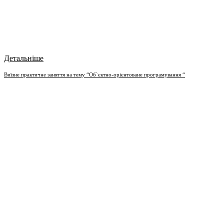
Детальніше
Bиїзне практичне заняття на тему “Об`єктно-орієнтоване програмування “