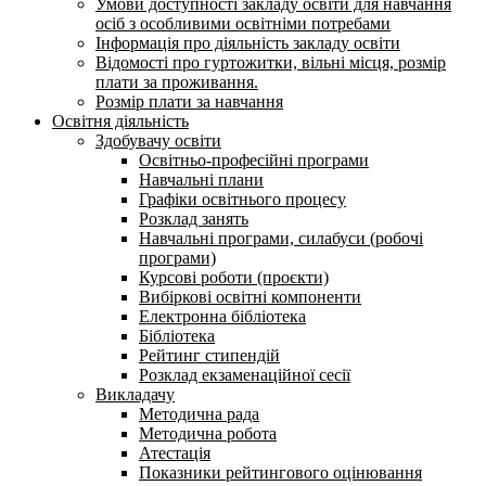
Умови доступності закладу освіти для навчання
осіб з особливими освітніми потребами
Інформація про діяльність закладу освіти
Відомості про гуртожитки, вільні місця, розмір
плати за проживання.
Розмір плати за навчання
Освітня діяльність
Здобувачу освіти
Освітньо-професійні програми
Навчальні плани
Графіки освітнього процесу
Розклад занять
Навчальні програми, силабуси (робочі
програми)
Курсові роботи (проєкти)
Вибіркові освітні компоненти
Електронна бібліотека
Бібліотека
Рейтинг стипендій
Розклад екзаменаційної сесії
Викладачу
Методична рада
Методична робота
Атестація
Показники рейтингового оцінювання