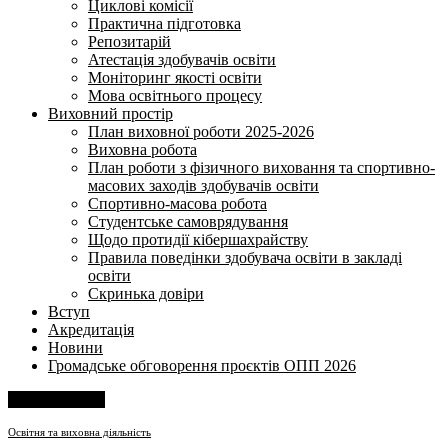
Циклові комісії
Практична підготовка
Репозитарій
Атестація здобувачів освіти
Моніторинг якості освіти
Мова освітнього процесу
Виховний простір
План виховної роботи 2025-2026
Виховна робота
План роботи з фізичного виховання та спортивно-
масових заходів здобувачів освіти
Спортивно-масова робота
Студентське самоврядування
Щодо протидії кібершахрайству
Правила поведінки здобувача освіти в закладі
освіти
Скринька довіри
Вступ
Акредитація
Новини
Громадське обговорення проєктів ОПП 2026
Напишіть нам
Освітня та виховна діяльність