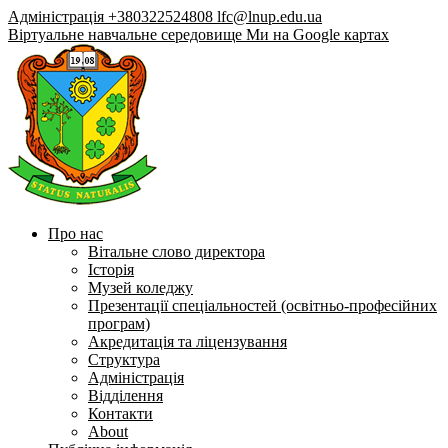
Адміністрація +380322524808
lfc@lnup.edu.ua
Віртуальне навчальне середовище
Ми на Google картах
Про нас
Вітальне слово директора
Історія
Музей коледжу
Презентації спеціальностей (освітньо-професійних
програм)
Акредитація та ліцензування
Структура
Адміністрація
Відділення
Контакти
About