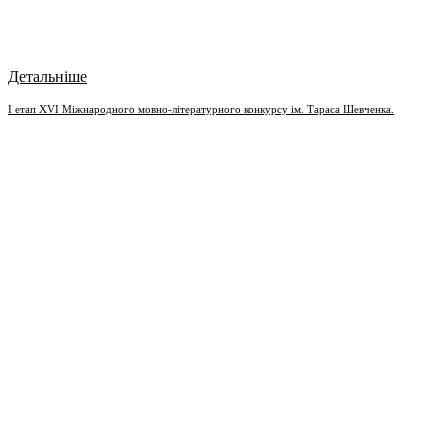
Детальніше
І етап ХVІ Міжнародного мовно-літературного конкурсу ім. Тараса Шевченка.