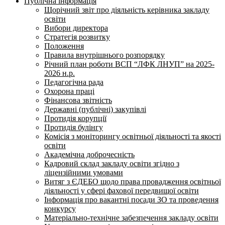
Публічна інформація
Щорічний звіт про діяльність керівника закладу
освіти
Вибори директора
Стратегія розвитку
Положення
Правила внутрішнього розпорядку
Річний план роботи ВСП “ЛФК ЛНУП” на 2025-
2026 н.р.
Педагогічна рада
Охорона праці
Фінансова звітність
Державні (публічні) закупівлі
Протидія корупції
Протидія булінгу
Комісія з моніторингу освітньої діяльності та якості
освіти
Академічна доброчесність
Кадровий склад закладу освіти згідно з
ліцензійними умовами
Витяг з ЄДЕБО щодо права провадження освітньої
діяльності у сфері фахової передвищої освіти
Інформація про вакантні посади ЗО та проведення
конкурсу
Матеріально-технічне забезпечення закладу освіти