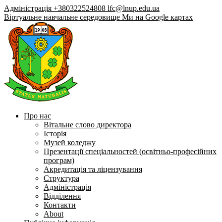
Адміністрація +380322524808
lfc@lnup.edu.ua
Віртуальне навчальне середовище
Ми на Google картах
Про нас
Вітальне слово директора
Історія
Музей коледжу
Презентації спеціальностей (освітньо-професійних
програм)
Акредитація та ліцензування
Структура
Адміністрація
Відділення
Контакти
About