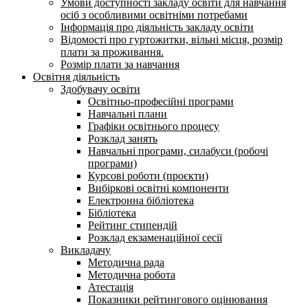
Умови доступності закладу освіти для навчання
осіб з особливими освітніми потребами
Інформація про діяльність закладу освіти
Відомості про гуртожитки, вільні місця, розмір
плати за проживання.
Розмір плати за навчання
Освітня діяльність
Здобувачу освіти
Освітньо-професійні програми
Навчальні плани
Графіки освітнього процесу
Розклад занять
Навчальні програми, силабуси (робочі
програми)
Курсові роботи (проєкти)
Вибіркові освітні компоненти
Електронна бібліотека
Бібліотека
Рейтинг стипендій
Розклад екзаменаційної сесії
Викладачу
Методична рада
Методична робота
Атестація
Показники рейтингового оцінювання