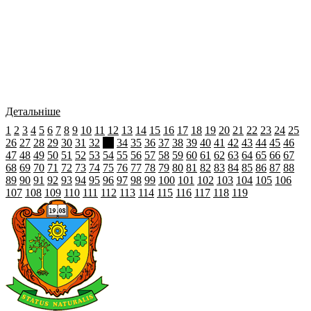
Детальніше
1
2
3
4
5
6
7
8
9
10
11
12
13
14
15
16
17
18
19
20
21
22
23
24
25
26
27
28
29
30
31
32
33
34
35
36
37
38
39
40
41
42
43
44
45
46
47
48
49
50
51
52
53
54
55
56
57
58
59
60
61
62
63
64
65
66
67
68
69
70
71
72
73
74
75
76
77
78
79
80
81
82
83
84
85
86
87
88
89
90
91
92
93
94
95
96
97
98
99
100
101
102
103
104
105
106
107
108
109
110
111
112
113
114
115
116
117
118
119