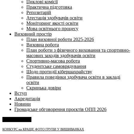
Циклові комісії
Практична підготовка
Репозитарій
Атестація здобувачів освіти
Моніторинг якості освіти
Мова освітнього процесу
Виховний простір
План виховної роботи 2025-2026
Виховна робота
План роботи з фізичного виховання та спортивно-
масових заходів здобувачів освіти
Спортивно-масова робота
Студентське самоврядування
Щодо протидії кібершахрайству
Правила поведінки здобувача освіти в закладі
освіти
Скринька довіри
Вступ
Акредитація
Новини
Громадське обговорення проєктів ОПП 2026
Напишіть нам
КОНКУРС на КРАЩЕ ФОТО ГРУПИ У ВИШИВАНКАХ