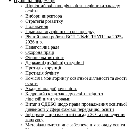
Публічна інформація
Щорічний звіт про діяльність керівника закладу
освіти
Вибори директора
Стратегія розвитку
Положення
Правила внутрішнього розпорядку
Річний план роботи ВСП “ЛФК ЛНУП” на 2025-
2026 н.р.
Педагогічна рада
Охорона праці
Фінансова звітність
Державні (публічні) закупівлі
Протидія корупції
Протидія булінгу
Комісія з моніторингу освітньої діяльності та якості
освіти
Академічна доброчесність
Кадровий склад закладу освіти згідно з
ліцензійними умовами
Витяг з ЄДЕБО щодо права провадження освітньої
діяльності у сфері фахової передвищої освіти
Інформація про вакантні посади ЗО та проведення
конкурсу
Матеріально-технічне забезпечення закладу освіти