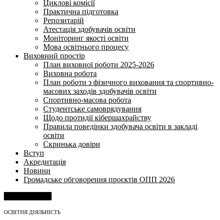
Циклові комісії
Практична підготовка
Репозитарій
Атестація здобувачів освіти
Моніторинг якості освіти
Мова освітнього процесу
Виховний простір
План виховної роботи 2025-2026
Виховна робота
План роботи з фізичного виховання та спортивно-
масових заходів здобувачів освіти
Спортивно-масова робота
Студентське самоврядування
Щодо протидії кібершахрайству
Правила поведінки здобувача освіти в закладі
освіти
Скринька довіри
Вступ
Акредитація
Новини
Громадське обговорення проєктів ОПП 2026
Напишіть нам
ОСВІТНЯ ДІЯЛЬНІСТЬ