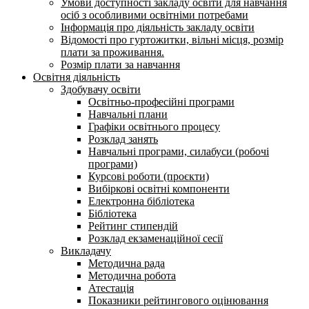
Умови доступності закладу освіти для навчання
осіб з особливими освітніми потребами
Інформація про діяльність закладу освіти
Відомості про гуртожитки, вільні місця, розмір
плати за проживання.
Розмір плати за навчання
Освітня діяльність
Здобувачу освіти
Освітньо-професійні програми
Навчальні плани
Графіки освітнього процесу
Розклад занять
Навчальні програми, силабуси (робочі
програми)
Курсові роботи (проєкти)
Вибіркові освітні компоненти
Електронна бібліотека
Бібліотека
Рейтинг стипендій
Розклад екзаменаційної сесії
Викладачу
Методична рада
Методична робота
Атестація
Показники рейтингового оцінювання