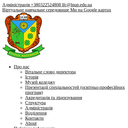
Адміністрація +380322524808
lfc@lnup.edu.ua
Віртуальне навчальне середовище
Ми на Google картах
Про нас
Вітальне слово директора
Історія
Музей коледжу
Презентації спеціальностей (освітньо-професійних
програм)
Акредитація та ліцензування
Структура
Адміністрація
Відділення
Контакти
About