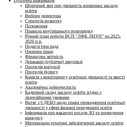
Публічна інформація
Щорічний звіт про діяльність керівника закладу
освіти
Вибори директора
Стратегія розвитку
Положення
Правила внутрішнього розпорядку
Річний план роботи ВСП “ЛФК ЛНУП” на 2025-
2026 н.р.
Педагогічна рада
Охорона праці
Фінансова звітність
Державні (публічні) закупівлі
Протидія корупції
Протидія булінгу
Комісія з моніторингу освітньої діяльності та якості
освіти
Академічна доброчесність
Кадровий склад закладу освіти згідно з
ліцензійними умовами
Витяг з ЄДЕБО щодо права провадження освітньої
діяльності у сфері фахової передвищої освіти
Інформація про вакантні посади ЗО та проведення
конкурсу
Матеріально-технічне забезпечення закладу освіти