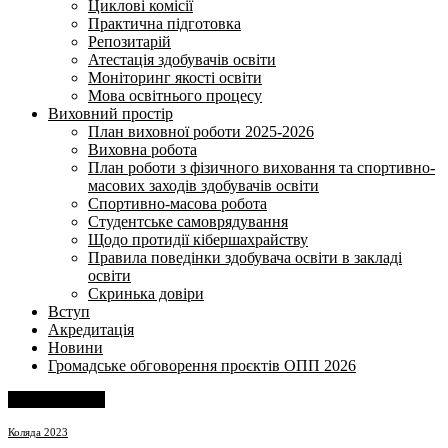
Циклові комісії
Практична підготовка
Репозитарій
Атестація здобувачів освіти
Моніторинг якості освіти
Мова освітнього процесу
Виховний простір
План виховної роботи 2025-2026
Виховна робота
План роботи з фізичного виховання та спортивно-
масових заходів здобувачів освіти
Спортивно-масова робота
Студентське самоврядування
Щодо протидії кібершахрайству
Правила поведінки здобувача освіти в закладі
освіти
Скринька довіри
Вступ
Акредитація
Новини
Громадське обговорення проєктів ОПП 2026
Напишіть нам
Коляда 2023