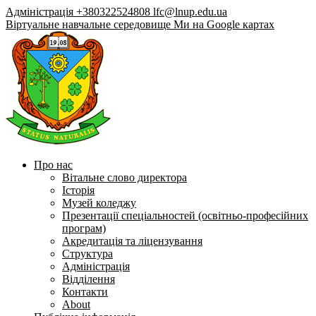
Адміністрація +380322524808
lfc@lnup.edu.ua
Віртуальне навчальне середовище
Ми на Google картах
Про нас
Вітальне слово директора
Історія
Музей коледжу
Презентації спеціальностей (освітньо-професійних
програм)
Акредитація та ліцензування
Структура
Адміністрація
Відділення
Контакти
About