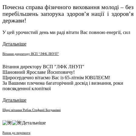
Почесна справа фізичного виховання молоді – без
перебільшень запорука здоров’я нації і здоров’я
держави!
У цей урочистий день ми раді вітати Вас повною енергії, сил
Детальніше
Вітання директору ВСП “ЛФК ЛНУП”
Вітання директору ВСП "ЛФК ЛНУП"
Шановний Ярославе Йосиповичу!
Щиросердечно вітаємо Вас із 65-літнім ЮВІЛЕЄМ!
За Вашими плечима багаторічний досвід і визнання, роки
повсякденної клопіткої
Детальніше
Щирі вітання Рибак Стефанії Богданівні
Детальніше
Разом до перемоги