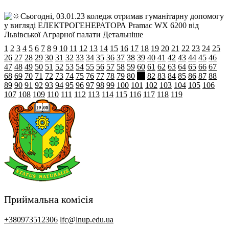
Сьогодні, 03.01.23 коледж отримав гуманітарну допомогу
у вигляді ЕЛЕКТРОГЕНЕРАТОРА Pramac WX 6200 від
Львівської Аграрної палати
Детальніше
1
2
3
4
5
6
7
8
9
10
11
12
13
14
15
16
17
18
19
20
21
22
23
24
25
26
27
28
29
30
31
32
33
34
35
36
37
38
39
40
41
42
43
44
45
46
47
48
49
50
51
52
53
54
55
56
57
58
59
60
61
62
63
64
65
66
67
68
69
70
71
72
73
74
75
76
77
78
79
80
81
82
83
84
85
86
87
88
89
90
91
92
93
94
95
96
97
98
99
100
101
102
103
104
105
106
107
108
109
110
111
112
113
114
115
116
117
118
119
Приймальна комісія
+380973512306
lfc@lnup.edu.ua