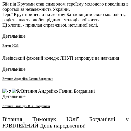
Бій під Крутами став символом героїзму молодого покоління в
боротьбі за незалежність України.
Герої Крут принесли на жертву Батьківщини свою молодість,
радість, щастя, любов рідних і молоді свої життя.
Ці хлопці - приклад справжньої, нетлінної волі,
Детальніше
Вступ 2023
Львівський фаховий коледж ЛНУП
запрошує на навчання
Детальніше
Вітання Андрейко Галині Богданівні
Вітання Андрейко Галині Богданівні
Детальніше
Вітання Тимощук Юлії Богданівні
Вітання Тимощук Юлії Богданівні
у
ЮВІЛЕЙНИЙ День народження!