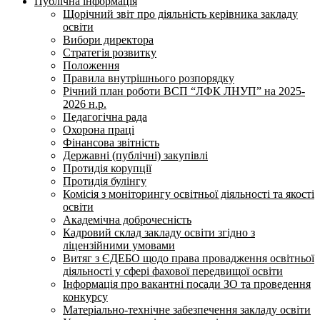
Публічна інформація
Щорічний звіт про діяльність керівника закладу
освіти
Вибори директора
Стратегія розвитку
Положення
Правила внутрішнього розпорядку
Річний план роботи ВСП “ЛФК ЛНУП” на 2025-
2026 н.р.
Педагогічна рада
Охорона праці
Фінансова звітність
Державні (публічні) закупівлі
Протидія корупції
Протидія булінгу
Комісія з моніторингу освітньої діяльності та якості
освіти
Академічна доброчесність
Кадровий склад закладу освіти згідно з
ліцензійними умовами
Витяг з ЄДЕБО щодо права провадження освітньої
діяльності у сфері фахової передвищої освіти
Інформація про вакантні посади ЗО та проведення
конкурсу
Матеріально-технічне забезпечення закладу освіти