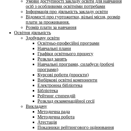
Умови доступності закладу освіти для навчання
осіб з особливими освітніми потребами
Інформація про діяльність закладу освіти
Відомості про гуртожитки, вільні місця, розмір
плати за проживання.
Розмір плати за навчання
Освітня діяльність
Здобувачу освіти
Освітньо-професійні програми
Навчальні плани
Графіки освітнього процесу
Розклад занять
Навчальні програми, силабуси (робочі
програми)
Курсові роботи (проєкти)
Вибіркові освітні компоненти
Електронна бібліотека
Бібліотека
Рейтинг стипендій
Розклад екзаменаційної сесії
Викладачу
Методична рада
Методична робота
Атестація
Показники рейтингового оцінювання