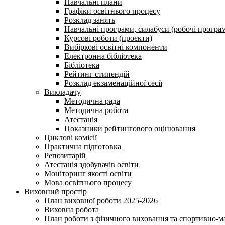
Навчальні плани
Графіки освітнього процесу
Розклад занять
Навчальні програми, силабуси (робочі програ
Курсові роботи (проєкти)
Вибіркові освітні компоненти
Електронна бібліотека
Бібліотека
Рейтинг стипендій
Розклад екзаменаційної сесії
Викладачу
Методична рада
Методична робота
Атестація
Показники рейтингового оцінювання
Циклові комісії
Практична підготовка
Репозитарій
Атестація здобувачів освіти
Моніторинг якості освіти
Мова освітнього процесу
Виховний простір
План виховної роботи 2025-2026
Виховна робота
План роботи з фізичного виховання та спортивно-ма