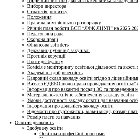
Щорічний звіт про діяльність керівника закладу осв
Вибори директора
Стратегія розвитку
Положення
Правила внутрішнього розпорядку
Річний план роботи ВСП “ЛФК ЛНУП” на 2025-202
Педагогічна рада
Охорона праці
Фінансова звітність
Державні (публічні) закупівлі
Протидія корупції
Протидія булінгу
Комісія з моніторингу освітньої діяльності та якості 
Академічна доброчесність
Кадровий склад закладу освіти згідно з ліцензійни
Витяг з ЄДЕБО щодо права провадження освітньої ді
Інформація про вакантні посади ЗО та проведення 
Матеріально-технічне забезпечення закладу освіти
Умови доступності закладу освіти для навчання осі
Інформація про діяльність закладу освіти
Відомості про гуртожитки, вільні місця, розмір пла
Розмір плати за навчання
Освітня діяльність
Здобувачу освіти
Освітньо-професійні програми