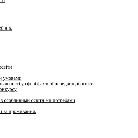
іти
6 н.р.
освіти
ми умовами
яльності у сфері фахової передвищої освіти
конкурсу
б з особливими освітніми потребами
ти за проживання.