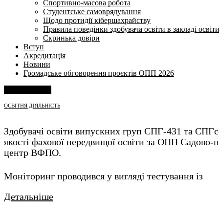
Спортивно-масова робота
Студентське самоврядування
Щодо протидії кібершахрайству
Правила поведінки здобувача освіти в закладі освіт
Скринька довіри
Вступ
Акредитація
Новини
Громадське обговорення проєктів ОПП 2026
Напишіть нам
ОСВІТНЯ ДІЯЛЬНІСТЬ
Здобувачі освіти випускних груп СПГ-431 та СПГс-
якості фахової передвищої освіти за ОПП Садово-
центр ВФПО.
Моніторинг проводився у вигляді тестування із
Детальніше