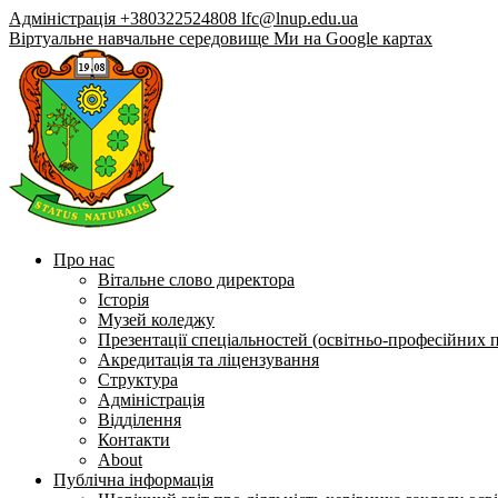
Адміністрація +380322524808
lfc@lnup.edu.ua
Віртуальне навчальне середовище
Ми на Google картах
Про нас
Вітальне слово директора
Історія
Музей коледжу
Презентації спеціальностей (освітньо-професійних 
Акредитація та ліцензування
Структура
Адміністрація
Відділення
Контакти
About
Публічна інформація