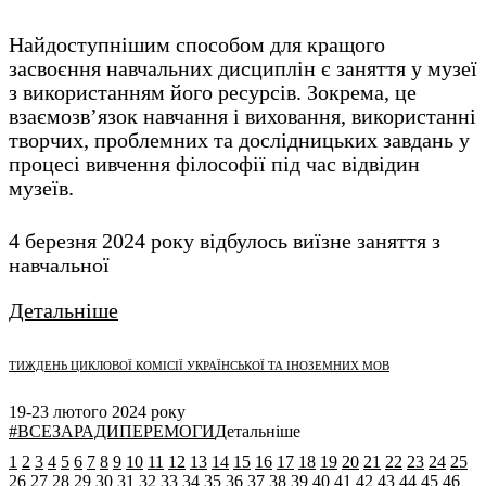
Найдоступнішим способом для кращого
засвоєння навчальних дисциплін є заняття у музеї
з використанням його ресурсів. Зокрема, це
взаємозв’язок навчання і виховання, використанні
творчих, проблемних та дослідницьких завдань у
процесі вивчення філософії під час відвідин
музеїв.
4 березня 2024 року відбулось виїзне заняття з
навчальної
Детальніше
ТИЖДЕНЬ ЦИКЛОВОЇ КОМІСІЇ УКРАЇНСЬКОЇ ТА ІНОЗЕМНИХ МОВ
19-23 лютого 2024 року
#ВСЕЗАРАДИПЕРЕМОГИ
Детальніше
1
2
3
4
5
6
7
8
9
10
11
12
13
14
15
16
17
18
19
20
21
22
23
24
25
26
27
28
29
30
31
32
33
34
35
36
37
38
39
40
41
42
43
44
45
46