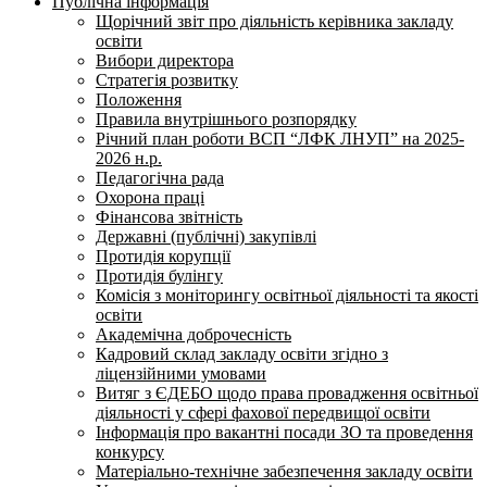
Публічна інформація
Щорічний звіт про діяльність керівника закладу
освіти
Вибори директора
Стратегія розвитку
Положення
Правила внутрішнього розпорядку
Річний план роботи ВСП “ЛФК ЛНУП” на 2025-
2026 н.р.
Педагогічна рада
Охорона праці
Фінансова звітність
Державні (публічні) закупівлі
Протидія корупції
Протидія булінгу
Комісія з моніторингу освітньої діяльності та якості
освіти
Академічна доброчесність
Кадровий склад закладу освіти згідно з
ліцензійними умовами
Витяг з ЄДЕБО щодо права провадження освітньої
діяльності у сфері фахової передвищої освіти
Інформація про вакантні посади ЗО та проведення
конкурсу
Матеріально-технічне забезпечення закладу освіти