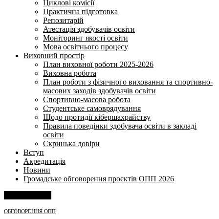
Циклові комісії
Практична підготовка
Репозитарій
Атестація здобувачів освіти
Моніторинг якості освіти
Мова освітнього процесу
Виховний простір
План виховної роботи 2025-2026
Виховна робота
План роботи з фізичного виховання та спортивно-
масових заходів здобувачів освіти
Спортивно-масова робота
Студентське самоврядування
Щодо протидії кібершахрайству
Правила поведінки здобувача освіти в закладі
освіти
Скринька довіри
Вступ
Акредитація
Новини
Громадське обговорення проєктів ОПП 2026
Напишіть нам
ОБГОВОРЕННЯ ОПП