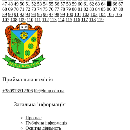
47
48
49
50
51
52
53
54
55
56
57
58
59
60
61
62
63
64
65
66
67
68
69
70
71
72
73
74
75
76
77
78
79
80
81
82
83
84
85
86
87
88
89
90
91
92
93
94
95
96
97
98
99
100
101
102
103
104
105
106
107
108
109
110
111
112
113
114
115
116
117
118
119
Приймальна комісія
+380973512306
lfc@lnup.edu.ua
Загальна інформація
Про нас
Публічна інформація
Освітня діяльнсть