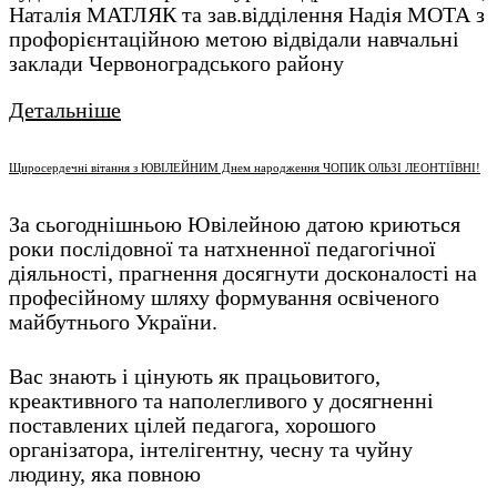
Наталія МАТЛЯК та зав.відділення Надія МОТА з
профорієнтаційною метою відвідали навчальні
заклади Червоноградського району
Детальніше
Щиросердечні вітання з ЮВІЛЕЙНИМ Днем народження ЧОПИК ОЛЬЗІ ЛЕОНТІЇВНІ!
За сьогоднішньою Ювілейною датою криються
роки послідовної та натхненної педагогічної
діяльності, прагнення досягнути досконалості на
професійному шляху формування освіченого
майбутнього України.
Вас знають і цінують як працьовитого,
креактивного та наполегливого у досягненні
поставлених цілей педагога, хорошого
організатора, інтелігентну, чесну та чуйну
людину, яка повною