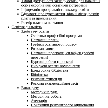
Умови доступності закладу освіти для навчання
осіб з особливими освітніми потребами
Інформація про діяльність закладу освіти
Відомості про гуртожитки, вільні місця, розмір
плати за проживання.
Розмір плати за навчання
Освітня діяльність
Здобувачу освіти
Освітньо-професійні програми
Навчальні плани
Графіки освітнього процесу
Розклад занять
Навчальні програми, силабуси (робочі
програми)
Курсові роботи (проєкти)
Вибіркові освітні компоненти
Електронна бібліотека
Бібліотека
Рейтинг стипендій
Розклад екзаменаційної сесії
Викладачу
Методична рада
Методична робота
Атестація
Показники рейтингового оцінювання