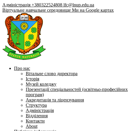
Адміністрація +380322524808
lfc@lnup.edu.ua
Віртуальне навчальне середовище
Ми на Google картах
Про нас
Вітальне слово директора
Історія
Музей коледжу
Презентації спеціальностей (освітньо-професійних
програм)
Акредитація та ліцензування
Структура
Адміністрація
Відділення
Контакти
About