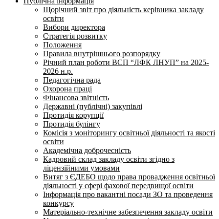
Публічна інформація
Щорічний звіт про діяльність керівника закладу
освіти
Вибори директора
Стратегія розвитку
Положення
Правила внутрішнього розпорядку
Річний план роботи ВСП “ЛФК ЛНУП” на 2025-
2026 н.р.
Педагогічна рада
Охорона праці
Фінансова звітність
Державні (публічні) закупівлі
Протидія корупції
Протидія булінгу
Комісія з моніторингу освітньої діяльності та якості
освіти
Академічна доброчесність
Кадровий склад закладу освіти згідно з
ліцензійними умовами
Витяг з ЄДЕБО щодо права провадження освітньої
діяльності у сфері фахової передвищої освіти
Інформація про вакантні посади ЗО та проведення
конкурсу
Матеріально-технічне забезпечення закладу освіти