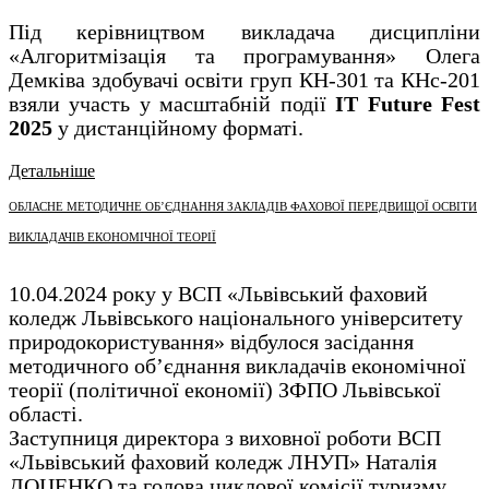
Під керівництвом викладача дисципліни
«Алгоритмізація та програмування» Олега
Демківа здобувачі освіти груп КН-301 та КНс-201
взяли участь у масштабній події
IT Future Fest
2025
у дистанційному форматі.
Детальніше
ОБЛАСНЕ МЕТОДИЧНЕ ОБ’ЄДНАННЯ ЗАКЛАДІВ ФАХОВОЇ ПЕРЕДВИЩОЇ ОСВІТИ
ВИКЛАДАЧІВ ЕКОНОМІЧНОЇ ТЕОРІЇ
10.04.2024 року у ВСП «Львівський фаховий
коледж Львівського національного університету
природокористування» відбулося засідання
методичного об’єднання викладачів економічної
теорії (політичної економії) ЗФПО Львівської
області.
Заступниця директора з виховної роботи ВСП
«Львівський фаховий коледж ЛНУП» Наталія
ДОЦЕНКО та голова циклової комісії туризму,