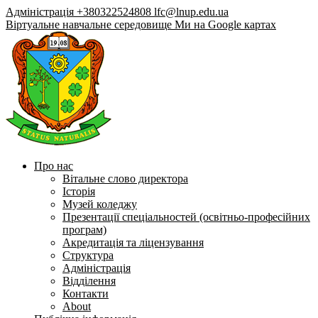
Адміністрація +380322524808
lfc@lnup.edu.ua
Віртуальне навчальне середовище
Ми на Google картах
Про нас
Вітальне слово директора
Історія
Музей коледжу
Презентації спеціальностей (освітньо-професійних
програм)
Акредитація та ліцензування
Структура
Адміністрація
Відділення
Контакти
About