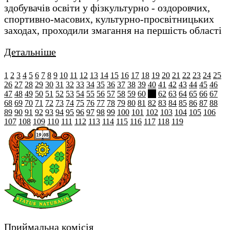
здобувачів освіти у фізкультурно - оздоровчих,
спортивно-масових, культурно-просвітницьких
заходах, проходили змагання на першість області
Детальніше
1
2
3
4
5
6
7
8
9
10
11
12
13
14
15
16
17
18
19
20
21
22
23
24
25
26
27
28
29
30
31
32
33
34
35
36
37
38
39
40
41
42
43
44
45
46
47
48
49
50
51
52
53
54
55
56
57
58
59
60
61
62
63
64
65
66
67
68
69
70
71
72
73
74
75
76
77
78
79
80
81
82
83
84
85
86
87
88
89
90
91
92
93
94
95
96
97
98
99
100
101
102
103
104
105
106
107
108
109
110
111
112
113
114
115
116
117
118
119
Приймальна комісія