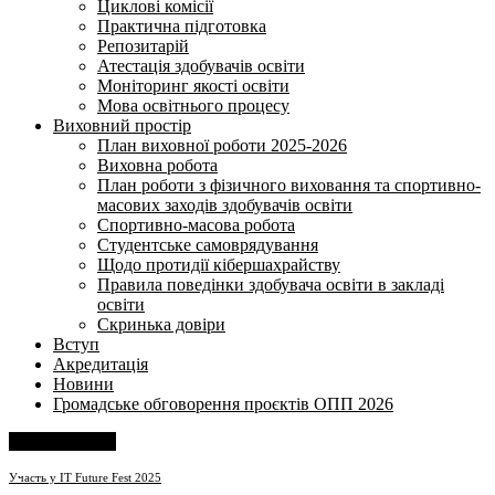
Циклові комісії
Практична підготовка
Репозитарій
Атестація здобувачів освіти
Моніторинг якості освіти
Мова освітнього процесу
Виховний простір
План виховної роботи 2025-2026
Виховна робота
План роботи з фізичного виховання та спортивно-
масових заходів здобувачів освіти
Спортивно-масова робота
Студентське самоврядування
Щодо протидії кібершахрайству
Правила поведінки здобувача освіти в закладі
освіти
Скринька довіри
Вступ
Акредитація
Новини
Громадське обговорення проєктів ОПП 2026
Напишіть нам
Участь у ІТ Future Fest 2025