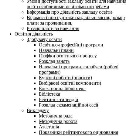
Умови доступності закладу освіти для навчання
осіб з особливими освітніми потребами
Інформація про діяльність закладу освіти
Відомості про гуртожитки, вільні місця, розмір
плати за проживання.
Розмір плати за навчання
Освітня діяльність
Здобувачу освіти
Освітньо-професійні програми
Навчальні плани
Графіки освітнього процесу
Розклад занять
Навчальні програми, силабуси (робочі
програми)
Курсові роботи (проєкти)
Вибіркові освітні компоненти
Електронна бібліотека
Бібліотека
Рейтинг стипендій
Розклад екзаменаційної сесії
Викладачу
Методична рада
Методична робота
Атестація
Показники рейтингового оцінювання