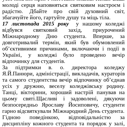
молоді серця наповняться святковим настроєм і
радістю. Дбайте про свій духовний світ,
збагачуйте його, гартуйте душу та міць тіла.
17 листопада 2015 року
у нашому коледжі
відбувся святковий захід, приурочений
Міжнародному Дню студента. Вперше, за
довготривалий термін, який був обумовлений
об’єктивними причинами, включаючи і події в
Україні, у коледжі було проведено вечір
відпочинку для студентів.
За підтримки в. о. директора коледжу
Я.Й.Панюри, адміністрації, викладачів, кураторів
та самого студентства вечір відпочинку об’єднав
усіх у дружню, веселу коледжівську родину.
Танці, вікторини, хороший настрій панував на
цьому святі.Щасливі і задоволені, дякуючи
безпосередньо Ярославу Йосиповичу, студенти
гарно відсвяткували Міжнародний День студента.
Гідною поведінкою, відповідальністю за
дисципліну кожного студента та порядок у залі,