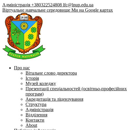
Адміністрація +380322524808
lfc@lnup.edu.ua
Віртуальне навчальне середовище
Ми на Google картах
Про нас
Вітальне слово директора
Історія
Музей коледжу
Презентації спеціальностей (освітньо-професійних
програм)
Акредитація та ліцензування
Структура
Адміністрація
Відділення
Контакти
About