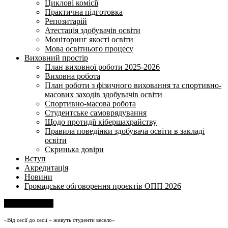
Циклові комісії
Практична підготовка
Репозитарій
Атестація здобувачів освіти
Моніторинг якості освіти
Мова освітнього процесу
Виховний простір
План виховної роботи 2025-2026
Виховна робота
План роботи з фізичного виховання та спортивно-
масових заходів здобувачів освіти
Спортивно-масова робота
Студентське самоврядування
Щодо протидії кібершахрайству
Правила поведінки здобувача освіти в закладі
освіти
Скринька довіри
Вступ
Акредитація
Новини
Громадське обговорення проєктів ОПП 2026
Напишіть нам
«Від сесії до сесії – живуть студенти весело»