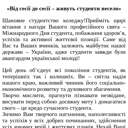
«Від сесії до сесії – живуть студенти весело»
Шановне студентство коледжу!Прийміть щирі
вітання з нагоди Вашого професійного свята –
Міжнародного Дня студента, побажання здоров’я,
успіхів та активної життєвої позиції. Саме від
Вас та Ваших вчинків, залежить майбутнє нашої
держави – України, адже студенти завжди були
авангардом української молоді!
Цей день об’єднує всі покоління студентів, як
теперішніх так і колишніх. Ви – світла надія
нашого краю, важливий чинник його соціально-
економічного розвитку та духовного збагачення.
Творчо мислити, прагнути пізнавати незвідане,
висувати перед собою досяжну мету і домагатися
свого – це кредо сучасного студента.
Зичимо Вам творчого натхнення, наполегливості
та успіхів у всіх добрих починаннях, здійснення
усіх юначих мрій і життєвих планів. Нехай Ваші