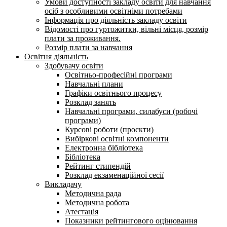
Умови доступності закладу освіти для навчання
осіб з особливими освітніми потребами
Інформація про діяльність закладу освіти
Відомості про гуртожитки, вільні місця, розмір
плати за проживання.
Розмір плати за навчання
Освітня діяльність
Здобувачу освіти
Освітньо-професійні програми
Навчальні плани
Графіки освітнього процесу
Розклад занять
Навчальні програми, силабуси (робочі
програми)
Курсові роботи (проєкти)
Вибіркові освітні компоненти
Електронна бібліотека
Бібліотека
Рейтинг стипендій
Розклад екзаменаційної сесії
Викладачу
Методична рада
Методична робота
Атестація
Показники рейтингового оцінювання