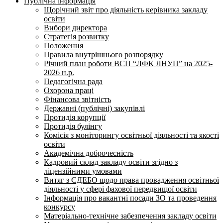
Публічна інформація
Щорічний звіт про діяльність керівника закладу
освіти
Вибори директора
Стратегія розвитку
Положення
Правила внутрішнього розпорядку
Річний план роботи ВСП “ЛФК ЛНУП” на 2025-
2026 н.р.
Педагогічна рада
Охорона праці
Фінансова звітність
Державні (публічні) закупівлі
Протидія корупції
Протидія булінгу
Комісія з моніторингу освітньої діяльності та якості
освіти
Академічна доброчесність
Кадровий склад закладу освіти згідно з
ліцензійними умовами
Витяг з ЄДЕБО щодо права провадження освітньої
діяльності у сфері фахової передвищої освіти
Інформація про вакантні посади ЗО та проведення
конкурсу
Матеріально-технічне забезпечення закладу освіти