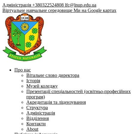
Адміністрація +380322524808
lfc@lnup.edu.ua
Віртуальне навчальне середовище
Ми на Google картах
Про нас
Вітальне слово директора
Історія
Музей коледжу
Презентації спеціальностей (освітньо-професійних
програм)
Акредитація та ліцензування
Структура
Адміністрація
Відділення
Контакти
About