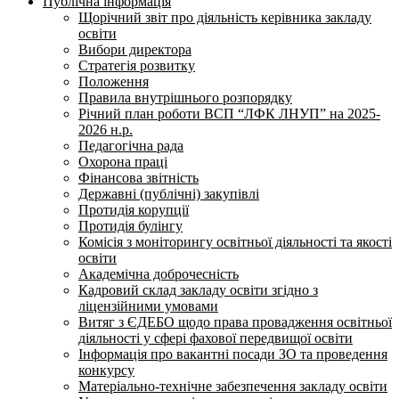
Публічна інформація
Щорічний звіт про діяльність керівника закладу
освіти
Вибори директора
Стратегія розвитку
Положення
Правила внутрішнього розпорядку
Річний план роботи ВСП “ЛФК ЛНУП” на 2025-
2026 н.р.
Педагогічна рада
Охорона праці
Фінансова звітність
Державні (публічні) закупівлі
Протидія корупції
Протидія булінгу
Комісія з моніторингу освітньої діяльності та якості
освіти
Академічна доброчесність
Кадровий склад закладу освіти згідно з
ліцензійними умовами
Витяг з ЄДЕБО щодо права провадження освітньої
діяльності у сфері фахової передвищої освіти
Інформація про вакантні посади ЗО та проведення
конкурсу
Матеріально-технічне забезпечення закладу освіти