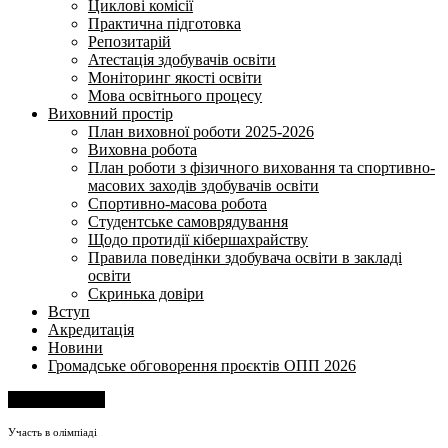
Циклові комісії
Практична підготовка
Репозитарій
Атестація здобувачів освіти
Моніторинг якості освіти
Мова освітнього процесу
Виховний простір
План виховної роботи 2025-2026
Виховна робота
План роботи з фізичного виховання та спортивно-
масових заходів здобувачів освіти
Спортивно-масова робота
Студентське самоврядування
Щодо протидії кібершахрайству
Правила поведінки здобувача освіти в закладі
освіти
Скринька довіри
Вступ
Акредитація
Новини
Громадське обговорення проєктів ОПП 2026
Напишіть нам
Участь в олімпіаді