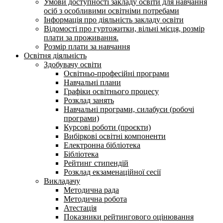
Умови доступності закладу освіти для навчання
осіб з особливими освітніми потребами
Інформація про діяльність закладу освіти
Відомості про гуртожитки, вільні місця, розмір
плати за проживання.
Розмір плати за навчання
Освітня діяльність
Здобувачу освіти
Освітньо-професійні програми
Навчальні плани
Графіки освітнього процесу
Розклад занять
Навчальні програми, силабуси (робочі
програми)
Курсові роботи (проєкти)
Вибіркові освітні компоненти
Електронна бібліотека
Бібліотека
Рейтинг стипендій
Розклад екзаменаційної сесії
Викладачу
Методична рада
Методична робота
Атестація
Показники рейтингового оцінювання