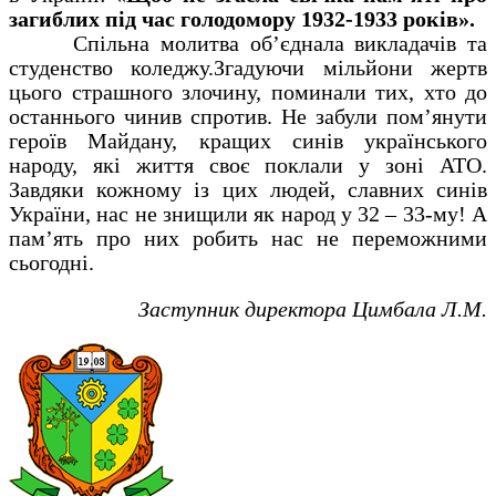
загиблих під час голодомору 1932-1933 років».
Спільна молитва об’єднала викладачів та
студенство коледжу.Згадуючи мільйони жертв
цього страшного злочину, поминали тих, хто до
останнього чинив спротив. Не забули пом’янути
героїв Майдану, кращих синів українського
народу, які життя своє поклали у зоні АТО.
Завдяки кожному із цих людей, славних синів
України, нас не знищили як народ у 32 – 33-му! А
пам’ять про них робить нас не переможними
сьогодні.
Заступник директора Цимбала Л.М.