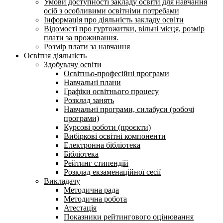
Умови доступності закладу освіти для навчання
осіб з особливими освітніми потребами
Інформація про діяльність закладу освіти
Відомості про гуртожитки, вільні місця, розмір
плати за проживання.
Розмір плати за навчання
Освітня діяльність
Здобувачу освіти
Освітньо-професійні програми
Навчальні плани
Графіки освітнього процесу
Розклад занять
Навчальні програми, силабуси (робочі
програми)
Курсові роботи (проєкти)
Вибіркові освітні компоненти
Електронна бібліотека
Бібліотека
Рейтинг стипендій
Розклад екзаменаційної сесії
Викладачу
Методична рада
Методична робота
Атестація
Показники рейтингового оцінювання