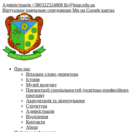
Адміністрація +380322524808
lfc@lnup.edu.ua
Віртуальне навчальне середовище
Ми на Google картах
Про нас
Вітальне слово директора
Історія
Музей коледжу
Презентації спеціальностей (освітньо-професійних
програм)
Акредитація та ліцензування
Структура
Адміністрація
Відділення
Контакти
About