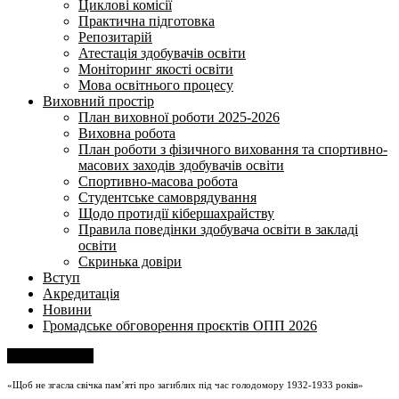
Циклові комісії
Практична підготовка
Репозитарій
Атестація здобувачів освіти
Моніторинг якості освіти
Мова освітнього процесу
Виховний простір
План виховної роботи 2025-2026
Виховна робота
План роботи з фізичного виховання та спортивно-
масових заходів здобувачів освіти
Спортивно-масова робота
Студентське самоврядування
Щодо протидії кібершахрайству
Правила поведінки здобувача освіти в закладі
освіти
Скринька довіри
Вступ
Акредитація
Новини
Громадське обговорення проєктів ОПП 2026
Напишіть нам
«Щоб не згасла свічка пам’яті про загиблих під час голодомору 1932-1933 років»