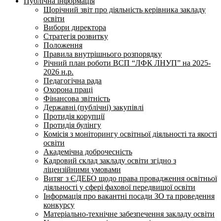
Публічна інформація
Щорічний звіт про діяльність керівника закладу
освіти
Вибори директора
Стратегія розвитку
Положення
Правила внутрішнього розпорядку
Річний план роботи ВСП “ЛФК ЛНУП” на 2025-
2026 н.р.
Педагогічна рада
Охорона праці
Фінансова звітність
Державні (публічні) закупівлі
Протидія корупції
Протидія булінгу
Комісія з моніторингу освітньої діяльності та якості
освіти
Академічна доброчесність
Кадровий склад закладу освіти згідно з
ліцензійними умовами
Витяг з ЄДЕБО щодо права провадження освітньої
діяльності у сфері фахової передвищої освіти
Інформація про вакантні посади ЗО та проведення
конкурсу
Матеріально-технічне забезпечення закладу освіти