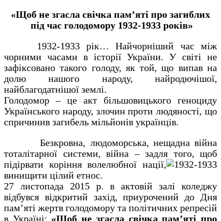
«Щоб не згасла свічка пам’яті про загиблих
під час голодомору 1932-1933 років»
1932-1933 рік… Найчорніший час між
чорними часами в історії України. У світі не
зафіксовано такого голоду, як той, що випав на
долю нашого народу, найродючішої,
найблагодатнішої землі.
Голодомор – це акт більшовицького геноциду
Українського народу, злочин проти людяності, що
спричинив загибель мільйонів українців.
Безкровна, людоморська, нещадна війна
тоталітарної системи, війна – задля того, щоб
підірвати коріння волелюбної нації,
винищити цілий етнос.
27 листопада 2015 р. в актовій залі коледжу
відбувся відкритий захід, приурочений до Дня
пам’яті жертв голодомору та політичних репресій
в Україні:
«Щоб не згасла свічка пам’яті про