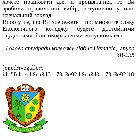
хочете працювати для її процвітання, то Ви
зробили правильний вибір, вступивши у наш
навчальний заклад.
Вірю у те, що Ви збережете і примножите славу
Екологічного коледжу, будете достойними
студентами й високофаховими випускниками.
Голова студради коледжу Лабик Наталія, група
ЗВ-235
[onedrivegallery
id=”folder.b8ca8d0dc79c3e92.b8ca8d0dc79c3e92!105