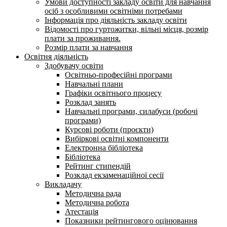
Умови доступності закладу освіти для навчання
осіб з особливими освітніми потребами
Інформація про діяльність закладу освіти
Відомості про гуртожитки, вільні місця, розмір
плати за проживання.
Розмір плати за навчання
Освітня діяльність
Здобувачу освіти
Освітньо-професійні програми
Навчальні плани
Графіки освітнього процесу
Розклад занять
Навчальні програми, силабуси (робочі
програми)
Курсові роботи (проєкти)
Вибіркові освітні компоненти
Електронна бібліотека
Бібліотека
Рейтинг стипендій
Розклад екзаменаційної сесії
Викладачу
Методична рада
Методична робота
Атестація
Показники рейтингового оцінювання