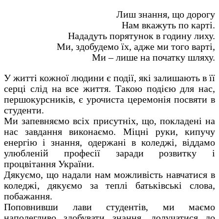
Лиш знання, що дорогу
Нам вкажуть по карті.
Нададуть порятунок в годину лиху.
Ми, здобудемо їх, адже ми того варті,
Ми – лише на початку шляху.
У житті кожної людини є події, які залишають в її
серці слід на все життя. Такою подією для нас,
першокурсників, є урочиста церемонія посвяти в
студенти.
Ми запевняємо всіх присутніх, що, покладені на
нас завдання виконаємо. Міцні руки, кипучу
енергію і знання, одержані в коледжі, віддамо
улюбленій професії заради розвитку і
процвітання України.
Дякуємо, що надали нам можливість навчатися в
коледжі, дякуємо за теплі батьківські слова,
побажання.
Поповнивши лави студентів, ми маємо
наполегливо здобувати знання, долучатися до