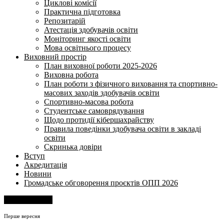
Циклові комісії
Практична підготовка
Репозитарій
Атестація здобувачів освіти
Моніторинг якості освіти
Мова освітнього процесу
Виховний простір
План виховної роботи 2025-2026
Виховна робота
План роботи з фізичного виховання та спортивно-
масових заходів здобувачів освіти
Спортивно-масова робота
Студентське самоврядування
Щодо протидії кібершахрайству
Правила поведінки здобувача освіти в закладі
освіти
Скринька довіри
Вступ
Акредитація
Новини
Громадське обговорення проєктів ОПП 2026
Напишіть нам
Перше вересня