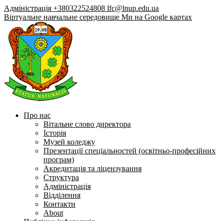
Адміністрація +380322524808
lfc@lnup.edu.ua
Віртуальне навчальне середовище
Ми на Google картах
Про нас
Вітальне слово директора
Історія
Музей коледжу
Презентації спеціальностей (освітньо-професійних
програм)
Акредитація та ліцензування
Структура
Адміністрація
Відділення
Контакти
About