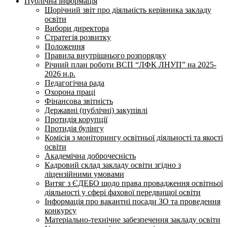
Публічна інформація
Щорічний звіт про діяльність керівника закладу
освіти
Вибори директора
Стратегія розвитку
Положення
Правила внутрішнього розпорядку
Річний план роботи ВСП “ЛФК ЛНУП” на 2025-
2026 н.р.
Педагогічна рада
Охорона праці
Фінансова звітність
Державні (публічні) закупівлі
Протидія корупції
Протидія булінгу
Комісія з моніторингу освітньої діяльності та якості
освіти
Академічна доброчесність
Кадровий склад закладу освіти згідно з
ліцензійними умовами
Витяг з ЄДЕБО щодо права провадження освітньої
діяльності у сфері фахової передвищої освіти
Інформація про вакантні посади ЗО та проведення
конкурсу
Матеріально-технічне забезпечення закладу освіти