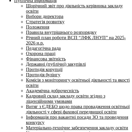
Публічна інформація
Щорічний звіт про діяльність керівника закладу
освіти
Вибори директора
Стратегія розвитку
Положення
Правила внутрішнього розпорядку
Річний план роботи ВСП “ЛФК ЛНУП” на 2025-
2026 н.р.
Педагогічна рада
Охорона праці
Фінансова звітність
Державні (публічні) закупівлі
Протидія корупції
Протидія булінгу
Комісія з моніторингу освітньої діяльності та якості
освіти
Академічна доброчесність
Кадровий склад закладу освіти згідно з
ліцензійними умовами
Витяг з ЄДЕБО щодо права провадження освітньої
діяльності у сфері фахової передвищої освіти
Інформація про вакантні посади ЗО та проведення
конкурсу
Матеріально-технічне забезпечення закладу освіти