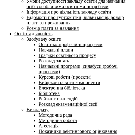
Умови доступності закладу освіти для навчання
осіб з особливими освітніми потребами
Інформація про діяльність закладу освіти
Відомості про гуртожитки, вільні місця, розмір
плати за проживання.
Розмір плати за навчання
Освітня діяльність
Здобувачу освіти
Освітньо-професійні програми
Навчальні плани
Графіки освітнього процесу
Розклад занять
Навчальні програми, силабуси (робочі
програми)
Курсові роботи (проєкти)
Вибіркові освітні компоненти
Електронна бібліотека
Бібліотека
Рейтинг стипендій
Розклад екзаменаційної сесії
Викладачу
Методична рада
Методична робота
Атестація
Показники рейтингового оцінювання