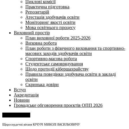
Циклові комісії
Практична підготовка
Репозитарій
Атестація здобувачів освіти
Моніторинг якості освіти
Мова освітнього процесу
Виховний простір
План виховної роботи 2025-2026
Виховна робота
План роботи з фізичного виховання та спортивно-
масових заходів здобувачів освіти
Спортивно-масова робота
Студентське самоврядування
Щодо протидії кібершахрайству
Правила поведінки здобувача освіти в закладі
освіти
Скринька довіри
Вступ
Акредитація
Новини
Громадське обговорення проєктів ОПП 2026
Напишіть нам
Щиросердечні вітаня КІЧУРІ МИКОЛІ ВАСИЛЬОВИЧУ