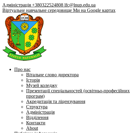
Адміністрація +380322524808
lfc@lnup.edu.ua
Віртуальне навчальне середовище
Ми на Google картах
Про нас
Вітальне слово директора
Історія
Музей коледжу
Презентації спеціальностей (освітньо-професійних
програм)
Акредитація та ліцензування
Структура
Адміністрація
Відділення
Контакти
About