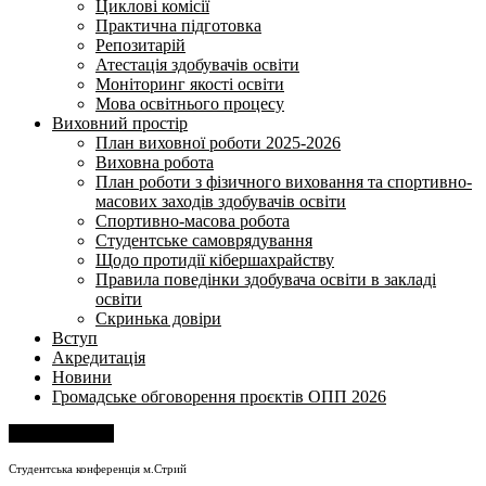
Циклові комісії
Практична підготовка
Репозитарій
Атестація здобувачів освіти
Моніторинг якості освіти
Мова освітнього процесу
Виховний простір
План виховної роботи 2025-2026
Виховна робота
План роботи з фізичного виховання та спортивно-
масових заходів здобувачів освіти
Спортивно-масова робота
Студентське самоврядування
Щодо протидії кібершахрайству
Правила поведінки здобувача освіти в закладі
освіти
Скринька довіри
Вступ
Акредитація
Новини
Громадське обговорення проєктів ОПП 2026
Напишіть нам
Студентська конференція м.Стрий