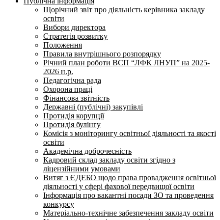
Публічна інформація
Щорічний звіт про діяльність керівника закладу
освіти
Вибори директора
Стратегія розвитку
Положення
Правила внутрішнього розпорядку
Річний план роботи ВСП “ЛФК ЛНУП” на 2025-
2026 н.р.
Педагогічна рада
Охорона праці
Фінансова звітність
Державні (публічні) закупівлі
Протидія корупції
Протидія булінгу
Комісія з моніторингу освітньої діяльності та якості
освіти
Академічна доброчесність
Кадровий склад закладу освіти згідно з
ліцензійними умовами
Витяг з ЄДЕБО щодо права провадження освітньої
діяльності у сфері фахової передвищої освіти
Інформація про вакантні посади ЗО та проведення
конкурсу
Матеріально-технічне забезпечення закладу освіти