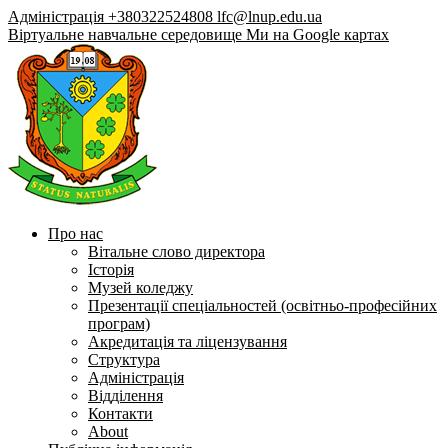
Адміністрація +380322524808
lfc@lnup.edu.ua
Віртуальне навчальне середовище
Ми на Google картах
Про нас
Вітальне слово директора
Історія
Музей коледжу
Презентації спеціальностей (освітньо-професійних
програм)
Акредитація та ліцензування
Структура
Адміністрація
Відділення
Контакти
About