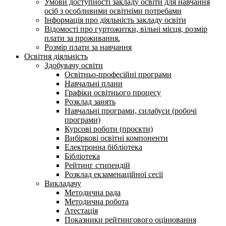
Умови доступності закладу освіти для навчання
осіб з особливими освітніми потребами
Інформація про діяльність закладу освіти
Відомості про гуртожитки, вільні місця, розмір
плати за проживання.
Розмір плати за навчання
Освітня діяльність
Здобувачу освіти
Освітньо-професійні програми
Навчальні плани
Графіки освітнього процесу
Розклад занять
Навчальні програми, силабуси (робочі
програми)
Курсові роботи (проєкти)
Вибіркові освітні компоненти
Електронна бібліотека
Бібліотека
Рейтинг стипендій
Розклад екзаменаційної сесії
Викладачу
Методична рада
Методична робота
Атестація
Показники рейтингового оцінювання