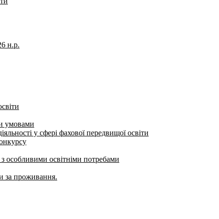
іти
6 н.р.
освіти
ми умовами
яльності у сфері фахової передвищої освіти
конкурсу
б з особливими освітніми потребами
ти за проживання.