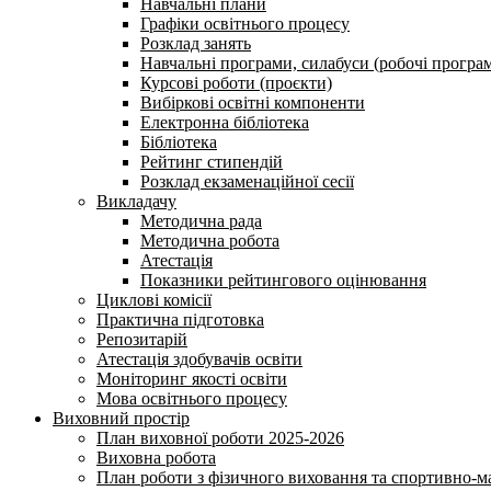
Навчальні плани
Графіки освітнього процесу
Розклад занять
Навчальні програми, силабуси (робочі програ
Курсові роботи (проєкти)
Вибіркові освітні компоненти
Електронна бібліотека
Бібліотека
Рейтинг стипендій
Розклад екзаменаційної сесії
Викладачу
Методична рада
Методична робота
Атестація
Показники рейтингового оцінювання
Циклові комісії
Практична підготовка
Репозитарій
Атестація здобувачів освіти
Моніторинг якості освіти
Мова освітнього процесу
Виховний простір
План виховної роботи 2025-2026
Виховна робота
План роботи з фізичного виховання та спортивно-ма