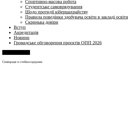
Спортивно-масова робота
Студентське самоврядування
Щодо протидії кібершахрайству
Правила поведінки здобувача освіти в закладі освіт
Скринька довіри
Вступ
Акредитація
Новини
Громадське обговорення проєктів ОПП 2026
Напишіть нам
Співпраця із стейкхолдерами