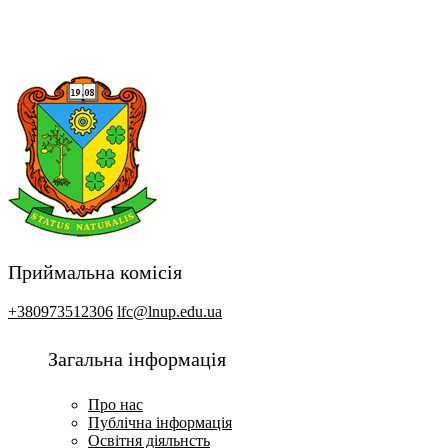
Приймальна комісія
+380973512306
lfc@lnup.edu.ua
Загальна інформація
Про нас
Публічна інформація
Освітня діяльнсть