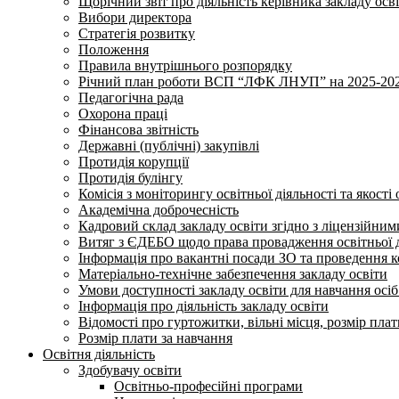
Щорічний звіт про діяльність керівника закладу осв
Вибори директора
Стратегія розвитку
Положення
Правила внутрішнього розпорядку
Річний план роботи ВСП “ЛФК ЛНУП” на 2025-202
Педагогічна рада
Охорона праці
Фінансова звітність
Державні (публічні) закупівлі
Протидія корупції
Протидія булінгу
Комісія з моніторингу освітньої діяльності та якості 
Академічна доброчесність
Кадровий склад закладу освіти згідно з ліцензійни
Витяг з ЄДЕБО щодо права провадження освітньої ді
Інформація про вакантні посади ЗО та проведення 
Матеріально-технічне забезпечення закладу освіти
Умови доступності закладу освіти для навчання осі
Інформація про діяльність закладу освіти
Відомості про гуртожитки, вільні місця, розмір пла
Розмір плати за навчання
Освітня діяльність
Здобувачу освіти
Освітньо-професійні програми