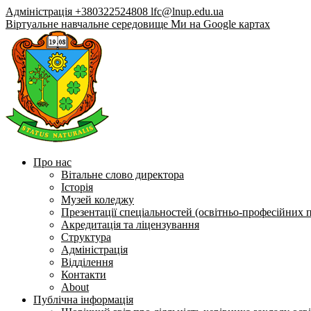
Адміністрація +380322524808
lfc@lnup.edu.ua
Віртуальне навчальне середовище
Ми на Google картах
Про нас
Вітальне слово директора
Історія
Музей коледжу
Презентації спеціальностей (освітньо-професійних 
Акредитація та ліцензування
Структура
Адміністрація
Відділення
Контакти
About
Публічна інформація