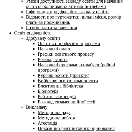
Умови доступності закладу освіти для навчання
осіб з особливими освітніми потребами
Інформація про діяльність закладу освіти
Відомості про гуртожитки, вільні місця, розмір
плати за проживання.
Розмір плати за навчання
Освітня діяльність
Здобувачу освіти
Освітньо-професійні програми
Навчальні плани
Графіки освітнього процесу
Розклад занять
Навчальні програми, силабуси (робочі
програми)
Курсові роботи (проєкти)
Вибіркові освітні компоненти
Електронна бібліотека
Бібліотека
Рейтинг стипендій
Розклад екзаменаційної сесії
Викладачу
Методична рада
Методична робота
Атестація
Показники рейтингового оцінювання