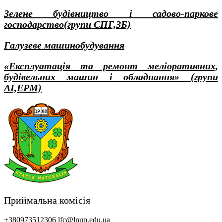
Зелене будівництво і садово-паркове
господарство(групи СПГ,ЗБ)
Галузеве машинобудування
«Експлуатація та ремонт меліоративних,
будівельних машин і обладнання» (групи
АІ,ЕРМ)
Приймальна комісія
+380973512306
lfc@lnup.edu.ua