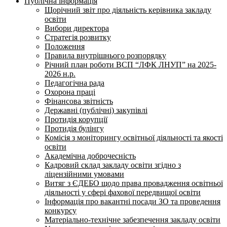
Публічна інформація
Щорічний звіт про діяльність керівника закладу
освіти
Вибори директора
Стратегія розвитку
Положення
Правила внутрішнього розпорядку
Річний план роботи ВСП “ЛФК ЛНУП” на 2025-
2026 н.р.
Педагогічна рада
Охорона праці
Фінансова звітність
Державні (публічні) закупівлі
Протидія корупції
Протидія булінгу
Комісія з моніторингу освітньої діяльності та якості
освіти
Академічна доброчесність
Кадровий склад закладу освіти згідно з
ліцензійними умовами
Витяг з ЄДЕБО щодо права провадження освітньої
діяльності у сфері фахової передвищої освіти
Інформація про вакантні посади ЗО та проведення
конкурсу
Матеріально-технічне забезпечення закладу освіти