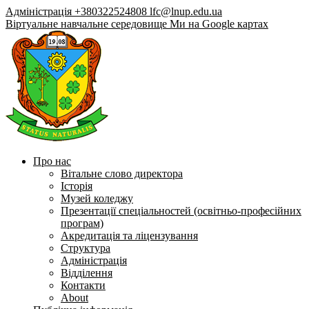
Адміністрація +380322524808
lfc@lnup.edu.ua
Віртуальне навчальне середовище
Ми на Google картах
Про нас
Вітальне слово директора
Історія
Музей коледжу
Презентації спеціальностей (освітньо-професійних
програм)
Акредитація та ліцензування
Структура
Адміністрація
Відділення
Контакти
About