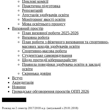
Циклові комісії
Практична підготовка
Репозитарій
Атестація здобувачів освіти
Моніторинг якості освіти
Мова освітнього процесу
Виховний простір
План виховної роботи 2025-2026
Виховна робота
План роботи з фізичного виховання та спортивно-
масових заходів здобувачів освіти
Спортивно-масова робота
Студентське самоврядування
Щодо протидії кібершахрайству
Правила поведінки здобувача освіти в закладі
освіти
Скринька довіри
Вступ
Акредитація
Новини
Громадське обговорення проєктів ОПП 2026
Напишіть нам
Розклад на 2 семестр 2017/2018 н.р. (актуальний з 29.01.2018)