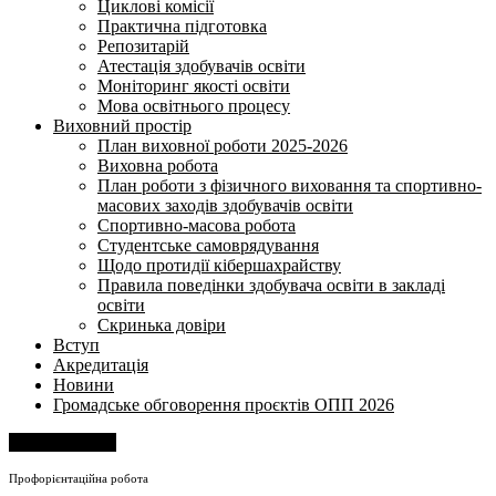
Циклові комісії
Практична підготовка
Репозитарій
Атестація здобувачів освіти
Моніторинг якості освіти
Мова освітнього процесу
Виховний простір
План виховної роботи 2025-2026
Виховна робота
План роботи з фізичного виховання та спортивно-
масових заходів здобувачів освіти
Спортивно-масова робота
Студентське самоврядування
Щодо протидії кібершахрайству
Правила поведінки здобувача освіти в закладі
освіти
Скринька довіри
Вступ
Акредитація
Новини
Громадське обговорення проєктів ОПП 2026
Напишіть нам
Профорієнтаційна робота