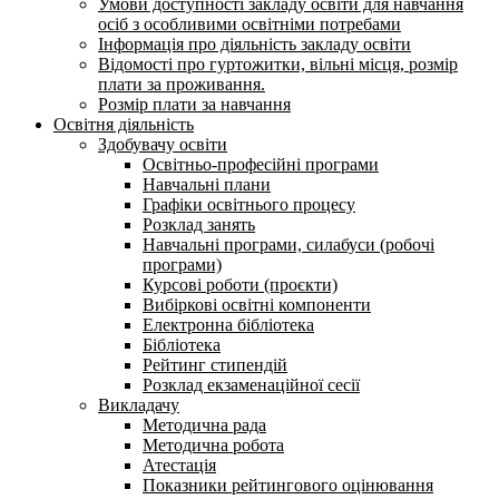
Умови доступності закладу освіти для навчання
осіб з особливими освітніми потребами
Інформація про діяльність закладу освіти
Відомості про гуртожитки, вільні місця, розмір
плати за проживання.
Розмір плати за навчання
Освітня діяльність
Здобувачу освіти
Освітньо-професійні програми
Навчальні плани
Графіки освітнього процесу
Розклад занять
Навчальні програми, силабуси (робочі
програми)
Курсові роботи (проєкти)
Вибіркові освітні компоненти
Електронна бібліотека
Бібліотека
Рейтинг стипендій
Розклад екзаменаційної сесії
Викладачу
Методична рада
Методична робота
Атестація
Показники рейтингового оцінювання