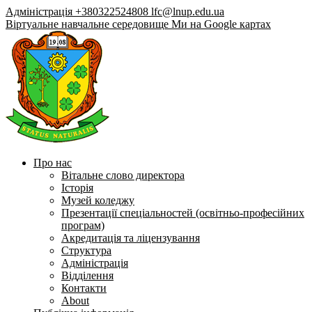
Адміністрація +380322524808
lfc@lnup.edu.ua
Віртуальне навчальне середовище
Ми на Google картах
Про нас
Вітальне слово директора
Історія
Музей коледжу
Презентації спеціальностей (освітньо-професійних
програм)
Акредитація та ліцензування
Структура
Адміністрація
Відділення
Контакти
About