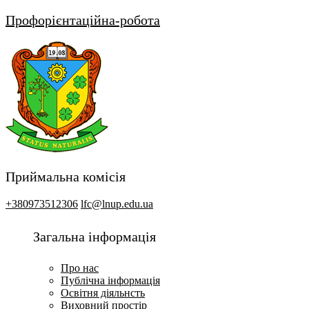
Профорієнтаційна-робота
Приймальна комісія
+380973512306
lfc@lnup.edu.ua
Загальна інформація
Про нас
Публічна інформація
Освітня діяльнсть
Виховний простір