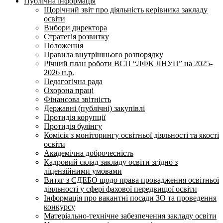
Публічна інформація
Щорічний звіт про діяльність керівника закладу
освіти
Вибори директора
Стратегія розвитку
Положення
Правила внутрішнього розпорядку
Річний план роботи ВСП “ЛФК ЛНУП” на 2025-
2026 н.р.
Педагогічна рада
Охорона праці
Фінансова звітність
Державні (публічні) закупівлі
Протидія корупції
Протидія булінгу
Комісія з моніторингу освітньої діяльності та якості
освіти
Академічна доброчесність
Кадровий склад закладу освіти згідно з
ліцензійними умовами
Витяг з ЄДЕБО щодо права провадження освітньої
діяльності у сфері фахової передвищої освіти
Інформація про вакантні посади ЗО та проведення
конкурсу
Матеріально-технічне забезпечення закладу освіти