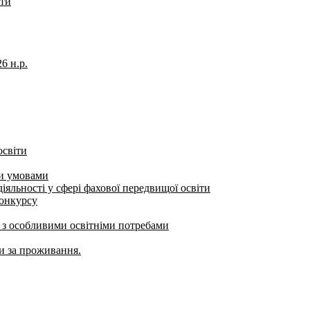
іти
6 н.р.
освіти
ми умовами
яльності у сфері фахової передвищої освіти
конкурсу
б з особливими освітніми потребами
ти за проживання.