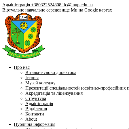
Адміністрація +380322524808
lfc@lnup.edu.ua
Віртуальне навчальне середовище
Ми на Google картах
Про нас
Вітальне слово директора
Історія
Музей коледжу
Презентації спеціальностей (освітньо-професійних 
Акредитація та ліцензування
Структура
Адміністрація
Відділення
Контакти
About
Публічна інформація