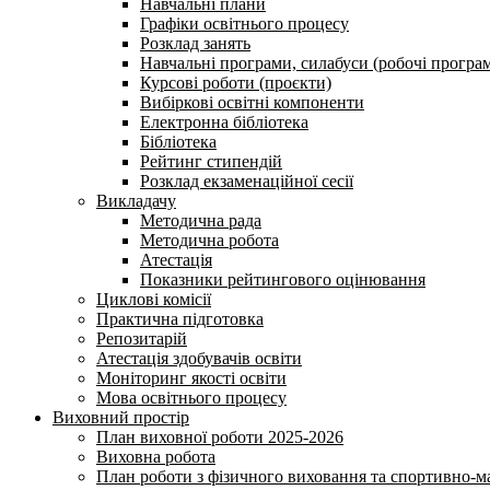
Навчальні плани
Графіки освітнього процесу
Розклад занять
Навчальні програми, силабуси (робочі програ
Курсові роботи (проєкти)
Вибіркові освітні компоненти
Електронна бібліотека
Бібліотека
Рейтинг стипендій
Розклад екзаменаційної сесії
Викладачу
Методична рада
Методична робота
Атестація
Показники рейтингового оцінювання
Циклові комісії
Практична підготовка
Репозитарій
Атестація здобувачів освіти
Моніторинг якості освіти
Мова освітнього процесу
Виховний простір
План виховної роботи 2025-2026
Виховна робота
План роботи з фізичного виховання та спортивно-ма