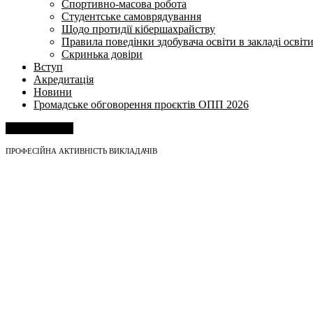
Спортивно-масова робота
Студентське самоврядування
Щодо протидії кібершахрайству
Правила поведінки здобувача освіти в закладі освіт
Скринька довіри
Вступ
Акредитація
Новини
Громадське обговорення проєктів ОПП 2026
Напишіть нам
ПРОФЕСІЙНА АКТИВНІСТЬ ВИКЛАДАЧІВ