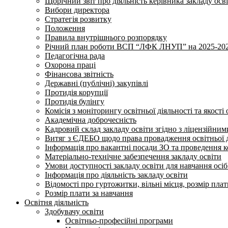
Щорічний звіт про діяльність керівника закладу осв
Вибори директора
Стратегія розвитку
Положення
Правила внутрішнього розпорядку
Річний план роботи ВСП “ЛФК ЛНУП” на 2025-202
Педагогічна рада
Охорона праці
Фінансова звітність
Державні (публічні) закупівлі
Протидія корупції
Протидія булінгу
Комісія з моніторингу освітньої діяльності та якості 
Академічна доброчесність
Кадровий склад закладу освіти згідно з ліцензійни
Витяг з ЄДЕБО щодо права провадження освітньої ді
Інформація про вакантні посади ЗО та проведення 
Матеріально-технічне забезпечення закладу освіти
Умови доступності закладу освіти для навчання осі
Інформація про діяльність закладу освіти
Відомості про гуртожитки, вільні місця, розмір пла
Розмір плати за навчання
Освітня діяльність
Здобувачу освіти
Освітньо-професійні програми