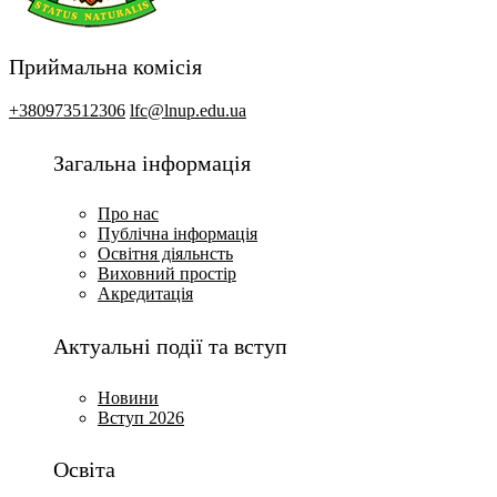
Приймальна комісія
+380973512306
lfc@lnup.edu.ua
Загальна інформація
Про нас
Публічна інформація
Освітня діяльнсть
Виховний простір
Акредитація
Актуальні події та вступ
Новини
Вступ 2026
Освіта