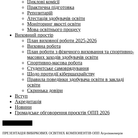
Циклові комісії
Практична підготовка
Репозитарій
Атестація здобувачів освіти
Моніторинг якості освіти
Мова освітнього процесу
Виховний простір
План виховної роботи 2025-2026
Виховна робота
План роботи з фізичного виховання та спортивно-
масових заходів здобувачів освіти
Спортивно-масова робота
Студентське самоврядування
Щодо протидії кібершахрайству
Правила поведінки здобувача освіти в закладі
освіти
Скринька довіри
Вступ
Акредитація
Новини
Громадське обговорення проєктів ОПП 2026
Напишіть нам
ПРЕЗЕНТАЦІЯ ВИБІРКОВИХ ОСВІТНІХ КОМПОНЕНТІВ ОПП Агроінженерія