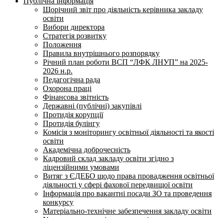
Публічна інформація
Щорічний звіт про діяльність керівника закладу
освіти
Вибори директора
Стратегія розвитку
Положення
Правила внутрішнього розпорядку
Річний план роботи ВСП “ЛФК ЛНУП” на 2025-
2026 н.р.
Педагогічна рада
Охорона праці
Фінансова звітність
Державні (публічні) закупівлі
Протидія корупції
Протидія булінгу
Комісія з моніторингу освітньої діяльності та якості
освіти
Академічна доброчесність
Кадровий склад закладу освіти згідно з
ліцензійними умовами
Витяг з ЄДЕБО щодо права провадження освітньої
діяльності у сфері фахової передвищої освіти
Інформація про вакантні посади ЗО та проведення
конкурсу
Матеріально-технічне забезпечення закладу освіти