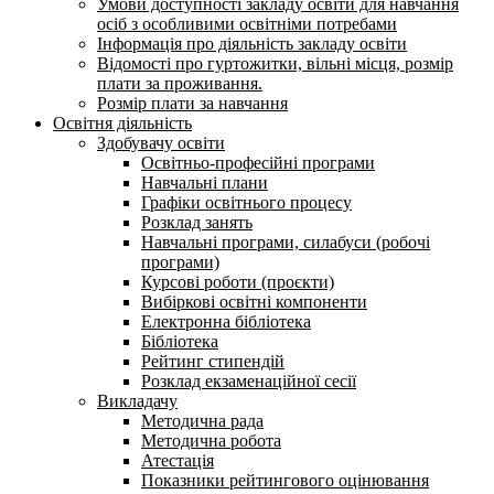
Умови доступності закладу освіти для навчання
осіб з особливими освітніми потребами
Інформація про діяльність закладу освіти
Відомості про гуртожитки, вільні місця, розмір
плати за проживання.
Розмір плати за навчання
Освітня діяльність
Здобувачу освіти
Освітньо-професійні програми
Навчальні плани
Графіки освітнього процесу
Розклад занять
Навчальні програми, силабуси (робочі
програми)
Курсові роботи (проєкти)
Вибіркові освітні компоненти
Електронна бібліотека
Бібліотека
Рейтинг стипендій
Розклад екзаменаційної сесії
Викладачу
Методична рада
Методична робота
Атестація
Показники рейтингового оцінювання