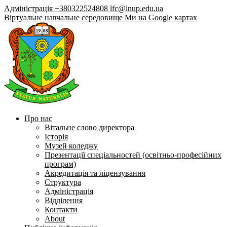
Адміністрація +380322524808
lfc@lnup.edu.ua
Віртуальне навчальне середовище
Ми на Google картах
Про нас
Вітальне слово директора
Історія
Музей коледжу
Презентації спеціальностей (освітньо-професійних
програм)
Акредитація та ліцензування
Структура
Адміністрація
Відділення
Контакти
About