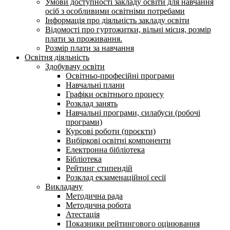
Умови доступності закладу освіти для навчання
осіб з особливими освітніми потребами
Інформація про діяльність закладу освіти
Відомості про гуртожитки, вільні місця, розмір
плати за проживання.
Розмір плати за навчання
Освітня діяльність
Здобувачу освіти
Освітньо-професійні програми
Навчальні плани
Графіки освітнього процесу
Розклад занять
Навчальні програми, силабуси (робочі
програми)
Курсові роботи (проєкти)
Вибіркові освітні компоненти
Електронна бібліотека
Бібліотека
Рейтинг стипендій
Розклад екзаменаційної сесії
Викладачу
Методична рада
Методична робота
Атестація
Показники рейтингового оцінювання