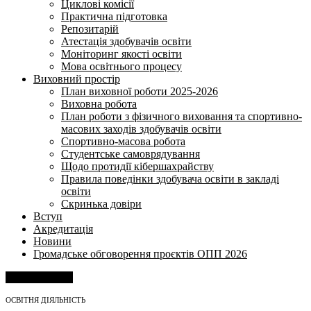
Циклові комісії
Практична підготовка
Репозитарій
Атестація здобувачів освіти
Моніторинг якості освіти
Мова освітнього процесу
Виховний простір
План виховної роботи 2025-2026
Виховна робота
План роботи з фізичного виховання та спортивно-
масових заходів здобувачів освіти
Спортивно-масова робота
Студентське самоврядування
Щодо протидії кібершахрайству
Правила поведінки здобувача освіти в закладі
освіти
Скринька довіри
Вступ
Акредитація
Новини
Громадське обговорення проєктів ОПП 2026
Напишіть нам
ОСВІТНЯ ДІЯЛЬНІСТЬ