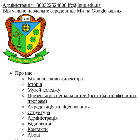
Адміністрація +380322524808
lfc@lnup.edu.ua
Віртуальне навчальне середовище
Ми на Google картах
Про нас
Вітальне слово директора
Історія
Музей коледжу
Презентації спеціальностей (освітньо-професійних
програм)
Акредитація та ліцензування
Структура
Адміністрація
Відділення
Контакти
About