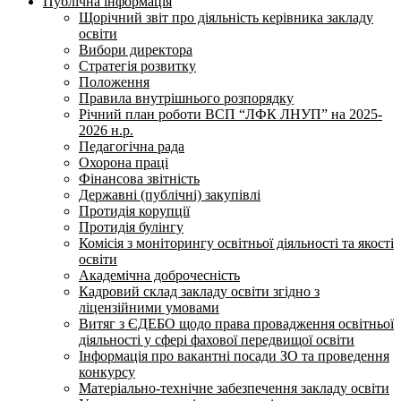
Публічна інформація
Щорічний звіт про діяльність керівника закладу
освіти
Вибори директора
Стратегія розвитку
Положення
Правила внутрішнього розпорядку
Річний план роботи ВСП “ЛФК ЛНУП” на 2025-
2026 н.р.
Педагогічна рада
Охорона праці
Фінансова звітність
Державні (публічні) закупівлі
Протидія корупції
Протидія булінгу
Комісія з моніторингу освітньої діяльності та якості
освіти
Академічна доброчесність
Кадровий склад закладу освіти згідно з
ліцензійними умовами
Витяг з ЄДЕБО щодо права провадження освітньої
діяльності у сфері фахової передвищої освіти
Інформація про вакантні посади ЗО та проведення
конкурсу
Матеріально-технічне забезпечення закладу освіти