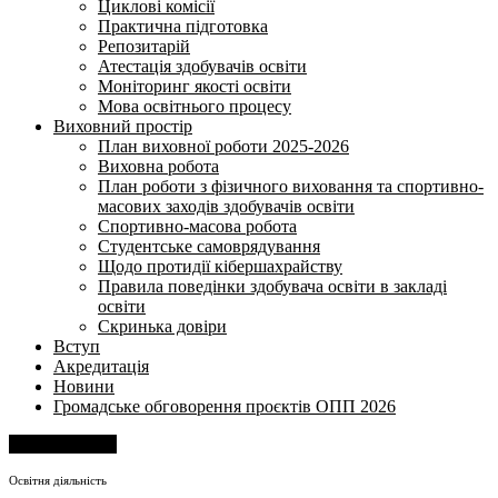
Циклові комісії
Практична підготовка
Репозитарій
Атестація здобувачів освіти
Моніторинг якості освіти
Мова освітнього процесу
Виховний простір
План виховної роботи 2025-2026
Виховна робота
План роботи з фізичного виховання та спортивно-
масових заходів здобувачів освіти
Спортивно-масова робота
Студентське самоврядування
Щодо протидії кібершахрайству
Правила поведінки здобувача освіти в закладі
освіти
Скринька довіри
Вступ
Акредитація
Новини
Громадське обговорення проєктів ОПП 2026
Напишіть нам
Освітня діяльність