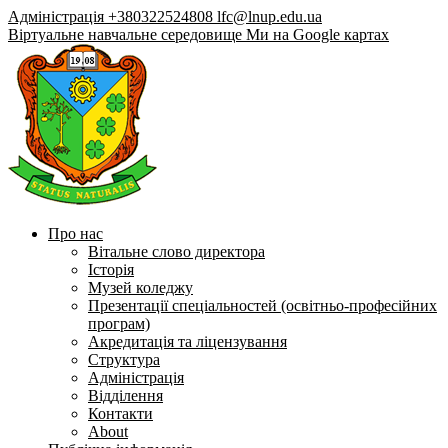
Адміністрація +380322524808
lfc@lnup.edu.ua
Віртуальне навчальне середовище
Ми на Google картах
Про нас
Вітальне слово директора
Історія
Музей коледжу
Презентації спеціальностей (освітньо-професійних
програм)
Акредитація та ліцензування
Структура
Адміністрація
Відділення
Контакти
About