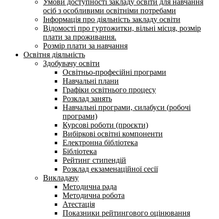
Умови доступності закладу освіти для навчання
осіб з особливими освітніми потребами
Інформація про діяльність закладу освіти
Відомості про гуртожитки, вільні місця, розмір
плати за проживання.
Розмір плати за навчання
Освітня діяльність
Здобувачу освіти
Освітньо-професійні програми
Навчальні плани
Графіки освітнього процесу
Розклад занять
Навчальні програми, силабуси (робочі
програми)
Курсові роботи (проєкти)
Вибіркові освітні компоненти
Електронна бібліотека
Бібліотека
Рейтинг стипендій
Розклад екзаменаційної сесії
Викладачу
Методична рада
Методична робота
Атестація
Показники рейтингового оцінювання