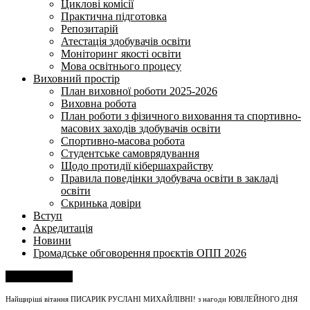
Циклові комісії
Практична підготовка
Репозитарій
Атестація здобувачів освіти
Моніторинг якості освіти
Мова освітнього процесу
Виховний простір
План виховної роботи 2025-2026
Виховна робота
План роботи з фізичного виховання та спортивно-
масових заходів здобувачів освіти
Спортивно-масова робота
Студентське самоврядування
Щодо протидії кібершахрайству
Правила поведінки здобувача освіти в закладі
освіти
Скринька довіри
Вступ
Акредитація
Новини
Громадське обговорення проєктів ОПП 2026
Напишіть нам
Найщиріші вітання ПИСАРИК РУСЛАНІ МИХАЙЛІВНІ! з нагоди ЮВІЛЕЙНОГО ДНЯ