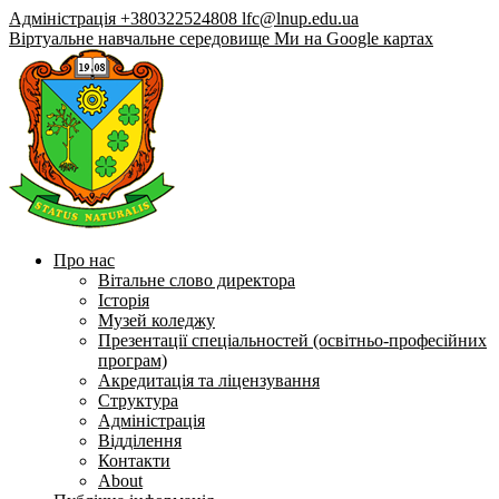
Адміністрація +380322524808
lfc@lnup.edu.ua
Віртуальне навчальне середовище
Ми на Google картах
Про нас
Вітальне слово директора
Історія
Музей коледжу
Презентації спеціальностей (освітньо-професійних
програм)
Акредитація та ліцензування
Структура
Адміністрація
Відділення
Контакти
About