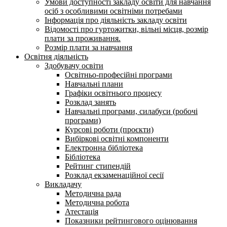
Умови доступності закладу освіти для навчання
осіб з особливими освітніми потребами
Інформація про діяльність закладу освіти
Відомості про гуртожитки, вільні місця, розмір
плати за проживання.
Розмір плати за навчання
Освітня діяльність
Здобувачу освіти
Освітньо-професійні програми
Навчальні плани
Графіки освітнього процесу
Розклад занять
Навчальні програми, силабуси (робочі
програми)
Курсові роботи (проєкти)
Вибіркові освітні компоненти
Електронна бібліотека
Бібліотека
Рейтинг стипендій
Розклад екзаменаційної сесії
Викладачу
Методична рада
Методична робота
Атестація
Показники рейтингового оцінювання