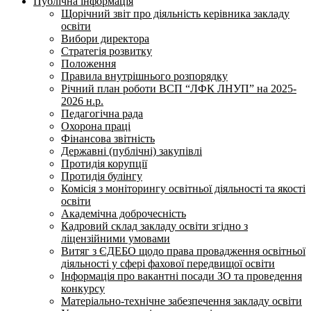
Публічна інформація
Щорічний звіт про діяльність керівника закладу
освіти
Вибори директора
Стратегія розвитку
Положення
Правила внутрішнього розпорядку
Річний план роботи ВСП “ЛФК ЛНУП” на 2025-
2026 н.р.
Педагогічна рада
Охорона праці
Фінансова звітність
Державні (публічні) закупівлі
Протидія корупції
Протидія булінгу
Комісія з моніторингу освітньої діяльності та якості
освіти
Академічна доброчесність
Кадровий склад закладу освіти згідно з
ліцензійними умовами
Витяг з ЄДЕБО щодо права провадження освітньої
діяльності у сфері фахової передвищої освіти
Інформація про вакантні посади ЗО та проведення
конкурсу
Матеріально-технічне забезпечення закладу освіти