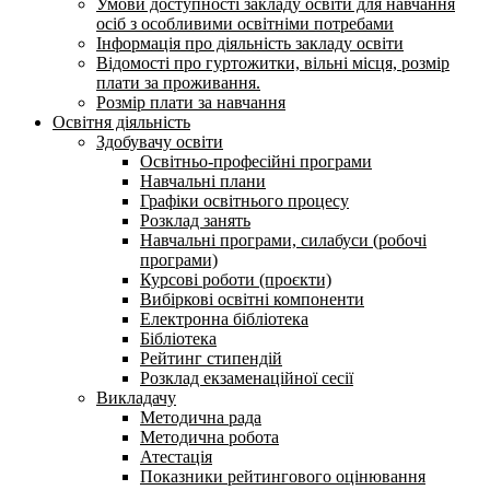
Умови доступності закладу освіти для навчання
осіб з особливими освітніми потребами
Інформація про діяльність закладу освіти
Відомості про гуртожитки, вільні місця, розмір
плати за проживання.
Розмір плати за навчання
Освітня діяльність
Здобувачу освіти
Освітньо-професійні програми
Навчальні плани
Графіки освітнього процесу
Розклад занять
Навчальні програми, силабуси (робочі
програми)
Курсові роботи (проєкти)
Вибіркові освітні компоненти
Електронна бібліотека
Бібліотека
Рейтинг стипендій
Розклад екзаменаційної сесії
Викладачу
Методична рада
Методична робота
Атестація
Показники рейтингового оцінювання