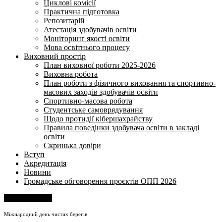
Циклові комісії
Практична підготовка
Репозитарій
Атестація здобувачів освіти
Моніторинг якості освіти
Мова освітнього процесу
Виховний простір
План виховної роботи 2025-2026
Виховна робота
План роботи з фізичного виховання та спортивно-
масових заходів здобувачів освіти
Спортивно-масова робота
Студентське самоврядування
Щодо протидії кібершахрайству
Правила поведінки здобувача освіти в закладі
освіти
Скринька довіри
Вступ
Акредитація
Новини
Громадське обговорення проєктів ОПП 2026
Напишіть нам
Міжнародний день чистих берегів