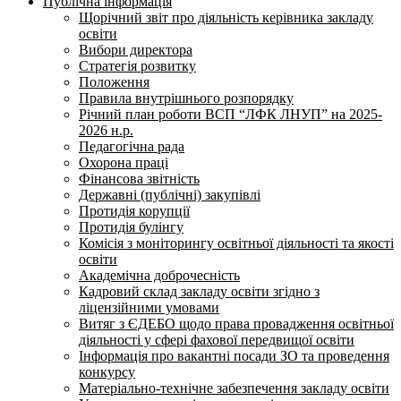
Публічна інформація
Щорічний звіт про діяльність керівника закладу
освіти
Вибори директора
Стратегія розвитку
Положення
Правила внутрішнього розпорядку
Річний план роботи ВСП “ЛФК ЛНУП” на 2025-
2026 н.р.
Педагогічна рада
Охорона праці
Фінансова звітність
Державні (публічні) закупівлі
Протидія корупції
Протидія булінгу
Комісія з моніторингу освітньої діяльності та якості
освіти
Академічна доброчесність
Кадровий склад закладу освіти згідно з
ліцензійними умовами
Витяг з ЄДЕБО щодо права провадження освітньої
діяльності у сфері фахової передвищої освіти
Інформація про вакантні посади ЗО та проведення
конкурсу
Матеріально-технічне забезпечення закладу освіти