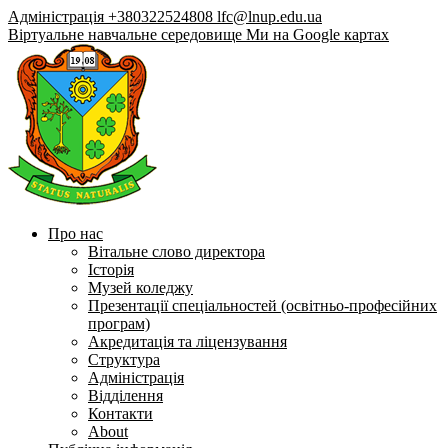
Адміністрація +380322524808
lfc@lnup.edu.ua
Віртуальне навчальне середовище
Ми на Google картах
Про нас
Вітальне слово директора
Історія
Музей коледжу
Презентації спеціальностей (освітньо-професійних
програм)
Акредитація та ліцензування
Структура
Адміністрація
Відділення
Контакти
About