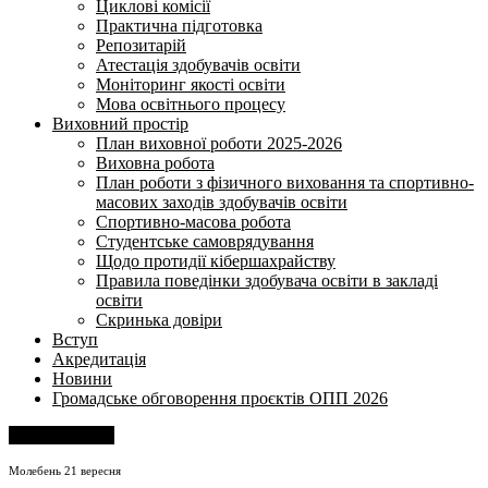
Циклові комісії
Практична підготовка
Репозитарій
Атестація здобувачів освіти
Моніторинг якості освіти
Мова освітнього процесу
Виховний простір
План виховної роботи 2025-2026
Виховна робота
План роботи з фізичного виховання та спортивно-
масових заходів здобувачів освіти
Спортивно-масова робота
Студентське самоврядування
Щодо протидії кібершахрайству
Правила поведінки здобувача освіти в закладі
освіти
Скринька довіри
Вступ
Акредитація
Новини
Громадське обговорення проєктів ОПП 2026
Напишіть нам
Молебень 21 вересня