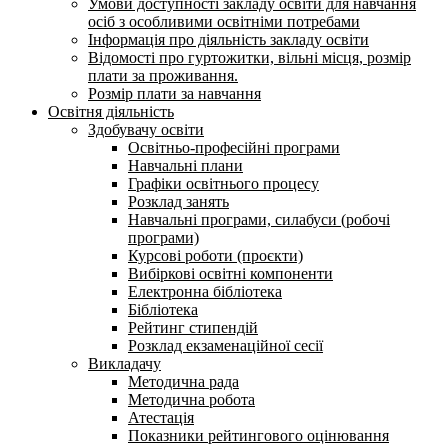
Умови доступності закладу освіти для навчання
осіб з особливими освітніми потребами
Інформація про діяльність закладу освіти
Відомості про гуртожитки, вільні місця, розмір
плати за проживання.
Розмір плати за навчання
Освітня діяльність
Здобувачу освіти
Освітньо-професійні програми
Навчальні плани
Графіки освітнього процесу
Розклад занять
Навчальні програми, силабуси (робочі
програми)
Курсові роботи (проєкти)
Вибіркові освітні компоненти
Електронна бібліотека
Бібліотека
Рейтинг стипендій
Розклад екзаменаційної сесії
Викладачу
Методична рада
Методична робота
Атестація
Показники рейтингового оцінювання