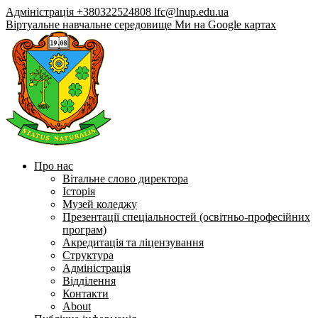
Адміністрація +380322524808
lfc@lnup.edu.ua
Віртуальне навчальне середовище
Ми на Google картах
Про нас
Вітальне слово директора
Історія
Музей коледжу
Презентації спеціальностей (освітньо-професійних
програм)
Акредитація та ліцензування
Структура
Адміністрація
Відділення
Контакти
About