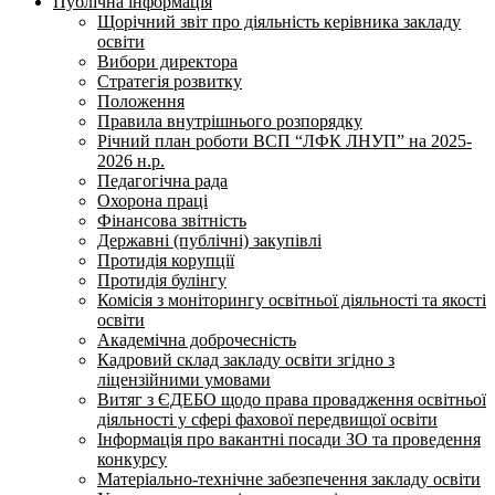
Публічна інформація
Щорічний звіт про діяльність керівника закладу
освіти
Вибори директора
Стратегія розвитку
Положення
Правила внутрішнього розпорядку
Річний план роботи ВСП “ЛФК ЛНУП” на 2025-
2026 н.р.
Педагогічна рада
Охорона праці
Фінансова звітність
Державні (публічні) закупівлі
Протидія корупції
Протидія булінгу
Комісія з моніторингу освітньої діяльності та якості
освіти
Академічна доброчесність
Кадровий склад закладу освіти згідно з
ліцензійними умовами
Витяг з ЄДЕБО щодо права провадження освітньої
діяльності у сфері фахової передвищої освіти
Інформація про вакантні посади ЗО та проведення
конкурсу
Матеріально-технічне забезпечення закладу освіти