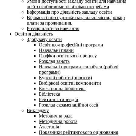
Умови доступності закладу освіти для навчання
осіб з особливими освітніми потребами
Інформація про діяльність закладу освіти
Відомості про гуртожитки, вільні місця, розмір
плати за проживання.
Розмір плати за навчання
Освітня діяльність
Здобувачу освіти
Освітньо-професійні програми
Навчальні плани
Графіки освітнього процесу
Розклад занять
Навчальні програми, силабуси (робочі
програми)
Курсові роботи (проєкти)
Вибіркові освітні компоненти
Електронна бібліотека
Бібліотека
Рейтинг стипендій
Розклад екзаменаційної сесії
Викладачу
Методична рада
Методична робота
Атестація
Показники рейтингового оцінювання