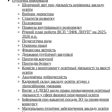
Публічна інформація
Щорічний звіт про діяльність керівника закладу
освіти
Вибори директора
Стратегія розвитку
Положення
Правила внутрішнього розпорядку
Річний план роботи ВСП “ЛФК ЛНУП” на 2025-
2026 н.р.
Педагогічна рада
Охорона праці
Фінансова звітність
Державні (публічні) закупівлі
Протидія корупції
Протидія булінгу
Комісія з моніторингу освітньої діяльності та якості
освіти
Академічна доброчесність
Кадровий склад закладу освіти згідно з
ліцензійними умовами
Витяг з ЄДЕБО щодо права провадження освітньої
діяльності у сфері фахової передвищої освіти
Інформація про вакантні посади ЗО та проведення
конкурсу
Матеріально-технічне забезпечення закладу освіти