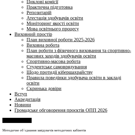
Циклові комісії
Практична підготовка
Репозитарій
Атестація здобувачів освіти
Моніторинг якості освіти
Мова освітнього процесу
Виховний простір
План виховної роботи 2025-2026
Виховна робота
План роботи з фізичного виховання та спортивно-
масових заходів здобувачів освіти
Спортивно-масова робота
Студентське самоврядування
Щодо протидії кібершахрайству
Правила поведінки здобувача освіти в закладі
освіти
Скринька довіри
Вступ
Акредитація
Новини
Громадське обговорення проєктів ОПП 2026
Напишіть нам
Методичне об´єднання завідувачів методичних кабінетів