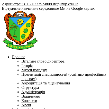
Адміністрація +380322524808
lfc@lnup.edu.ua
Віртуальне навчальне середовище
Ми на Google картах
Про нас
Вітальне слово директора
Історія
Музей коледжу
Презентації спеціальностей (освітньо-професійних
програм)
Акредитація та ліцензування
Структура
Адміністрація
Відділення
Контакти
About