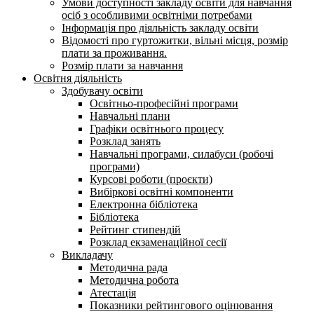
Умови доступності закладу освіти для навчання
осіб з особливими освітніми потребами
Інформація про діяльність закладу освіти
Відомості про гуртожитки, вільні місця, розмір
плати за проживання.
Розмір плати за навчання
Освітня діяльність
Здобувачу освіти
Освітньо-професійні програми
Навчальні плани
Графіки освітнього процесу
Розклад занять
Навчальні програми, силабуси (робочі
програми)
Курсові роботи (проєкти)
Вибіркові освітні компоненти
Електронна бібліотека
Бібліотека
Рейтинг стипендій
Розклад екзаменаційної сесії
Викладачу
Методична рада
Методична робота
Атестація
Показники рейтингового оцінювання