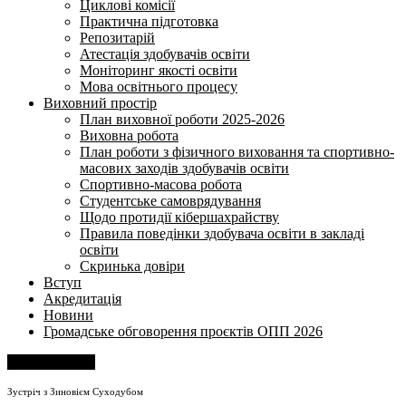
Циклові комісії
Практична підготовка
Репозитарій
Атестація здобувачів освіти
Моніторинг якості освіти
Мова освітнього процесу
Виховний простір
План виховної роботи 2025-2026
Виховна робота
План роботи з фізичного виховання та спортивно-
масових заходів здобувачів освіти
Спортивно-масова робота
Студентське самоврядування
Щодо протидії кібершахрайству
Правила поведінки здобувача освіти в закладі
освіти
Скринька довіри
Вступ
Акредитація
Новини
Громадське обговорення проєктів ОПП 2026
Напишіть нам
Зустріч з Зиновієм Суходубом