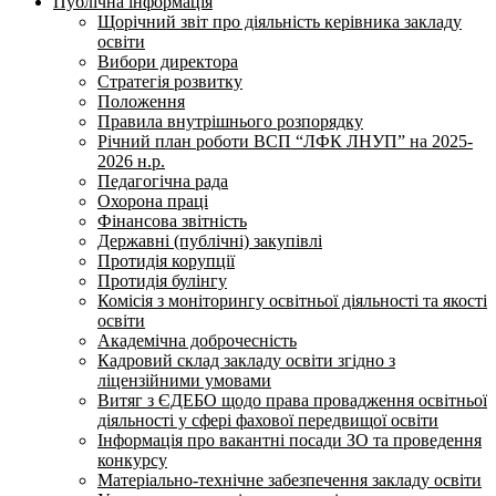
Публічна інформація
Щорічний звіт про діяльність керівника закладу
освіти
Вибори директора
Стратегія розвитку
Положення
Правила внутрішнього розпорядку
Річний план роботи ВСП “ЛФК ЛНУП” на 2025-
2026 н.р.
Педагогічна рада
Охорона праці
Фінансова звітність
Державні (публічні) закупівлі
Протидія корупції
Протидія булінгу
Комісія з моніторингу освітньої діяльності та якості
освіти
Академічна доброчесність
Кадровий склад закладу освіти згідно з
ліцензійними умовами
Витяг з ЄДЕБО щодо права провадження освітньої
діяльності у сфері фахової передвищої освіти
Інформація про вакантні посади ЗО та проведення
конкурсу
Матеріально-технічне забезпечення закладу освіти