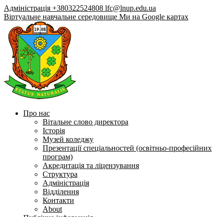
Адміністрація +380322524808
lfc@lnup.edu.ua
Віртуальне навчальне середовище
Ми на Google картах
Про нас
Вітальне слово директора
Історія
Музей коледжу
Презентації спеціальностей (освітньо-професійних
програм)
Акредитація та ліцензування
Структура
Адміністрація
Відділення
Контакти
About