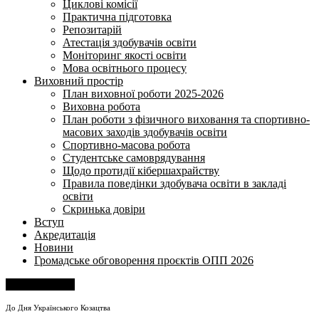
Циклові комісії
Практична підготовка
Репозитарій
Атестація здобувачів освіти
Моніторинг якості освіти
Мова освітнього процесу
Виховний простір
План виховної роботи 2025-2026
Виховна робота
План роботи з фізичного виховання та спортивно-
масових заходів здобувачів освіти
Спортивно-масова робота
Студентське самоврядування
Щодо протидії кібершахрайству
Правила поведінки здобувача освіти в закладі
освіти
Скринька довіри
Вступ
Акредитація
Новини
Громадське обговорення проєктів ОПП 2026
Напишіть нам
До Дня Українського Козацтва