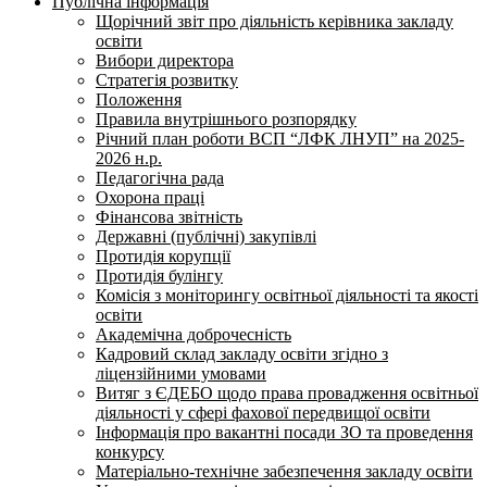
Публічна інформація
Щорічний звіт про діяльність керівника закладу
освіти
Вибори директора
Стратегія розвитку
Положення
Правила внутрішнього розпорядку
Річний план роботи ВСП “ЛФК ЛНУП” на 2025-
2026 н.р.
Педагогічна рада
Охорона праці
Фінансова звітність
Державні (публічні) закупівлі
Протидія корупції
Протидія булінгу
Комісія з моніторингу освітньої діяльності та якості
освіти
Академічна доброчесність
Кадровий склад закладу освіти згідно з
ліцензійними умовами
Витяг з ЄДЕБО щодо права провадження освітньої
діяльності у сфері фахової передвищої освіти
Інформація про вакантні посади ЗО та проведення
конкурсу
Матеріально-технічне забезпечення закладу освіти