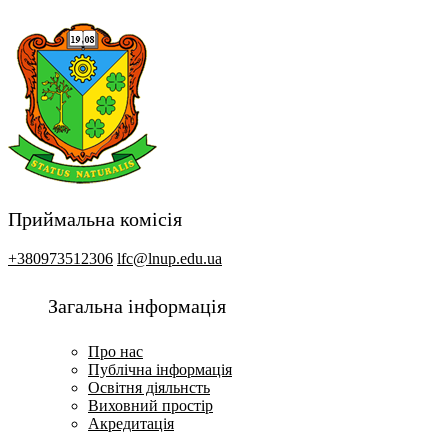
Приймальна комісія
+380973512306
lfc@lnup.edu.ua
Загальна інформація
Про нас
Публічна інформація
Освітня діяльнсть
Виховний простір
Акредитація