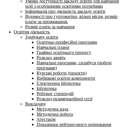
Умови доступності закладу освіти для навчання
осіб з особливими освітніми потребами
Інформація про діяльність закладу освіти
Відомості про гуртожитки, вільні місця, розмір
плати за проживання.
Розмір плати за навчання
Освітня діяльність
Здобувачу освіти
Освітньо-професійні програми
Навчальні плани
Графіки освітнього процесу
Розклад занять
Навчальні програми, силабуси (робочі
програми)
Курсові роботи (проєкти)
Вибіркові освітні компоненти
Електронна бібліотека
Бібліотека
Рейтинг стипендій
Розклад екзаменаційної сесії
Викладачу
Методична рада
Методична робота
Атестація
Показники рейтингового оцінювання