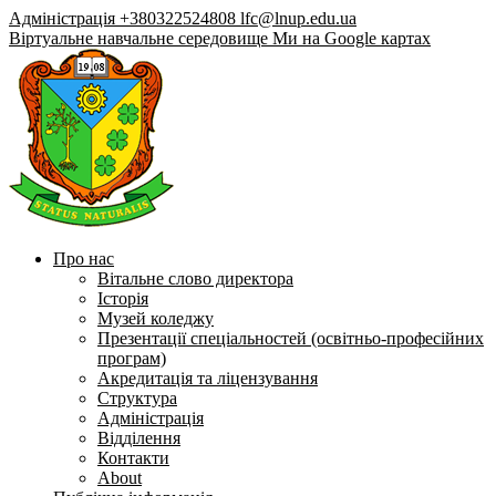
Адміністрація +380322524808
lfc@lnup.edu.ua
Віртуальне навчальне середовище
Ми на Google картах
Про нас
Вітальне слово директора
Історія
Музей коледжу
Презентації спеціальностей (освітньо-професійних
програм)
Акредитація та ліцензування
Структура
Адміністрація
Відділення
Контакти
About