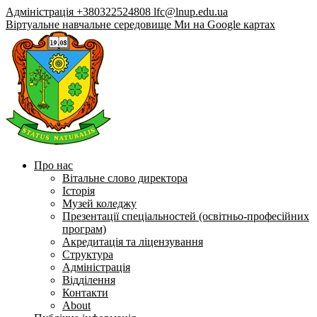
Адміністрація +380322524808
lfc@lnup.edu.ua
Віртуальне навчальне середовище
Ми на Google картах
Про нас
Вітальне слово директора
Історія
Музей коледжу
Презентації спеціальностей (освітньо-професійних
програм)
Акредитація та ліцензування
Структура
Адміністрація
Відділення
Контакти
About