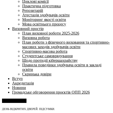
Циклові комісії
Практична підготовка
Репозитарій
Атестація здобувачів освіти
Моніторинг якості освіти
Мова освітнього процесу
Виховний простір
План виховної роботи 2025-2026
Виховна робота
План роботи з фізичного виховання та спортивно-
масових заходів здобувачів освіти
Спортивно-масова робота
Студентське самоврядування
Щодо протидії кібершахрайству
Правила поведінки здобувача освіти в закладі
освіти
Скринька довіри
Вступ
Акредитація
Новини
Громадське обговорення проєктів ОПП 2026
Напишіть нам
ДЕНЬ ВІДКРИТИХ ДВЕРЕЙ. ПІДСУМКИ.