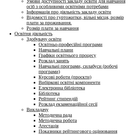
Умови доступності закладу освіти для навчання
осіб з особливими освітніми потребами
Інформація про діяльність закладу освіти
Відомості про гуртожитки, вільні місця, розмір
плати за проживання.
Розмір плати за навчання
Освітня діяльність
Здобувачу освіти
Освітньо-професійні програми
Навчальні плани
Графіки освітнього процесу
Розклад занять
Навчальні програми, силабуси (робочі
програми)
Курсові роботи (проєкти)
Вибіркові освітні компоненти
Електронна бібліотека
Бібліотека
Рейтинг стипендій
Розклад екзаменаційної сесії
Викладачу
Методична рада
Методична робота
Атестація
Показники рейтингового оцінювання