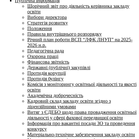
Публічна інформація
Щорічний звіт про діяльність керівника закладу
освіти
Вибори директора
Стратегія розвитку
Положення
Правила внутрішнього розпорядку
Річний план роботи ВСП “ЛФК ЛНУП” на 2025-
2026 н.р.
Педагогічна рада
Охорона праці
Фінансова звітність
Державні (публічні) закупівлі
Протидія корупції
Протидія булінгу
Комісія з моніторингу освітньої діяльності та якості
освіти
Академічна доброчесність
Кадровий склад закладу освіти згідно з
ліцензійними умовами
Витяг з ЄДЕБО щодо права провадження освітньої
діяльності у сфері фахової передвищої освіти
Інформація про вакантні посади ЗО та проведення
конкурсу
Матеріально-технічне забезпечення закладу освіти