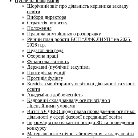
Публічна інформація
Щорічний звіт про діяльність керівника закладу
освіти
Вибори директора
Стратегія розвитку
Положення
Правила внутрішнього розпорядку
Річний план роботи ВСП “ЛФК ЛНУП” на 2025-
2026 н.р.
Педагогічна рада
Охорона праці
Фінансова звітність
Державні (публічні) закупівлі
Протидія корупції
Протидія булінгу
Комісія з моніторингу освітньої діяльності та якості
освіти
Академічна доброчесність
Кадровий склад закладу освіти згідно з
ліцензійними умовами
Витяг з ЄДЕБО щодо права провадження освітньої
діяльності у сфері фахової передвищої освіти
Інформація про вакантні посади ЗО та проведення
конкурсу
Матеріально-технічне забезпечення закладу освіти