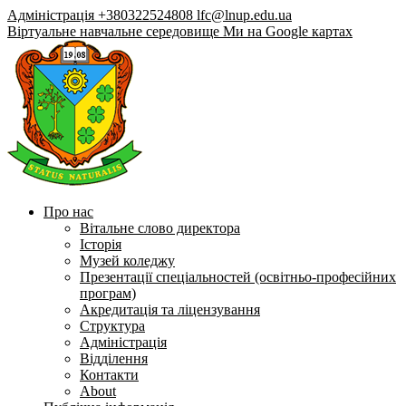
Адміністрація +380322524808
lfc@lnup.edu.ua
Віртуальне навчальне середовище
Ми на Google картах
Про нас
Вітальне слово директора
Історія
Музей коледжу
Презентації спеціальностей (освітньо-професійних
програм)
Акредитація та ліцензування
Структура
Адміністрація
Відділення
Контакти
About