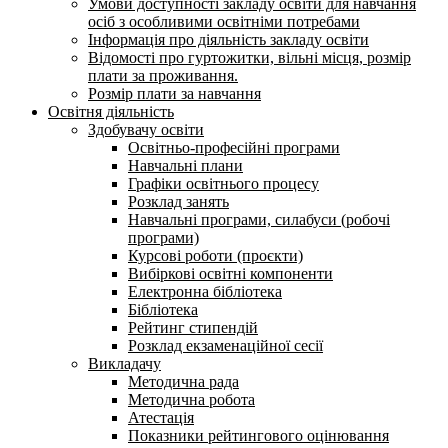
Умови доступності закладу освіти для навчання
осіб з особливими освітніми потребами
Інформація про діяльність закладу освіти
Відомості про гуртожитки, вільні місця, розмір
плати за проживання.
Розмір плати за навчання
Освітня діяльність
Здобувачу освіти
Освітньо-професійні програми
Навчальні плани
Графіки освітнього процесу
Розклад занять
Навчальні програми, силабуси (робочі
програми)
Курсові роботи (проєкти)
Вибіркові освітні компоненти
Електронна бібліотека
Бібліотека
Рейтинг стипендій
Розклад екзаменаційної сесії
Викладачу
Методична рада
Методична робота
Атестація
Показники рейтингового оцінювання