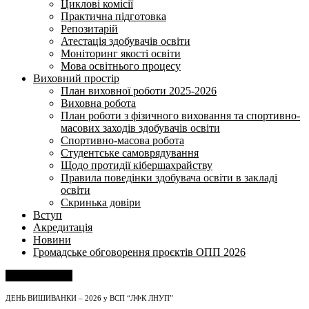
Циклові комісії
Практична підготовка
Репозитарій
Атестація здобувачів освіти
Моніторинг якості освіти
Мова освітнього процесу
Виховний простір
План виховної роботи 2025-2026
Виховна робота
План роботи з фізичного виховання та спортивно-
масових заходів здобувачів освіти
Спортивно-масова робота
Студентське самоврядування
Щодо протидії кібершахрайству
Правила поведінки здобувача освіти в закладі
освіти
Скринька довіри
Вступ
Акредитація
Новини
Громадське обговорення проєктів ОПП 2026
Напишіть нам
ДЕНЬ ВИШИВАНКИ – 2026 у ВСП “ЛФК ЛНУП”