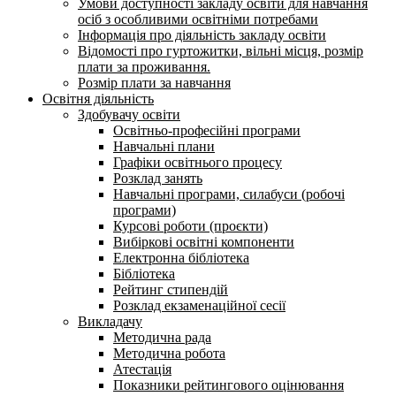
Умови доступності закладу освіти для навчання
осіб з особливими освітніми потребами
Інформація про діяльність закладу освіти
Відомості про гуртожитки, вільні місця, розмір
плати за проживання.
Розмір плати за навчання
Освітня діяльність
Здобувачу освіти
Освітньо-професійні програми
Навчальні плани
Графіки освітнього процесу
Розклад занять
Навчальні програми, силабуси (робочі
програми)
Курсові роботи (проєкти)
Вибіркові освітні компоненти
Електронна бібліотека
Бібліотека
Рейтинг стипендій
Розклад екзаменаційної сесії
Викладачу
Методична рада
Методична робота
Атестація
Показники рейтингового оцінювання