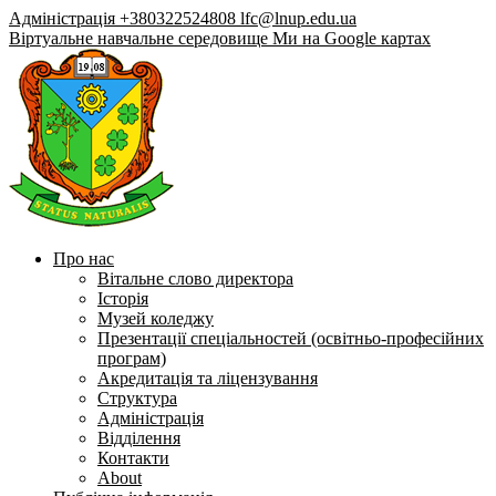
Адміністрація +380322524808
lfc@lnup.edu.ua
Віртуальне навчальне середовище
Ми на Google картах
Про нас
Вітальне слово директора
Історія
Музей коледжу
Презентації спеціальностей (освітньо-професійних
програм)
Акредитація та ліцензування
Структура
Адміністрація
Відділення
Контакти
About