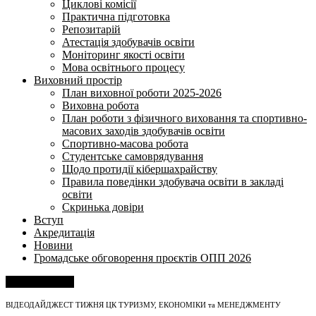
Циклові комісії
Практична підготовка
Репозитарій
Атестація здобувачів освіти
Моніторинг якості освіти
Мова освітнього процесу
Виховний простір
План виховної роботи 2025-2026
Виховна робота
План роботи з фізичного виховання та спортивно-
масових заходів здобувачів освіти
Спортивно-масова робота
Студентське самоврядування
Щодо протидії кібершахрайству
Правила поведінки здобувача освіти в закладі
освіти
Скринька довіри
Вступ
Акредитація
Новини
Громадське обговорення проєктів ОПП 2026
Напишіть нам
ВІДЕОДАЙДЖЕСТ ТИЖНЯ ЦК ТУРИЗМУ, ЕКОНОМІКИ та МЕНЕДЖМЕНТУ