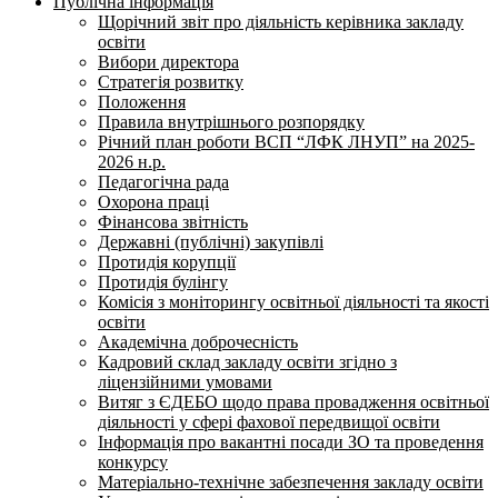
Публічна інформація
Щорічний звіт про діяльність керівника закладу
освіти
Вибори директора
Стратегія розвитку
Положення
Правила внутрішнього розпорядку
Річний план роботи ВСП “ЛФК ЛНУП” на 2025-
2026 н.р.
Педагогічна рада
Охорона праці
Фінансова звітність
Державні (публічні) закупівлі
Протидія корупції
Протидія булінгу
Комісія з моніторингу освітньої діяльності та якості
освіти
Академічна доброчесність
Кадровий склад закладу освіти згідно з
ліцензійними умовами
Витяг з ЄДЕБО щодо права провадження освітньої
діяльності у сфері фахової передвищої освіти
Інформація про вакантні посади ЗО та проведення
конкурсу
Матеріально-технічне забезпечення закладу освіти